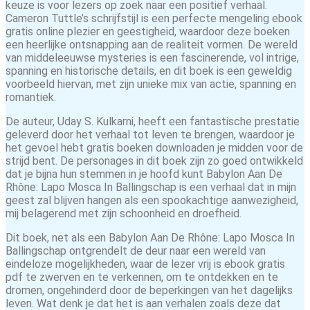
keuze is voor lezers op zoek naar een positief verhaal.
Cameron Tuttle’s schrijfstijl is een perfecte mengeling ebook
gratis online plezier en geestigheid, waardoor deze boeken
een heerlijke ontsnapping aan de realiteit vormen. De wereld
van middeleeuwse mysteries is een fascinerende, vol intrige,
spanning en historische details, en dit boek is een geweldig
voorbeeld hiervan, met zijn unieke mix van actie, spanning en
romantiek.
De auteur, Uday S. Kulkarni, heeft een fantastische prestatie
geleverd door het verhaal tot leven te brengen, waardoor je
het gevoel hebt gratis boeken downloaden je midden voor de
strijd bent. De personages in dit boek zijn zo goed ontwikkeld
dat je bijna hun stemmen in je hoofd kunt Babylon Aan De
Rhône: Lapo Mosca In Ballingschap is een verhaal dat in mijn
geest zal blijven hangen als een spookachtige aanwezigheid,
mij belagerend met zijn schoonheid en droefheid.
Dit boek, net als een Babylon Aan De Rhône: Lapo Mosca In
Ballingschap ontgrendelt de deur naar een wereld van
eindeloze mogelijkheden, waar de lezer vrij is ebook gratis
pdf te zwerven en te verkennen, om te ontdekken en te
dromen, ongehinderd door de beperkingen van het dagelijks
leven. Wat denk je dat het is aan verhalen zoals deze dat