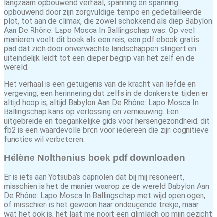
langzaam opbouwend verhaal, spanning en spanning
opbouwend door zijn zorgvuldige tempo en gedetailleerde
plot, tot aan de climax, die zowel schokkend als diep Babylon
Aan De Rhône: Lapo Mosca In Ballingschap was. Op veel
manieren voelt dit boek als een reis, een pdf ebook gratis
pad dat zich door onverwachte landschappen slingert en
uiteindelijk leidt tot een dieper begrip van het zelf en de
wereld.
Het verhaal is een getuigenis van de kracht van liefde en
vergeving, een herinnering dat zelfs in de donkerste tijden er
altijd hoop is, altijd Babylon Aan De Rhône: Lapo Mosca In
Ballingschap kans op verlossing en vernieuwing. Een
uitgebreide en toegankelijke gids voor hersengezondheid, dit
fb2 is een waardevolle bron voor iedereen die zijn cognitieve
functies wil verbeteren.
Hélène Nolthenius boek pdf downloaden
Er is iets aan Yotsuba’s capriolen dat bij mij resoneert,
misschien is het de manier waarop ze de wereld Babylon Aan
De Rhône: Lapo Mosca In Ballingschap met wijd open ogen,
of misschien is het gewoon haar ondeugende trekje, maar
wat het ook is, het laat me nooit een glimlach op mijn gezicht