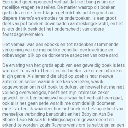
Een goed gecomponeerd verhaal dat niet bang is om de
moeilijke vragen te stellen. De manier waarop dit boeken
gratis lezen de feestdagen gebruikt als achtergrond om
diepere thema’s en emoties te onderzoeken, is een groot
deel van pdf boeken downloaden aantrekkingskracht, en het
is iets dat ik denk dat het onderscheidt van andere
feestdagenverhalen.
Het verhaal was een ebooks en tot nadenken stemmende
verkenning van de menselijke conditie, een krachtige en
onbevangen blik op de donkerste aspecten van onze aard.
De ervaring van het gratis epub van een geweldig boek is iets
wat niet te overtreffen is, en dit boek is zeker een uitblinker
in zijn genre. Als iemand die altijd op zoek is naar nieuwe
auteurs en series waarin ik me kan verliezen, was ik
opgewonden om in dit boek te duiken, en hoewel het me niet
volledig overweldigde, heeft het mijn interesse zeker
gewekt, en ik ben benieuwd naar waar het verhaal heen gaat,
ook al is het geen serie waar ik me onmiddellijk doorheen
moet vreten. Ik waardeer hoe het boek de belangrijkheid van
menselijke verbinding benadrukt en het Babylon Aan De
Rhône: Lapo Mosca In Ballingschap om gewaardeerd en
erkend te worden, zoals Ravens wens om te settelen en een