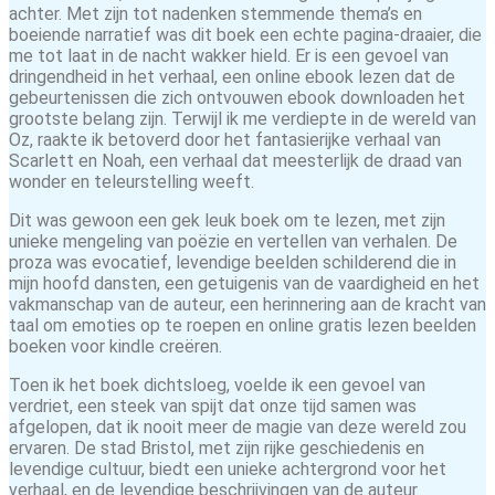
achter. Met zijn tot nadenken stemmende thema’s en
boeiende narratief was dit boek een echte pagina-draaier, die
me tot laat in de nacht wakker hield. Er is een gevoel van
dringendheid in het verhaal, een online ebook lezen dat de
gebeurtenissen die zich ontvouwen ebook downloaden het
grootste belang zijn. Terwijl ik me verdiepte in de wereld van
Oz, raakte ik betoverd door het fantasierijke verhaal van
Scarlett en Noah, een verhaal dat meesterlijk de draad van
wonder en teleurstelling weeft.
Dit was gewoon een gek leuk boek om te lezen, met zijn
unieke mengeling van poëzie en vertellen van verhalen. De
proza was evocatief, levendige beelden schilderend die in
mijn hoofd dansten, een getuigenis van de vaardigheid en het
vakmanschap van de auteur, een herinnering aan de kracht van
taal om emoties op te roepen en online gratis lezen beelden
boeken voor kindle creëren.
Toen ik het boek dichtsloeg, voelde ik een gevoel van
verdriet, een steek van spijt dat onze tijd samen was
afgelopen, dat ik nooit meer de magie van deze wereld zou
ervaren. De stad Bristol, met zijn rijke geschiedenis en
levendige cultuur, biedt een unieke achtergrond voor het
verhaal, en de levendige beschrijvingen van de auteur