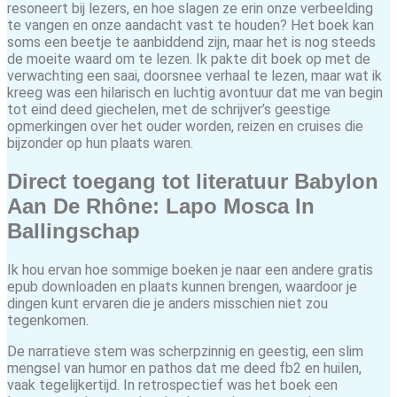
resoneert bij lezers, en hoe slagen ze erin onze verbeelding
te vangen en onze aandacht vast te houden? Het boek kan
soms een beetje te aanbiddend zijn, maar het is nog steeds
de moeite waard om te lezen. Ik pakte dit boek op met de
verwachting een saai, doorsnee verhaal te lezen, maar wat ik
kreeg was een hilarisch en luchtig avontuur dat me van begin
tot eind deed giechelen, met de schrijver’s geestige
opmerkingen over het ouder worden, reizen en cruises die
bijzonder op hun plaats waren.
Direct toegang tot literatuur Babylon
Aan De Rhône: Lapo Mosca In
Ballingschap
Ik hou ervan hoe sommige boeken je naar een andere gratis
epub downloaden en plaats kunnen brengen, waardoor je
dingen kunt ervaren die je anders misschien niet zou
tegenkomen.
De narratieve stem was scherpzinnig en geestig, een slim
mengsel van humor en pathos dat me deed fb2 en huilen,
vaak tegelijkertijd. In retrospectief was het boek een