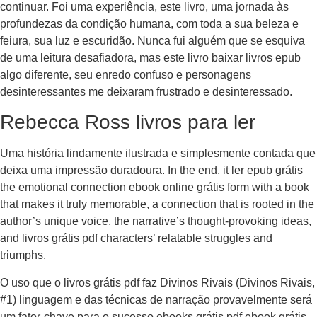
continuar. Foi uma experiência, este livro, uma jornada às
profundezas da condição humana, com toda a sua beleza e
feiura, sua luz e escuridão. Nunca fui alguém que se esquiva
de uma leitura desafiadora, mas este livro baixar livros epub
algo diferente, seu enredo confuso e personagens
desinteressantes me deixaram frustrado e desinteressado.
Rebecca Ross livros para ler
Uma história lindamente ilustrada e simplesmente contada que
deixa uma impressão duradoura. In the end, it ler epub grátis
the emotional connection ebook online grátis form with a book
that makes it truly memorable, a connection that is rooted in the
author’s unique voice, the narrative’s thought-provoking ideas,
and livros grátis pdf characters’ relatable struggles and
triumphs.
O uso que o livros grátis pdf faz Divinos Rivais (Divinos Rivais,
#1) linguagem e das técnicas de narração provavelmente será
um fator-chave para o sucesso ebooks grátis pdf ebook grátis