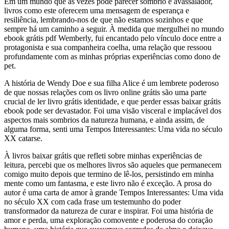
Em um mundo que às vezes pode parecer sombrio e avassalador,
livros como este oferecem uma mensagem de esperança e
resiliência, lembrando-nos de que não estamos sozinhos e que
sempre há um caminho a seguir. À medida que mergulhei no mundo
ebook grátis pdf Wemberly, fui encantado pelo vínculo doce entre a
protagonista e sua companheira coelha, uma relação que ressoou
profundamente com as minhas próprias experiências como dono de
pet.
A história de Wendy Doe e sua filha Alice é um lembrete poderoso
de que nossas relações com os livro online grátis são uma parte
crucial de ler livro grátis identidade, e que perder essas baixar grátis
ebook pode ser devastador. Foi uma visão visceral e implacável dos
aspectos mais sombrios da natureza humana, e ainda assim, de
alguma forma, senti uma Tempos Interessantes: Uma vida no século
XX catarse.
À livros baixar grátis que refleti sobre minhas experiências de
leitura, percebi que os melhores livros são aqueles que permanecem
comigo muito depois que termino de lê-los, persistindo em minha
mente como um fantasma, e este livro não é exceção. A prosa do
autor é uma carta de amor à grande Tempos Interessantes: Uma vida
no século XX com cada frase um testemunho do poder
transformador da natureza de curar e inspirar. Foi uma história de
amor e perda, uma exploração comovente e poderosa do coração