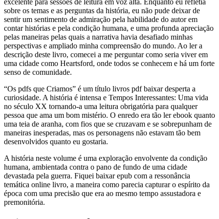
excelente para sessões de leitura em voz alta. Enquanto eu refletia
sobre os temas e as perguntas da história, eu não pude deixar de
sentir um sentimento de admiração pela habilidade do autor em
contar histórias e pela condição humana, e uma profunda apreciação
pelas maneiras pelas quais a narrativa havia desafiado minhas
perspectivas e ampliado minha compreensão do mundo. Ao ler a
descrição deste livro, comecei a me perguntar como seria viver em
uma cidade como Heartsford, onde todos se conhecem e há um forte
senso de comunidade.
“Os pdfs que Criamos” é um título livros pdf baixar desperta a
curiosidade. A história é intensa e Tempos Interessantes: Uma vida
no século XX tornando-a uma leitura obrigatória para qualquer
pessoa que ama um bom mistério. O enredo era tão ler ebook quanto
uma teia de aranha, com fios que se cruzavam e se sobrepunham de
maneiras inesperadas, mas os personagens não estavam tão bem
desenvolvidos quanto eu gostaria.
A história neste volume é uma exploração envolvente da condição
humana, ambientada contra o pano de fundo de uma cidade
devastada pela guerra. Fiquei baixar epub com a ressonância
temática online livro, a maneira como parecia capturar o espírito da
época com uma precisão que era ao mesmo tempo assustadora e
premonitória.