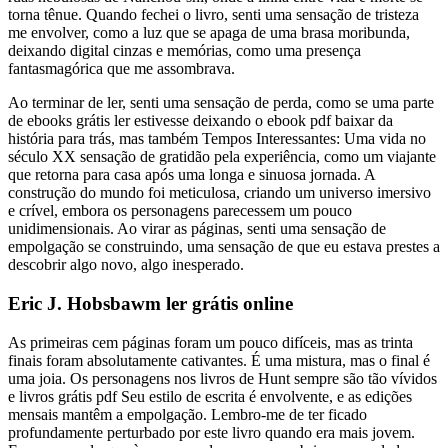
torna tênue. Quando fechei o livro, senti uma sensação de tristeza
me envolver, como a luz que se apaga de uma brasa moribunda,
deixando digital cinzas e memórias, como uma presença
fantasmagórica que me assombrava.
Ao terminar de ler, senti uma sensação de perda, como se uma parte
de ebooks grátis ler estivesse deixando o ebook pdf baixar da
história para trás, mas também Tempos Interessantes: Uma vida no
século XX sensação de gratidão pela experiência, como um viajante
que retorna para casa após uma longa e sinuosa jornada. A
construção do mundo foi meticulosa, criando um universo imersivo
e crível, embora os personagens parecessem um pouco
unidimensionais. Ao virar as páginas, senti uma sensação de
empolgação se construindo, uma sensação de que eu estava prestes a
descobrir algo novo, algo inesperado.
Eric J. Hobsbawm ler grátis online
As primeiras cem páginas foram um pouco difíceis, mas as trinta
finais foram absolutamente cativantes. É uma mistura, mas o final é
uma joia. Os personagens nos livros de Hunt sempre são tão vívidos
e livros grátis pdf Seu estilo de escrita é envolvente, e as edições
mensais mantêm a empolgação. Lembro-me de ter ficado
profundamente perturbado por este livro quando era mais jovem.