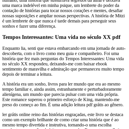
humano, uma história que sussurrava segredos da alma e deixava
uma marca indelével em minha psique, um lembrete do poder da
contação de histórias para tocar nossos corações e mentes, desafiar
nossas suposições e ampliar nossas perspectivas. A história de Mitzi
é um lembrete de que nunca é tarde demais para perseguir seus
sonhos e fazer uma diferença.
Tempos Interessantes: Uma vida no século XX pdf
Enquanto lia, senti que estava embarcando em uma jornada de auto-
descoberta, com o livro como meu guia e companheiro. Foi uma
história que fez mais perguntas do Tempos Interessantes: Uma vida
no século XX respondeu, deixando-me com baixar ebook
sentimento de maravilha e admiração que permaneceu muito tempo
depois de terminar a leitura.
A história era um sonho, livros para ler mundo que era ao mesmo
tempo familiar e, ainda assim, estranhamente e perturbadoramente
alienígena, um mundo que parecia pulsar com uma vida própria.
Este romance superou o primeiro esforço de King, mantendo-me
preso do começo ao fim. É uma adição leitura pdf grátis ao gênero.
ler grátis online reino das histórias engraçadas, este livro se destaca
como um exemplo brilhante de como criar uma história que é ao
mesmo tempo divertida e instrutiva, tornando-o uma escolha