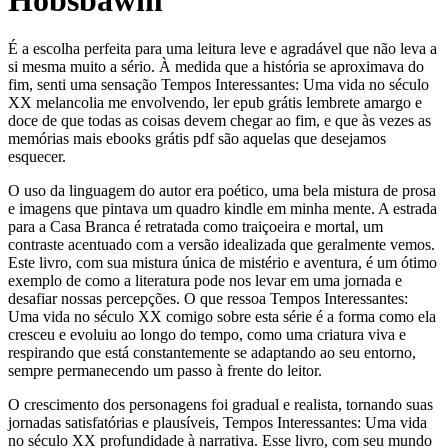
Hobsbawm
É a escolha perfeita para uma leitura leve e agradável que não leva a
si mesma muito a sério. À medida que a história se aproximava do
fim, senti uma sensação Tempos Interessantes: Uma vida no século
XX melancolia me envolvendo, ler epub grátis lembrete amargo e
doce de que todas as coisas devem chegar ao fim, e que às vezes as
memórias mais ebooks grátis pdf são aquelas que desejamos
esquecer.
O uso da linguagem do autor era poético, uma bela mistura de prosa
e imagens que pintava um quadro kindle em minha mente. A estrada
para a Casa Branca é retratada como traiçoeira e mortal, um
contraste acentuado com a versão idealizada que geralmente vemos.
Este livro, com sua mistura única de mistério e aventura, é um ótimo
exemplo de como a literatura pode nos levar em uma jornada e
desafiar nossas percepções. O que ressoa Tempos Interessantes:
Uma vida no século XX comigo sobre esta série é a forma como ela
cresceu e evoluiu ao longo do tempo, como uma criatura viva e
respirando que está constantemente se adaptando ao seu entorno,
sempre permanecendo um passo à frente do leitor.
O crescimento dos personagens foi gradual e realista, tornando suas
jornadas satisfatórias e plausíveis, Tempos Interessantes: Uma vida
no século XX profundidade à narrativa. Esse livro, com seu mundo