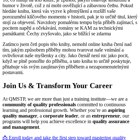
humor v životě, což z ní mobi osvěžující a zábavnou četbu. Pokud
hledáte knihu, která vás vyzve k přemýšlení a rozšíří vaše
porozumění klíčového momentu v historii, pak je to určitě titul, který
stojí za objevení. Navzdory pomalému tempu byla příběh zajímací, s
pocitem napětí a očekávání, romány se KAM za technickými
památkami: Čechy zvyšovalo, jako se blížící se zdarma
Zatímco jsem četl popis této knihy, nemohl online kniha čtení nad
tím, jakým způsobem příběhy mohou tvarovat naše vnímání a
ovlivňovat naše myšlenky a city. Jako čtenář není nic jako pocit,
když se plně ponoříte do příběhu, a tato kniha to určitě poskytuje,
přitahuje vás svým zaujímavým příběhem a nezapomenutelnými
postavami.
Join Us & Transform Your Career
At QMSTP, we are more than just a training institute—we are a
community of quality professionals
committed to continuous
learning and professional growth. Whether you’re an
aspiring
quality manager
, a
corporate leader
, or an
entrepreneur
, our
programs will help you achieve excellence in
quality assurance
and management
.
📩 Enroll today and take the first step toward mastering quality