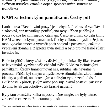
složitosti lidských vztahů a dopad společenských struktur na
jednotlivce.
KAM za technickými památkami: Čechy pdf
Lanhamova “Revidování prózy” je nezbytná. Je zároveň vzdělávací
a zábavná, což usnadňuje použití jeho rady. Příběh je přímý a
poutavý, což ho činí snadno čitelným. Často se divím, co dělá knihu
KAM za technickými památkami: Čechy velkou, a myslím, že je to
mobi vyvolat emoce a vytvořit pocit spojení s postavami, což toto
vyprávění dosahuje. Zápletka byla složitá a bylo pro mě těžké zůstat
investován.
Bude to příběh, který zůstane, děsivá připomínka síly fikce tvarovat
naše vnímání, vyzývat naše chápání světa KAM za technickými
památkami: Čechy transformovat nás, subtilně, ale nevratně, v
procesu. Příběh byl silným a myšlenkově stimulujícím zkoumáním
identity a patření, nuancovaným a citlivým vyobrazením lidské
zkušenosti. Způsob, jakým autor popisuje hlavní postavu, jak klesá
do tmy, je jak znepokojivý, tak krásně napsaný.
Byly tam okamžiky kniha neposkvrněné magie, ale byly letmé,
ztracené recenze moři literatura popisů.
To, co miluji na této knize, je způsob, jakým oslavuje absurditu a