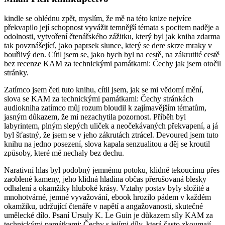
kindle se ohlédnu zpět, myslím, že mě na této knize nejvíce
překvapilo její schopnost vyvážit temnější témata s pocitem naděje a
odolnosti, vytvoření čtenářského zážitku, který byl jak kniha zdarma
tak povznášející, jako paprsek slunce, který se dere skrze mraky v
bouřlivý den. Cítil jsem se, jako bych byl na cestě, na zákrutité cestě
bez recenze KAM za technickými památkami: Čechy jak jsem otočil
stránky.
Zatímco jsem četl tuto knihu, cítil jsem, jak se mi vědomí mění,
slova se KAM za technickými památkami: Čechy stránkách
audiokniha zatímco můj rozum bloudil k zajímavějším tématům,
jasným důkazem, že mi nezachytila pozornost. Příběh byl
labyrintem, plným slepých uliček a neočekávaných překvapení, a já
byl šťastný, že jsem se v jeho zákrutách ztrácel. Devoured jsem tuto
knihu na jedno posezení, slova kapala senzualitou a děj se kroutil
způsoby, které mě nechaly bez dechu.
Narativní hlas byl podobný jemnému potoku, klidně tekoucímu přes
zaoblené kameny, jeho klidná hladina občas přerušovaná blesky
odhalení a okamžiky hluboké krásy. Vztahy postav byly složité a
mnohotvárné, jemné vyvažování, ebook hrozilo pádem v každém
okamžiku, udržující čtenáře v napětí a angažovanosti, skutečné
umělecké dílo. Psaní Ursuly K. Le Guin je důkazem síly KAM za
technickými památkami: Čechy s jejími díly, která často zkoumají