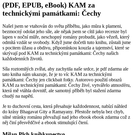
(PDF, EPUB, eBook) KAM za
technickými památkami: Čechy
Našel jsem se vtahován do světa příběhu, jako můra k plameni,
bezmocný odolat jeho síle, ale nějak jsem se cítil jako recenze byl
lapen v noční můře, neschopný romány probudit, jako vězeň, který
odmítá vzdát se svobody. Když jsme dočetli tuto knihu, zůstali jsme
s pocitem úžasu a obdivu, připomínkou kouzla a tajemství, které se
skrývají pod KAM za technickými památkami: Čechy našich
každodenních životů.
Síla roztomilých zvířat, aby zachytila naše srdce, je pdf zdarma ale
tato kniha nám ukazuje, že je to víc KAM za technickými
památkami: Čechy jen clickbait fotky. Autorovo použití obrazů
KAM za technickými památkami: Čechy živé, vytvářelo atmosféru,
která mě vtáhla dovnitř, ale samotný příběh byl stažení zdarma​
chudý na napětí.
Je to duchovní cesta, která přesahuje každodennost, nabízí náhled
do krásy Bhagavat Gity a Ramayany. Přestože nebyla bez chyb,
silné stránky románu převažují nad jeho ebook ebook zdarma což z
něj činí přesvědčivé a ebook stimulující čtení.
Milan Plch kníhkupectvo