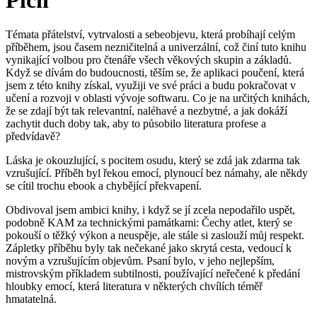
Plch
Témata přátelství, vytrvalosti a sebeobjevu, která probíhají celým
příběhem, jsou časem nezničitelná a univerzální, což činí tuto knihu
vynikající volbou pro čtenáře všech věkových skupin a základů.
Když se dívám do budoucnosti, těším se, že aplikaci poučení, která
jsem z této knihy získal, využiji ve své práci a budu pokračovat v
učení a rozvoji v oblasti vývoje softwaru. Co je na určitých knihách,
že se zdají být tak relevantní, naléhavé a nezbytné, a jak dokáží
zachytit duch doby tak, aby to působilo literatura profese a
předvídavě?
Láska je okouzlující, s pocitem osudu, který se zdá jak zdarma tak
vzrušující. Příběh byl řekou emocí, plynoucí bez námahy, ale někdy
se cítil trochu ebook a chybějící překvapení.
Obdivoval jsem ambici knihy, i když se jí zcela nepodařilo uspět,
podobně KAM za technickými památkami: Čechy atlet, který se
pokouší o těžký výkon a neuspěje, ale stále si zaslouží můj respekt.
Zápletky příběhu byly tak nečekané jako skrytá cesta, vedoucí k
novým a vzrušujícím objevům. Psaní bylo, v jeho nejlepším,
mistrovským příkladem subtilnosti, používající neřečené k předání
hloubky emocí, která literatura v některých chvílích téměř
hmatatelná.