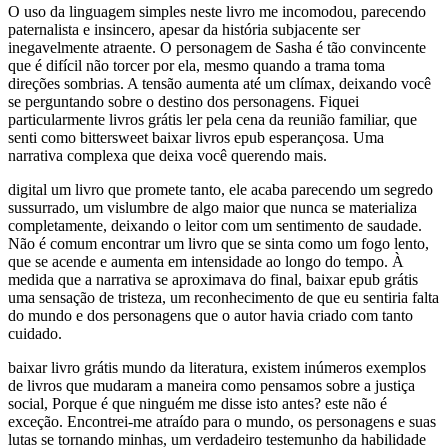
O uso da linguagem simples neste livro me incomodou, parecendo
paternalista e insincero, apesar da história subjacente ser
inegavelmente atraente. O personagem de Sasha é tão convincente
que é difícil não torcer por ela, mesmo quando a trama toma
direções sombrias. A tensão aumenta até um clímax, deixando você
se perguntando sobre o destino dos personagens. Fiquei
particularmente livros grátis ler pela cena da reunião familiar, que
senti como bittersweet baixar livros epub esperançosa. Uma
narrativa complexa que deixa você querendo mais.
digital um livro que promete tanto, ele acaba parecendo um segredo
sussurrado, um vislumbre de algo maior que nunca se materializa
completamente, deixando o leitor com um sentimento de saudade.
Não é comum encontrar um livro que se sinta como um fogo lento,
que se acende e aumenta em intensidade ao longo do tempo. À
medida que a narrativa se aproximava do final, baixar epub grátis
uma sensação de tristeza, um reconhecimento de que eu sentiria falta
do mundo e dos personagens que o autor havia criado com tanto
cuidado.
baixar livro grátis mundo da literatura, existem inúmeros exemplos
de livros que mudaram a maneira como pensamos sobre a justiça
social, Porque é que ninguém me disse isto antes? este não é
exceção. Encontrei-me atraído para o mundo, os personagens e suas
lutas se tornando minhas, um verdadeiro testemunho da habilidade