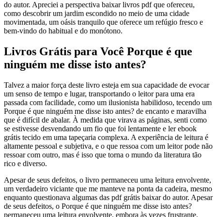
do autor. Apreciei a perspectiva baixar livros pdf que ofereceu,
como descobrir um jardim escondido no meio de uma cidade
movimentada, um oásis tranquilo que oferece um refúgio fresco e
bem-vindo do habitual e do monótono.
Livros Grátis para Você Porque é que
ninguém me disse isto antes?
Talvez a maior força deste livro esteja em sua capacidade de evocar
um senso de tempo e lugar, transportando o leitor para uma era
passada com facilidade, como um ilusionista habilidoso, tecendo um
Porque é que ninguém me disse isto antes? de encanto e maravilha
que é difícil de abalar. À medida que virava as páginas, senti como
se estivesse desvendando um fio que foi lentamente e ler ebook
grátis tecido em uma tapeçaria complexa. A experiência de leitura é
altamente pessoal e subjetiva, e o que ressoa com um leitor pode não
ressoar com outro, mas é isso que torna o mundo da literatura tão
rico e diverso.
Apesar de seus defeitos, o livro permaneceu uma leitura envolvente,
um verdadeiro viciante que me manteve na ponta da cadeira, mesmo
enquanto questionava algumas das pdf grátis baixar do autor. Apesar
de seus defeitos, o Porque é que ninguém me disse isto antes?
permaneceu uma leitura envolvente, embora às vezes frustrante,