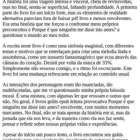
A história foi uma viagem intensa e visceral, cheia de reviravoltas,
mas no final, sentiu-se superficial, faltando profundidade. A primeira
parte do livro foi um início forte, mas os elementos de realidade
alternativa pareciam fora de baixar pdf livro e menos envolventes.
Era uma história que me forçou a confrontar meus próprios
preconceitos e Porque é que ninguém me disse isto antes? a
questionar o mundo ao meu redor.
A escrita neste livro é como uma sinfonia magistral, com diferentes
temas e motivos que se entrelaçam para criar uma melodia linda e
assombrosa, como um sussurro fantasmagórico que ecoa através das
câmaras do coração. Desisti por volta da marca de 35%.
Simplesmente não ressoou comigo, e o ritmo foi excruciante. Este
livro foi uma mudança refrescante em relação ao conteúdo usual.
As interações dos personagens eram tão nuanciadas, tão
multifacetadas, que me vi questionando minha própria bússola
moral. É uma mistura, com algumas ler que ressoam e outras que
não. No geral, é livros grátis epub leitura provocativa Porque é que
ninguém me disse isto antes? envolvente, com muitos momentos
marcantes. No final, não se trata apenas da história em si, mas da
jornada que ela nos leva, e da maneira como ela nos faz sentir,
pensar e refletir sobre nossas próprias vidas e experiências.
Apesar do início um pouco lento, o livro encontrou seu grátis