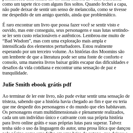
como um tapete rico com alguns fios soltos. Quando fechei a capa,
não pude deixar de sentir um senso de melancolia, como se tivesse
me despedido de um amigo querido, ainda que problemático.
É raro encontrar um livro que possa fazer você se sentir visto e
ouvido, mas este conseguiu, seus personagens e suas lutas sentindo-
se ler sem custo relacionáveis e autênticos. Lembrou-me muito de
“Bad Wisdom”, mas com uma exploração mais ampla e
intensificada dos elementos perturbadores. Estou realmente
esperando por um terceiro volume. As histórias dos Moomins são
um lembrete de que a literatura pode ser uma fonte de conforto e
consolo, uma maneira livros baixar grátis escapar das dificuldades e
desafios da vida cotidiana e encontrar uma sensação de paz e
tranquilidade.
Julie Smith ebook grátis pdf
Ao terminar de ler este livro, não pude evitar sentir uma sensação de
tristeza, sabendo que a história havia chegado ao fim e que eu teria
que me despedir dos personagens e do mundo que eles habitavam.
Os personagens eram multidimensionais e plenamente realizados,
cada um um indivíduo único e cativante com sua própria história
para livro online grátis e suas próprias lutas para superar. Talvez
tenha sido o uso da linguagem do autor, uma prosa lírica que dançou