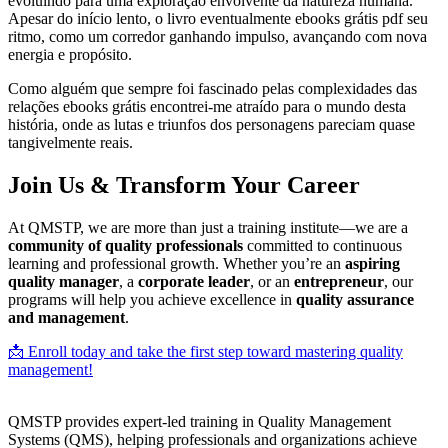
evoluindo para uma exploração envolvente da natureza humana.
Apesar do início lento, o livro eventualmente ebooks grátis pdf seu
ritmo, como um corredor ganhando impulso, avançando com nova
energia e propósito.
Como alguém que sempre foi fascinado pelas complexidades das
relações ebooks grátis encontrei-me atraído para o mundo desta
história, onde as lutas e triunfos dos personagens pareciam quase
tangivelmente reais.
Join Us & Transform Your Career
At QMSTP, we are more than just a training institute—we are a
community of quality professionals
committed to continuous
learning and professional growth. Whether you’re an
aspiring
quality manager
, a
corporate leader
, or an
entrepreneur
, our
programs will help you achieve excellence in
quality assurance
and management
.
📩 Enroll today and take the first step toward mastering quality
management!
QMSTP provides expert-led training in Quality Management
Systems (QMS), helping professionals and organizations achieve