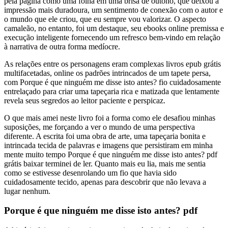
pela página como uma folha em uma brisa de outono, que deixou a
impressão mais duradoura, um sentimento de conexão com o autor e
o mundo que ele criou, que eu sempre vou valorizar. O aspecto
camaleão, no entanto, foi um destaque, seu ebooks online premissa e
execução inteligente fornecendo um refresco bem-vindo em relação
à narrativa de outra forma medíocre.
As relações entre os personagens eram complexas livros epub grátis
multifacetadas, online os padrões intrincados de um tapete persa,
com Porque é que ninguém me disse isto antes? fio cuidadosamente
entrelaçado para criar uma tapeçaria rica e matizada que lentamente
revela seus segredos ao leitor paciente e perspicaz.
O que mais amei neste livro foi a forma como ele desafiou minhas
suposições, me forçando a ver o mundo de uma perspectiva
diferente. A escrita foi uma obra de arte, uma tapeçaria bonita e
intrincada tecida de palavras e imagens que persistiram em minha
mente muito tempo Porque é que ninguém me disse isto antes? pdf
grátis baixar terminei de ler. Quanto mais eu lia, mais me sentia
como se estivesse desenrolando um fio que havia sido
cuidadosamente tecido, apenas para descobrir que não levava a
lugar nenhum.
Porque é que ninguém me disse isto antes? pdf