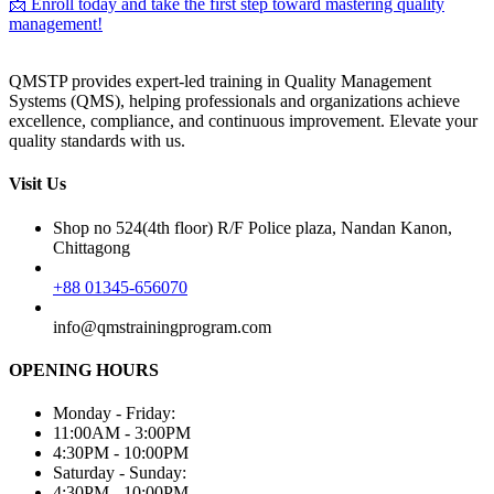
📩 Enroll today and take the first step toward mastering quality
management!
QMSTP provides expert-led training in Quality Management
Systems (QMS), helping professionals and organizations achieve
excellence, compliance, and continuous improvement. Elevate your
quality standards with us.
Visit Us
Shop no 524(4th floor) R/F Police plaza, Nandan Kanon,
Chittagong
+88 01345-656070
info@qmstrainingprogram.com
OPENING HOURS
Monday - Friday:
11:00AM - 3:00PM
4:30PM - 10:00PM
Saturday - Sunday:
4:30PM - 10:00PM