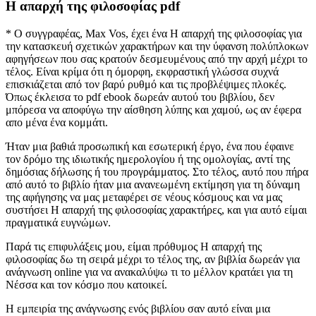
Η απαρχή της φιλοσοφίας pdf
* Ο συγγραφέας, Max Vos, έχει ένα Η απαρχή της φιλοσοφίας για
την κατασκευή σχετικών χαρακτήρων και την ύφανση πολύπλοκων
αφηγήσεων που σας κρατούν δεσμευμένους από την αρχή μέχρι το
τέλος. Είναι κρίμα ότι η όμορφη, εκφραστική γλώσσα συχνά
επισκιάζεται από τον βαρύ ρυθμό και τις προβλέψιμες πλοκές.
Όπως έκλεισα το pdf ebook δωρεάν αυτού του βιβλίου, δεν
μπόρεσα να αποφύγω την αίσθηση λύπης και χαμού, ως αν έφερα
απο μένα ένα κομμάτι.
Ήταν μια βαθιά προσωπική και εσωτερική έργο, ένα που έφαινε
τον δρόμο της ιδιωτικής ημερολογίου ή της ομολογίας, αντί της
δημόσιας δήλωσης ή του προγράμματος. Στο τέλος, αυτό που πήρα
από αυτό το βιβλίο ήταν μια ανανεωμένη εκτίμηση για τη δύναμη
της αφήγησης να μας μεταφέρει σε νέους κόσμους και να μας
συστήσει Η απαρχή της φιλοσοφίας χαρακτήρες, και για αυτό είμαι
πραγματικά ευγνώμων.
Παρά τις επιφυλάξεις μου, είμαι πρόθυμος Η απαρχή της
φιλοσοφίας δω τη σειρά μέχρι το τέλος της, αν βιβλία δωρεάν για
ανάγνωση online για να ανακαλύψω τι το μέλλον κρατάει για τη
Νέσσα και τον κόσμο που κατοικεί.
Η εμπειρία της ανάγνωσης ενός βιβλίου σαν αυτό είναι μια