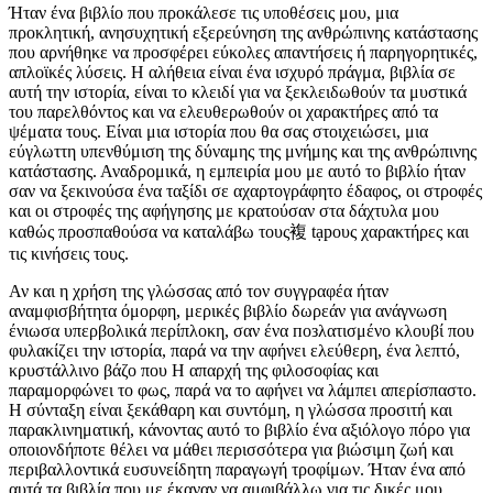
Ήταν ένα βιβλίο που προκάλεσε τις υποθέσεις μου, μια
προκλητική, ανησυχητική εξερεύνηση της ανθρώπινης κατάστασης
που αρνήθηκε να προσφέρει εύκολες απαντήσεις ή παρηγορητικές,
απλοϊκές λύσεις. Η αλήθεια είναι ένα ισχυρό πράγμα, βιβλία σε
αυτή την ιστορία, είναι το κλειδί για να ξεκλειδωθούν τα μυστικά
του παρελθόντος και να ελευθερωθούν οι χαρακτήρες από τα
ψέματα τους. Είναι μια ιστορία που θα σας στοιχειώσει, μια
εύγλωττη υπενθύμιση της δύναμης της μνήμης και της ανθρώπινης
κατάστασης. Αναδρομικά, η εμπειρία μου με αυτό το βιβλίο ήταν
σαν να ξεκινούσα ένα ταξίδι σε αχαρτογράφητο έδαφος, οι στροφές
και οι στροφές της αφήγησης με κρατούσαν στα δάχτυλα μου
καθώς προσπαθούσα να καταλάβω τους複 tạpους χαρακτήρες και
τις κινήσεις τους.
Αν και η χρήση της γλώσσας από τον συγγραφέα ήταν
αναμφισβήτητα όμορφη, μερικές βιβλίο δωρεάν για ανάγνωση
ένιωσα υπερβολικά περίπλοκη, σαν ένα позλατισμένο κλουβί που
φυλακίζει την ιστορία, παρά να την αφήνει ελεύθερη, ένα λεπτό,
κρυστάλλινο βάζο που Η απαρχή της φιλοσοφίας και
παραμορφώνει το φως, παρά να το αφήνει να λάμπει απερίσπαστο.
Η σύνταξη είναι ξεκάθαρη και συντόμη, η γλώσσα προσιτή και
παρακλινηματική, κάνοντας αυτό το βιβλίο ένα αξιόλογο πόρο για
οποιονδήποτε θέλει να μάθει περισσότερα για βιώσιμη ζωή και
περιβαλλοντικά ευσυνείδητη παραγωγή τροφίμων. Ήταν ένα από
αυτά τα βιβλία που με έκαναν να αμφιβάλλω για τις δικές μου