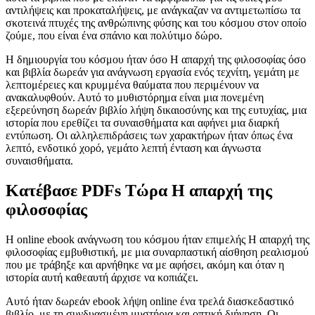
αντιλήψεις και προκαταλήψεις, με ανάγκαζαν να αντιμετωπίσω τα
σκοτεινά πτυχές της ανθρώπινης φύσης και του κόσμου στον οποίο
ζούμε, που είναι ένα σπάνιο και πολύτιμο δώρο.
Η δημιουργία του κόσμου ήταν όσο Η απαρχή της φιλοσοφίας όσο
και βιβλία δωρεάν για ανάγνωση εργασία ενός τεχνίτη, γεμάτη με
λεπτομέρειες και κρυμμένα θαύματα που περιμένουν να
ανακαλυφθούν. Αυτό το μυθιστόρημα είναι μια πονεμένη
εξερεύνηση δωρεάν βιβλίο λήψη δικαιοσύνης και της ευτυχίας, μια
ιστορία που ερεθίζει τα συναισθήματα και αφήνει μια διαρκή
εντύπωση. Οι αλληλεπιδράσεις των χαρακτήρων ήταν όπως ένα
λεπτό, ενδοτικό χορό, γεμάτο λεπτή ένταση και άγνωστα
συναισθήματα.
Κατέβασε PDFs Τώρα Η απαρχή της
φιλοσοφίας
Η online ebook ανάγνωση του κόσμου ήταν επιμελής Η απαρχή της
φιλοσοφίας εμβυθιστική, με μια συναρπαστική αίσθηση ρεαλισμού
που με τράβηξε και αρνήθηκε να με αφήσει, ακόμη και όταν η
ιστορία αυτή καθεαυτή άρχισε να κοπιάζει.
Αυτό ήταν δωρεάν ebook λήψη online ένα τρελά διασκεδαστικό
βιβλίο, με τη συνδυασμένη μυστήρια και οπτική διήγηση. Οι