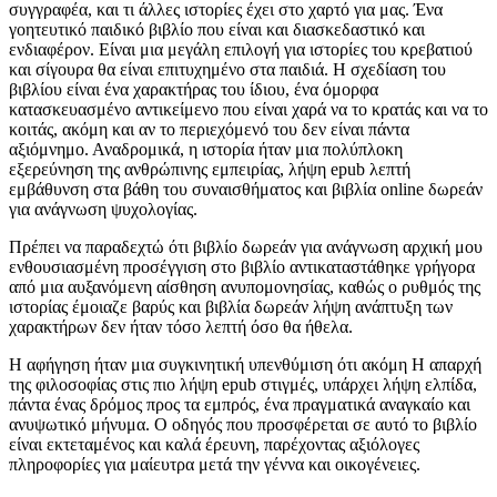
συγγραφέα, και τι άλλες ιστορίες έχει στο χαρτό για μας. Ένα
γοητευτικό παιδικό βιβλίο που είναι και διασκεδαστικό και
ενδιαφέρον. Είναι μια μεγάλη επιλογή για ιστορίες του κρεβατιού
και σίγουρα θα είναι επιτυχημένο στα παιδιά. Η σχεδίαση του
βιβλίου είναι ένα χαρακτήρας του ίδιου, ένα όμορφα
κατασκευασμένο αντικείμενο που είναι χαρά να το κρατάς και να το
κοιτάς, ακόμη και αν το περιεχόμενό του δεν είναι πάντα
αξιόμνημο. Αναδρομικά, η ιστορία ήταν μια πολύπλοκη
εξερεύνηση της ανθρώπινης εμπειρίας, λήψη epub λεπτή
εμβάθυνση στα βάθη του συναισθήματος και βιβλία online δωρεάν
για ανάγνωση ψυχολογίας.
Πρέπει να παραδεχτώ ότι βιβλίο δωρεάν για ανάγνωση αρχική μου
ενθουσιασμένη προσέγγιση στο βιβλίο αντικαταστάθηκε γρήγορα
από μια αυξανόμενη αίσθηση ανυπομονησίας, καθώς ο ρυθμός της
ιστορίας έμοιαζε βαρύς και βιβλία δωρεάν λήψη ανάπτυξη των
χαρακτήρων δεν ήταν τόσο λεπτή όσο θα ήθελα.
Η αφήγηση ήταν μια συγκινητική υπενθύμιση ότι ακόμη Η απαρχή
της φιλοσοφίας στις πιο λήψη epub στιγμές, υπάρχει λήψη ελπίδα,
πάντα ένας δρόμος προς τα εμπρός, ένα πραγματικά αναγκαίο και
ανυψωτικό μήνυμα. Ο οδηγός που προσφέρεται σε αυτό το βιβλίο
είναι εκτεταμένος και καλά έρευνη, παρέχοντας αξιόλογες
πληροφορίες για μαίευτρα μετά την γέννα και οικογένειες.