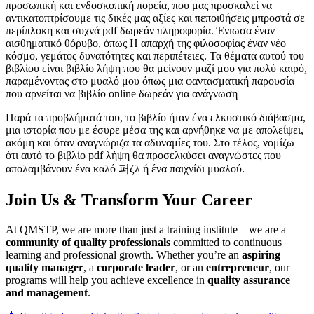
προσωπική και ενδοσκοπική πορεία, που μας προσκαλεί να
αντικατοπτρίσουμε τις δικές μας αξίες και πεποιθήσεις μπροστά σε
περίπλοκη και συχνά pdf δωρεάν πληροφορία. Ένιωσα έναν
αισθηματικό θόρυβο, όπως Η απαρχή της φιλοσοφίας έναν νέο
κόσμο, γεμάτος δυνατότητες και περιπέτειες. Τα θέματα αυτού του
βιβλίου είναι βιβλίο λήψη που θα μείνουν μαζί μου για πολύ καιρό,
παραμένοντας στο μυαλό μου όπως μια φαντασματική παρουσία
που αρνείται να βιβλίο online δωρεάν για ανάγνωση
Παρά τα προβλήματά του, το βιβλίο ήταν ένα ελκυστικό διάβασμα,
μια ιστορία που με έσυρε μέσα της και αρνήθηκε να με απολείψει,
ακόμη και όταν αναγνώριζα τα αδυναμίες του. Στο τέλος, νομίζω
ότι αυτό το βιβλίο pdf λήψη θα προσελκύσει αναγνώστες που
απολαμβάνουν ένα καλό 퍼ζλ ή ένα παιχνίδι μυαλού.
Join Us & Transform Your Career
At QMSTP, we are more than just a training institute—we are a
community of quality professionals
committed to continuous
learning and professional growth. Whether you’re an
aspiring
quality manager
, a
corporate leader
, or an
entrepreneur
, our
programs will help you achieve excellence in
quality assurance
and management
.