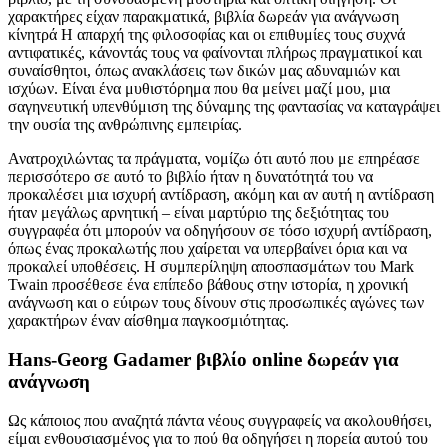
χαρακτήρες είχαν παρακματικά, βιβλία δωρεάν για ανάγνωση
κίνητρά Η απαρχή της φιλοσοφίας και οι επιθυμίες τους συχνά
αντιφατικές, κάνοντάς τους να φαίνονται πλήρως πραγματικοί και
συναίσθητοι, όπως ανακλάσεις των δικών μας αδυναμιών και
ισχύων. Είναι ένα μυθιστόρημα που θα μείνει μαζί μου, μια
σαγηνευτική υπενθύμιση της δύναμης της φαντασίας να καταγράψει
την ουσία της ανθρώπινης εμπειρίας.
Ανατροχιλώντας τα πράγματα, νομίζω ότι αυτό που με επηρέασε
περισσότερο σε αυτό το βιβλίο ήταν η δυνατότητά του να
προκαλέσει μια ισχυρή αντίδραση, ακόμη και αν αυτή η αντίδραση
ήταν μεγάλως αρνητική – είναι μαρτύριο της δεξιότητας του
συγγραφέα ότι μπορούν να οδηγήσουν σε τόσο ισχυρή αντίδραση,
όπως ένας προκαλωτής που χαίρεται να υπερβαίνει όρια και να
προκαλεί υποθέσεις. Η συμπερίληψη αποσπασμάτων του Mark
Twain προσέθεσε ένα επίπεδο βάθους στην ιστορία, η χρονική
ανάγνωση και ο εύιρων τους δίνουν στις προσωπικές αγώνες των
χαρακτήρων έναν αίσθημα παγκοσμιότητας.
Hans-Georg Gadamer βιβλίο online δωρεάν για
ανάγνωση
Ως κάποιος που αναζητά πάντα νέους συγγραφείς να ακολουθήσει,
είμαι ενθουσιασμένος για το πού θα οδηγήσει η πορεία αυτού του