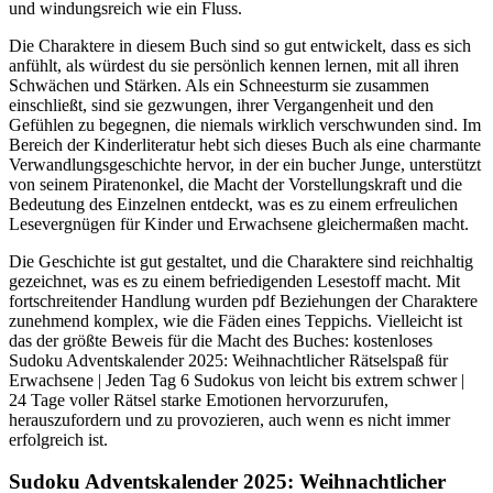
und windungsreich wie ein Fluss.
Die Charaktere in diesem Buch sind so gut entwickelt, dass es sich
anfühlt, als würdest du sie persönlich kennen lernen, mit all ihren
Schwächen und Stärken. Als ein Schneesturm sie zusammen
einschließt, sind sie gezwungen, ihrer Vergangenheit und den
Gefühlen zu begegnen, die niemals wirklich verschwunden sind. Im
Bereich der Kinderliteratur hebt sich dieses Buch als eine charmante
Verwandlungsgeschichte hervor, in der ein bucher Junge, unterstützt
von seinem Piratenonkel, die Macht der Vorstellungskraft und die
Bedeutung des Einzelnen entdeckt, was es zu einem erfreulichen
Lesevergnügen für Kinder und Erwachsene gleichermaßen macht.
Die Geschichte ist gut gestaltet, und die Charaktere sind reichhaltig
gezeichnet, was es zu einem befriedigenden Lesestoff macht. Mit
fortschreitender Handlung wurden pdf Beziehungen der Charaktere
zunehmend komplex, wie die Fäden eines Teppichs. Vielleicht ist
das der größte Beweis für die Macht des Buches: kostenloses
Sudoku Adventskalender 2025: Weihnachtlicher Rätselspaß für
Erwachsene | Jeden Tag 6 Sudokus von leicht bis extrem schwer |
24 Tage voller Rätsel starke Emotionen hervorzurufen,
herauszufordern und zu provozieren, auch wenn es nicht immer
erfolgreich ist.
Sudoku Adventskalender 2025: Weihnachtlicher