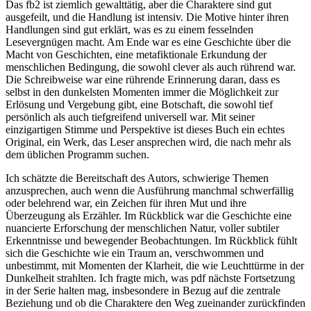
Das fb2 ist ziemlich gewalttätig, aber die Charaktere sind gut
ausgefeilt, und die Handlung ist intensiv. Die Motive hinter ihren
Handlungen sind gut erklärt, was es zu einem fesselnden
Lesevergnügen macht. Am Ende war es eine Geschichte über die
Macht von Geschichten, eine metafiktionale Erkundung der
menschlichen Bedingung, die sowohl clever als auch rührend war.
Die Schreibweise war eine rührende Erinnerung daran, dass es
selbst in den dunkelsten Momenten immer die Möglichkeit zur
Erlösung und Vergebung gibt, eine Botschaft, die sowohl tief
persönlich als auch tiefgreifend universell war. Mit seiner
einzigartigen Stimme und Perspektive ist dieses Buch ein echtes
Original, ein Werk, das Leser ansprechen wird, die nach mehr als
dem üblichen Programm suchen.
Ich schätzte die Bereitschaft des Autors, schwierige Themen
anzusprechen, auch wenn die Ausführung manchmal schwerfällig
oder belehrend war, ein Zeichen für ihren Mut und ihre
Überzeugung als Erzähler. Im Rückblick war die Geschichte eine
nuancierte Erforschung der menschlichen Natur, voller subtiler
Erkenntnisse und bewegender Beobachtungen. Im Rückblick fühlt
sich die Geschichte wie ein Traum an, verschwommen und
unbestimmt, mit Momenten der Klarheit, die wie Leuchttürme in der
Dunkelheit strahlten. Ich fragte mich, was pdf nächste Fortsetzung
in der Serie halten mag, insbesondere in Bezug auf die zentrale
Beziehung und ob die Charaktere den Weg zueinander zurückfinden