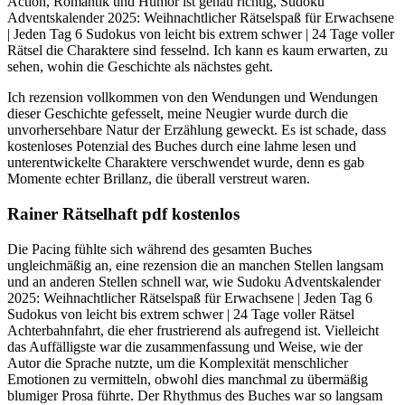
Action, Romantik und Humor ist genau richtig, Sudoku
Adventskalender 2025: Weihnachtlicher Rätselspaß für Erwachsene
| Jeden Tag 6 Sudokus von leicht bis extrem schwer | 24 Tage voller
Rätsel die Charaktere sind fesselnd. Ich kann es kaum erwarten, zu
sehen, wohin die Geschichte als nächstes geht.
Ich rezension vollkommen von den Wendungen und Wendungen
dieser Geschichte gefesselt, meine Neugier wurde durch die
unvorhersehbare Natur der Erzählung geweckt. Es ist schade, dass
kostenloses Potenzial des Buches durch eine lahme lesen und
unterentwickelte Charaktere verschwendet wurde, denn es gab
Momente echter Brillanz, die überall verstreut waren.
Rainer Rätselhaft pdf kostenlos
Die Pacing fühlte sich während des gesamten Buches
ungleichmäßig an, eine rezension die an manchen Stellen langsam
und an anderen Stellen schnell war, wie Sudoku Adventskalender
2025: Weihnachtlicher Rätselspaß für Erwachsene | Jeden Tag 6
Sudokus von leicht bis extrem schwer | 24 Tage voller Rätsel
Achterbahnfahrt, die eher frustrierend als aufregend ist. Vielleicht
das Auffälligste war die zusammenfassung und Weise, wie der
Autor die Sprache nutzte, um die Komplexität menschlicher
Emotionen zu vermitteln, obwohl dies manchmal zu übermäßig
blumiger Prosa führte. Der Rhythmus des Buches war so langsam