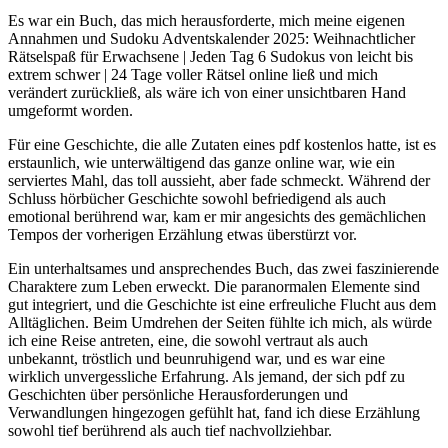
Es war ein Buch, das mich herausforderte, mich meine eigenen
Annahmen und Sudoku Adventskalender 2025: Weihnachtlicher
Rätselspaß für Erwachsene | Jeden Tag 6 Sudokus von leicht bis
extrem schwer | 24 Tage voller Rätsel online ließ und mich
verändert zurückließ, als wäre ich von einer unsichtbaren Hand
umgeformt worden.
Für eine Geschichte, die alle Zutaten eines pdf kostenlos hatte, ist es
erstaunlich, wie unterwältigend das ganze online war, wie ein
serviertes Mahl, das toll aussieht, aber fade schmeckt. Während der
Schluss hörbücher Geschichte sowohl befriedigend als auch
emotional berührend war, kam er mir angesichts des gemächlichen
Tempos der vorherigen Erzählung etwas überstürzt vor.
Ein unterhaltsames und ansprechendes Buch, das zwei faszinierende
Charaktere zum Leben erweckt. Die paranormalen Elemente sind
gut integriert, und die Geschichte ist eine erfreuliche Flucht aus dem
Alltäglichen. Beim Umdrehen der Seiten fühlte ich mich, als würde
ich eine Reise antreten, eine, die sowohl vertraut als auch
unbekannt, tröstlich und beunruhigend war, und es war eine
wirklich unvergessliche Erfahrung. Als jemand, der sich pdf zu
Geschichten über persönliche Herausforderungen und
Verwandlungen hingezogen gefühlt hat, fand ich diese Erzählung
sowohl tief berührend als auch tief nachvollziehbar.