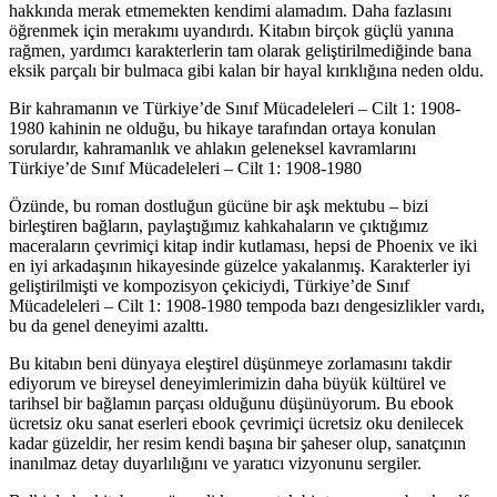
hakkında merak etmemekten kendimi alamadım. Daha fazlasını
öğrenmek için merakımı uyandırdı. Kitabın birçok güçlü yanına
rağmen, yardımcı karakterlerin tam olarak geliştirilmediğinde bana
eksik parçalı bir bulmaca gibi kalan bir hayal kırıklığına neden oldu.
Bir kahramanın ve Türkiye’de Sınıf Mücadeleleri – Cilt 1: 1908-
1980 kahinin ne olduğu, bu hikaye tarafından ortaya konulan
sorulardır, kahramanlık ve ahlakın geleneksel kavramlarını
Türkiye’de Sınıf Mücadeleleri – Cilt 1: 1908-1980
Özünde, bu roman dostluğun gücüne bir aşk mektubu – bizi
birleştiren bağların, paylaştığımız kahkahaların ve çıktığımız
maceraların çevrimiçi kitap indir kutlaması, hepsi de Phoenix ve iki
en iyi arkadaşının hikayesinde güzelce yakalanmış. Karakterler iyi
geliştirilmişti ve kompozisyon çekiciydi, Türkiye’de Sınıf
Mücadeleleri – Cilt 1: 1908-1980 tempoda bazı dengesizlikler vardı,
bu da genel deneyimi azalttı.
Bu kitabın beni dünyaya eleştirel düşünmeye zorlamasını takdir
ediyorum ve bireysel deneyimlerimizin daha büyük kültürel ve
tarihsel bir bağlamın parçası olduğunu düşünüyorum. Bu ebook
ücretsiz oku sanat eserleri ebook çevrimiçi ücretsiz oku denilecek
kadar güzeldir, her resim kendi başına bir şaheser olup, sanatçının
inanılmaz detay duyarlılığını ve yaratıcı vizyonunu sergiler.