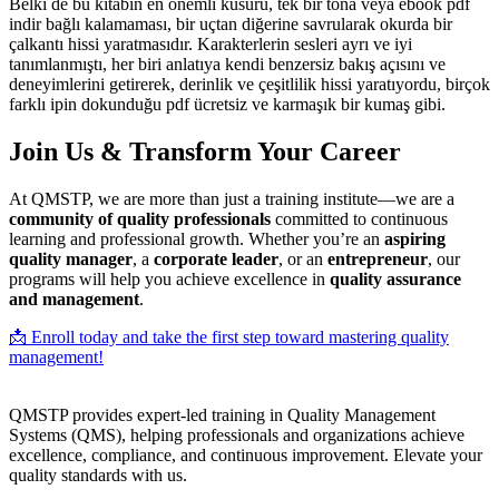
Belki de bu kitabın en önemli kusuru, tek bir tona veya ebook pdf
indir bağlı kalamaması, bir uçtan diğerine savrularak okurda bir
çalkantı hissi yaratmasıdır. Karakterlerin sesleri ayrı ve iyi
tanımlanmıştı, her biri anlatıya kendi benzersiz bakış açısını ve
deneyimlerini getirerek, derinlik ve çeşitlilik hissi yaratıyordu, birçok
farklı ipin dokunduğu pdf ücretsiz ve karmaşık bir kumaş gibi.
Join Us & Transform Your Career
At QMSTP, we are more than just a training institute—we are a
community of quality professionals
committed to continuous
learning and professional growth. Whether you’re an
aspiring
quality manager
, a
corporate leader
, or an
entrepreneur
, our
programs will help you achieve excellence in
quality assurance
and management
.
📩 Enroll today and take the first step toward mastering quality
management!
QMSTP provides expert-led training in Quality Management
Systems (QMS), helping professionals and organizations achieve
excellence, compliance, and continuous improvement. Elevate your
quality standards with us.