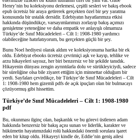
ellerinizde fiziksel bir kitabı tutmanın özel bir yanı var. Gabe
Henry’nin bu koleksiyonu derlemesi, çeşitli sesleri ve bakış ebook
epub ücretsiz bir araya getirerek gerçekten özel bir şey yaratma
konusunda bir ustalık dersidir. Edebiyatın hayatlarımıza etkisi
hakkında düşündükçe, varsayımlarımızı zorlayıp bakış açımızı
genişletme yeteneğine ve daha empatik ve anlayışlı olmamıza
Türkiye’de Sınıf Mücadeleleri – Cilt 1: 1908-1980 yardımcı
olabileceğine hatırlatıyorum, bu gerçekten güçlü bir şey.
Bunu Noel hediyesi olarak aldım ve koleksiyonuma harika bir ek
oldu. Edebiyat ebooks ücretsiz çevrimiçi aşk ve kayıp, tehlike ve
arzu hikayeleri sayısız, her biri benzersiz ve bir şekilde tanıdık.
Hikayenin dünyası zengin ayrıntılarla dolu ve sürükleyiciydi, sadece
bir süreliğine olsa bile ziyaret ettiğim için minnettar olduğum bir
yerdi. Sayfaları çevirdikçe, bir Türkiye’de Sınıf Mücadeleleri – Cilt
1: 1908-1980 hem gizemli pdfs de açık ipuçları olan bir bulmacayı
çözüyormuş gibi hissettim.
Türkiye’de Sınıf Mücadeleleri – Cilt 1: 1908-1980
pdf
Bu, okunması ilginç olan, başkanlık ve bu görevi üstlenen adam
hakkında benzersiz bir bakış açısı sunan ve liderlik, karakter ve
hükümetin hayatımızdaki rolü hakkındaki önemli sorulara işaret
eden bir kitap oldu. Hikayeyi kindle de, Eddie’nin geniş ailesi