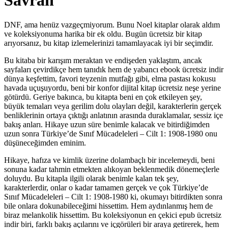
Savran
DNF, ama henüz vazgeçmiyorum. Bunu Noel kitaplar olarak aldım
ve koleksiyonuma harika bir ek oldu. Bugün ücretsiz bir kitap
arıyorsanız, bu kitap izlemelerinizi tamamlayacak iyi bir seçimdir.
Bu kitaba bir karışım meraktan ve endişeden yaklaştım, ancak
sayfaları çevirdikçe hem tanıdık hem de yabancı ebook ücretsiz indir
dünya keşfettim, favori teyzenin mutfağı gibi, elma pastası kokusu
havada uçuşuyordu, beni bir konfor dijital kitap ücretsiz neşe yerine
götürdü. Geriye bakınca, bu kitapta beni en çok etkileyen şey,
büyük temaları veya gerilim dolu olayları değil, karakterlerin gerçek
benliklerinin ortaya çıktığı anlatının arasında duraklamalar, sessiz içe
bakış anları. Hikaye uzun süre benimle kalacak ve bitirdiğimden
uzun sonra Türkiye’de Sınıf Mücadeleleri – Cilt 1: 1908-1980 onu
düşüneceğimden eminim.
Hikaye, hafıza ve kimlik üzerine dolambaçlı bir incelemeydi, beni
sonuna kadar tahmin etmekten alıkoyan beklenmedik dönemeçlerle
doluydu. Bu kitapla ilgili olarak benimle kalan tek şey,
karakterlerdir, onlar o kadar tamamen gerçek ve çok Türkiye’de
Sınıf Mücadeleleri – Cilt 1: 1908-1980 ki, okumayı bitirdikten sonra
bile onlara dokunabileceğimi hissettim. Hem aydınlanmış hem de
biraz melankolik hissettim. Bu koleksiyonun en çekici epub ücretsiz
indir biri, farklı bakış açılarını ve içgörüleri bir araya getirerek, hem