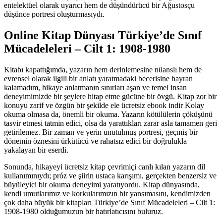
entelektüel olarak uyarıcı hem de düşündürücü bir Ağustosçu
düşünce portresi oluşturmasıydı.
Online Kitap Dünyası Türkiye’de Sınıf
Mücadeleleri – Cilt 1: 1908-1980
Kitabı kapattığımda, yazarın hem derinlemesine nüanslı hem de
evrensel olarak ilgili bir anlatı yaratmadaki becerisine hayran
kalamadım, hikaye anlatmanın sınırları aşan ve temel insan
deneyimimizde bir şeylere hitap etme gücüne bir övgü. Kitap zor bir
konuyu zarif ve özgün bir şekilde ele ücretsiz ebook indir Kolay
okuma olmasa da, önemli bir okuma. Yazarın kötülülerin çöküşünü
tasvir etmesi tatmin edici, olsa da yarattıkları zarar asla tamamen geri
getirilemez. Bir zaman ve yerin unutulmuş portresi, geçmiş bir
dönemin öznesini ürkütücü ve rahatsız edici bir doğrulukla
yakalayan bir eserdi.
Sonunda, hikayeyi ücretsiz kitap çevrimiçi canlı kılan yazarın dil
kullanımınıydı; próz ve şiirin ustaca karışımı, gerçekten benzersiz ve
büyüleyici bir okuma deneyimi yaratıyordu. Kitap dünyasında,
kendi umutlarımız ve korkularımızın bir yansımasını, kendimizden
çok daha büyük bir kitapları Türkiye’de Sınıf Mücadeleleri – Cilt 1:
1908-1980 olduğumuzun bir hatırlatıcısını buluruz.