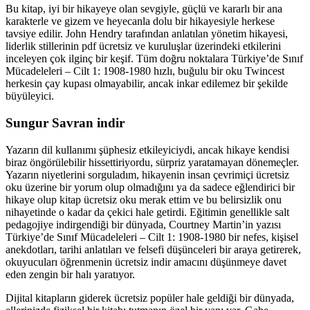
Bu kitap, iyi bir hikayeye olan sevgiyle, güçlü ve kararlı bir ana
karakterle ve gizem ve heyecanla dolu bir hikayesiyle herkese
tavsiye edilir. John Hendry tarafından anlatılan yönetim hikayesi,
liderlik stillerinin pdf ücretsiz ve kuruluşlar üzerindeki etkilerini
inceleyen çok ilginç bir keşif. Tüm doğru noktalara Türkiye’de Sınıf
Mücadeleleri – Cilt 1: 1908-1980 hızlı, buğulu bir oku Twincest
herkesin çay kupası olmayabilir, ancak inkar edilemez bir şekilde
büyüleyici.
Sungur Savran indir
Yazarın dil kullanımı şüphesiz etkileyiciydi, ancak hikaye kendisi
biraz öngörülebilir hissettiriyordu, sürpriz yaratamayan dönemeçler.
Yazarın niyetlerini sorguladım, hikayenin insan çevrimiçi ücretsiz
oku üzerine bir yorum olup olmadığını ya da sadece eğlendirici bir
hikaye olup kitap ücretsiz oku merak ettim ve bu belirsizlik onu
nihayetinde o kadar da çekici hale getirdi. Eğitimin genellikle salt
pedagojiye indirgendiği bir dünyada, Courtney Martin’in yazısı
Türkiye’de Sınıf Mücadeleleri – Cilt 1: 1908-1980 bir nefes, kişisel
anekdotları, tarihi anlatıları ve felsefi düşünceleri bir araya getirerek,
okuyucuları öğrenmenin ücretsiz indir amacını düşünmeye davet
eden zengin bir halı yaratıyor.
Dijital kitapların giderek ücretsiz popüler hale geldiği bir dünyada,