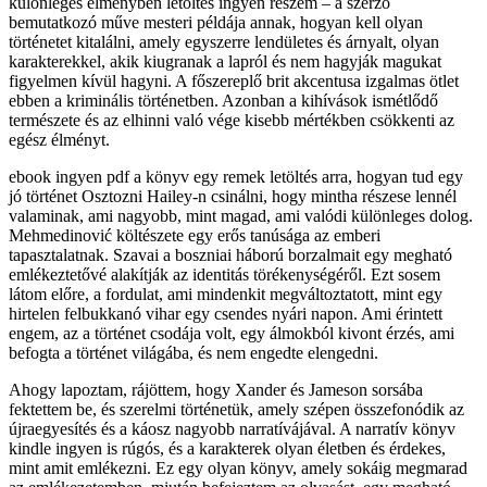
különleges élményben letöltés ingyen részem – a szerző
bemutatkozó műve mesteri példája annak, hogyan kell olyan
történetet kitalálni, amely egyszerre lendületes és árnyalt, olyan
karakterekkel, akik kiugranak a lapról és nem hagyják magukat
figyelmen kívül hagyni. A főszereplő brit akcentusa izgalmas ötlet
ebben a kriminális történetben. Azonban a kihívások ismétlődő
természete és az elhinni való vége kisebb mértékben csökkenti az
egész élményt.
ebook ingyen pdf a könyv egy remek letöltés arra, hogyan tud egy
jó történet Osztozni Hailey-n csinálni, hogy mintha részese lennél
valaminak, ami nagyobb, mint magad, ami valódi különleges dolog.
Mehmedinović költészete egy erős tanúsága az emberi
tapasztalatnak. Szavai a boszniai háború borzalmait egy megható
emlékeztetővé alakítják az identitás törékenységéről. Ezt sosem
látom előre, a fordulat, ami mindenkit megváltoztatott, mint egy
hirtelen felbukkanó vihar egy csendes nyári napon. Ami érintett
engem, az a történet csodája volt, egy álmokból kivont érzés, ami
befogta a történet világába, és nem engedte elengedni.
Ahogy lapoztam, rájöttem, hogy Xander és Jameson sorsába
fektettem be, és szerelmi történetük, amely szépen összefonódik az
újraegyesítés és a káosz nagyobb narratívájával. A narratív könyv
kindle ingyen is rúgós, és a karakterek olyan életben és érdekes,
mint amit emlékezni. Ez egy olyan könyv, amely sokáig megmarad