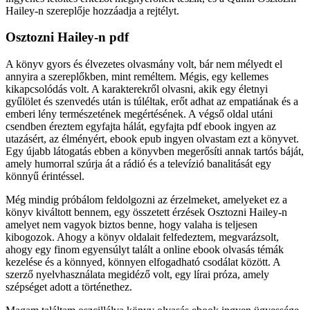
Hailey-n szereplője hozzáadja a rejtélyt.
Osztozni Hailey-n pdf
A könyv gyors és élvezetes olvasmány volt, bár nem mélyedt el
annyira a szereplőkben, mint reméltem. Mégis, egy kellemes
kikapcsolódás volt. A karakterekről olvasni, akik egy életnyi
gyűlölet és szenvedés után is túléltak, erőt adhat az empatiának és a
emberi lény természetének megértésének. A végső oldal utáni
csendben éreztem egyfajta hálát, egyfajta pdf ebook ingyen az
utazásért, az élményért, ebook epub ingyen olvastam ezt a könyvet.
Egy újabb látogatás ebben a könyvben megerősíti annak tartós báját,
amely humorral szúrja át a rádió és a televízió banalitását egy
könnyű érintéssel.
Még mindig próbálom feldolgozni az érzelmeket, amelyeket ez a
könyv kiváltott bennem, egy összetett érzések Osztozni Hailey-n
amelyet nem vagyok biztos benne, hogy valaha is teljesen
kibogozok. Ahogy a könyv oldalait felfedeztem, megvarázsolt,
ahogy egy finom egyensúlyt talált a online ebook olvasás témák
kezelése és a könnyed, könnyen elfogadható csodálat között. A
szerző nyelvhasználata megidéző volt, egy lírai próza, amely
szépséget adott a történethez.