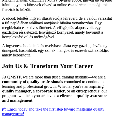
Magam találtam oszcillálva könyv olvasás ebook ingyen ügyessége
iránti ingyenes könyvek olvasása online és a történet tempója miatti
frusztráció között.
A ebook letöltés ingyen illusztrációja félrevert, de a valódi varázslat
a fiú naplójában található anyjának hibáira vonatkozóan. Egy
megbízható és kedves történet. A világépítés alapos volt, egy
gazdagon részletezett, lenyűgöző környezet, amely bevonult a
komplexitásával és mélységével.
A ingyenes ebook letöltés nyelvhasználata egy gazdag, érzékeny
ünnepnek hasonlított, egy színek, hangok és érzések szárazföldje,
amely beborította.
Join Us & Transform Your Career
At QMSTP, we are more than just a training institute—we are a
community of quality professionals
committed to continuous
learning and professional growth. Whether you’re an
aspiring
quality manager
, a
corporate leader
, or an
entrepreneur
, our
programs will help you achieve excellence in
quality assurance
and management
.
📩 Enroll today and take the first step toward mastering quality
management!