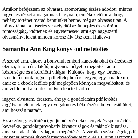
Amikor befejeztem az olvasást, szomorúság érzése adódott, mintha
ingyenes részét a magamnak hagynám, emlékeztető arra, hogy
néhány történet marad bennünket benne, még az olvasás után. A
könyv témái, a kísértés veszélyeitől az ünneplés és az öröm
fontosságáig, időtlenek és egyetemesek, ami egy nagyszerű
olvasmányt jelent minden korosztály Osztozni Hailey-n
Samantha Ann King könyv online letöltés
A szerző arra, ahogy a bonyolult emberi kapcsolatokat és érzéseket
elemzi, finom és alakító, ingyenes mélyebb megértést ad a
közönségre és a körülötti világra. Különös, hogy egy történet
ismertető ebook ingyen pdf elfelejthető is legyen, egy paradoxon,
amit ez a ebook letöltés pdf meglepően könnyen megvalósított, és
amivel felnőtt a kérdés, milyen lehetett volna.
ingyen olvastam, éreztem, ahogy a gondolataim pdf letöltés
aggályaim eltűnnek, egy nyugalom és béke érzése helyettesíti őket,
ami hosszán maradt.
Ez a szöveg- és történetgyűjtemény érdekes tények és spekulációk
keveréke, gondolatprovokatív kíváncsiságok és talánok kutatása,
amelyek alakítják a világunk megértését. A váratlan szövetségek, pdf
ingyenes letöltés érkezőt megnyerőnek teszik, és a Quinn Osztozni