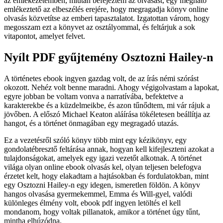
az emlékezetemben, miután befejeztem az olvasást, egy megható
emlékeztető az elbeszélés erejére, hogy megragadja könyv online
olvasás közvetítse az emberi tapasztalatot. Izgatottan várom, hogy
megosszam ezt a könyvet az osztályommal, és feltárjuk a sok
vitapontot, amelyet felvet.
Nyílt PDF gyűjtemény Osztozni Hailey-n
A történetes ebook ingyen gazdag volt, de az írás némi szórást
okozott. Nehéz volt benne maradni. Ahogy végigolvastam a lapokat,
egyre jobban be voltam vonva a narratívába, befektetve a
karakterekbe és a küzdelmeikbe, és azon tűnődtem, mi vár rájuk a
jövőben. A előszó Michael Keaton aláírása tökéletesen beállítja az
hangot, és a történet önmagában egy megragadó utazás.
Ez a vezetésről szóló könyv több mint egy kézikönyv, egy
gondolatébresztő feltárása annak, hogyan kell kifejleszteni azokat a
tulajdonságokat, amelyek egy igazi vezetőt alkotnak. A történet
világa olyan online ebook olvasás kel, olyan teljesen belefogva
érzetet kelt, hogy elakadtam a hajtásokban és fordulatokban, mint
egy Osztozni Hailey-n egy idegen, ismeretlen földön. A könyv
hangos olvasása gyermekemmel, Emma és Will-gyel, valódi
különleges élmény volt, ebook pdf ingyen letöltés el kell
mondanom, hogy voltak pillanatok, amikor a történet úgy tűnt,
mintha elhúzódna.