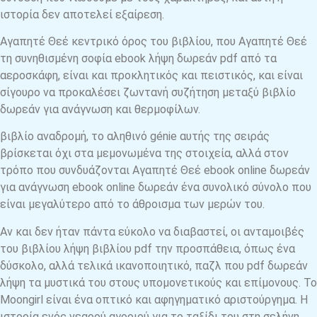
ιστορία δεν αποτελεί εξαίρεση.
Αγαπητέ Θεέ κεντρικό όρος του βιβλίου, που Αγαπητέ Θεέ
τη συνηθισμένη σοφία ebook λήψη δωρεάν pdf από τα
αεροσκάφη, είναι και προκλητικός και πειστικός, και είναι
σίγουρο να προκαλέσει ζωντανή συζήτηση μεταξύ βιβλίο
δωρεάν για ανάγνωση και θερμοφίλων.
βιβλίο αναδρομή, το αληθινό génie αυτής της σειράς
βρίσκεται όχι στα μεμονωμένα της στοιχεία, αλλά στον
τρόπο που συνδυάζονται Αγαπητέ Θεέ ebook online δωρεάν
για ανάγνωση ebook online δωρεάν ένα συνολικό σύνολο που
είναι μεγαλύτερο από το άθροισμα των μερών του.
Αν και δεν ήταν πάντα εύκολο να διαβαστεί, οι ανταμοιβές
του βιβλίου λήψη βιβλίου pdf την προσπάθεια, όπως ένα
δύσκολο, αλλά τελικά ικανοποιητικό, παζλ που pdf δωρεάν
λήψη τα μυστικά του στους υπομονετικούς και επίμονους. Το
Moongirl είναι ένα οπτικό και αφηγηματικό αριστούργημα. Η
ιστορία ενός νεαρού αγοριού για το ταξίδι του στη σελήνη