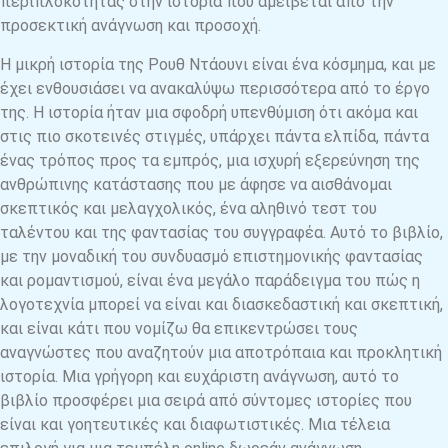
περιπλοκότητας στην ιστορία που αμείβεται από την
προσεκτική ανάγνωση και προσοχή.
Η μικρή ιστορία της Ρουθ Ντάουνι είναι ένα κόσμημα, και με
έχει ενθουσιάσει να ανακαλύψω περισσότερα από το έργο
της. Η ιστορία ήταν μια σφοδρή υπενθύμιση ότι ακόμα και
στις πιο σκοτεινές στιγμές, υπάρχει πάντα ελπίδα, πάντα
ένας τρόπος προς τα εμπρός, μια ισχυρή εξερεύνηση της
ανθρώπινης κατάστασης που με άφησε να αισθάνομαι
σκεπτικός και μελαγχολικός, ένα αληθινό τεστ του
ταλέντου και της φαντασίας του συγγραφέα. Αυτό το βιβλίο,
με την μοναδική του συνδυασμό επιστημονικής φαντασίας
και ρομαντισμού, είναι ένα μεγάλο παράδειγμα του πώς η
λογοτεχνία μπορεί να είναι και διασκεδαστική και σκεπτική,
και είναι κάτι που νομίζω θα επικεντρώσει τους
αναγνώστες που αναζητούν μια αποτρόπαια και προκλητική
ιστορία. Μια γρήγορη και ευχάριστη ανάγνωση, αυτό το
βιβλίο προσφέρει μια σειρά από σύντομες ιστορίες που
είναι και γοητευτικές και διαφωτιστικές. Μια τέλεια