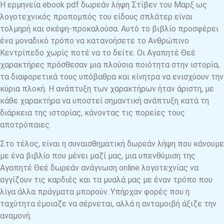
Η ερμηνεία ebook pdf δωρεάν λήψη Στίβεν του Μαρξ ως
λογοτεχνικός προπομπός του είδους σπλάτερ είναι
τολμηρή και σκέψη-προκαλούσα. Αυτό το βιβλίο προσφέρει
ένα μοναδικό τρόπο να κατανοήσετε το Ανθρώπινο
Κεντρίπεδο χωρίς ποτέ να το δείτε. Οι Αγαπητέ Θεέ
χαρακτήρες πρόσθεσαν μια πλούσια ποιότητα στην ιστορία,
τα διαφορετικά τους υπόβαθρα και κίνητρα να ενισχύουν την
κύρια πλοκή. Η ανάπτυξη των χαρακτήρων ήταν άριστη, με
κάθε χαρακτήρα να υποστεί σημαντική ανάπτυξη κατά τη
διάρκεια της ιστορίας, κάνοντας τις πορείες τους
αποτρόπαιες.
Στο τέλος, είναι η συναισθηματική δωρεάν λήψη που κάνουμε
με ένα βιβλίο που μένει μαζί μας, μια υπενθύμιση της
Αγαπητέ Θεέ δωρεάν ανάγνωση online λογοτεχνίας να
αγγίζουν τις καρδιές και τα μυαλά μας με έναν τρόπο που
λίγα άλλα πράγματα μπορούν. Υπήρχαν φορές που η
ταχύτητα έμοιαζε να σέρνεται, αλλά η ανταμοιβή άξιζε την
αναμονή.