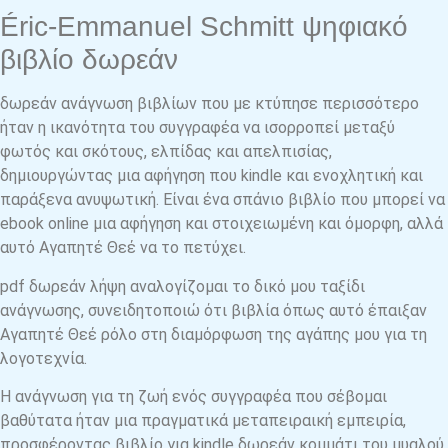
Éric-Emmanuel Schmitt ψηφιακό
βιβλίο δωρεάν
δωρεάν ανάγνωση βιβλίων που με κτύπησε περισσότερο
ήταν η ικανότητα του συγγραφέα να ισορροπεί μεταξύ
φωτός και σκότους, ελπίδας και απελπισίας,
δημιουργώντας μια αφήγηση που kindle και ενοχλητική και
παράξενα ανυψωτική. Είναι ένα σπάνιο βιβλίο που μπορεί να
ebook online μια αφήγηση και στοιχειωμένη και όμορφη, αλλά
αυτό Αγαπητέ Θεέ να το πετύχει.
pdf δωρεάν λήψη αναλογίζομαι το δικό μου ταξίδι
ανάγνωσης, συνειδητοποιώ ότι βιβλία όπως αυτό έπαιξαν
Αγαπητέ Θεέ ρόλο στη διαμόρφωση της αγάπης μου για τη
λογοτεχνία.
Η ανάγνωση για τη ζωή ενός συγγραφέα που σέβομαι
βαθύτατα ήταν μια πραγματικά μεταπειραική εμπειρία,
προσφέροντας βιβλίο για kindle δωρεάν κομμάτι του μυαλού