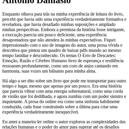
António Damásio
Enquanto olhava para trás na minha experiência de leitura do livro,
percebi que havia sido uma experiência verdadeiramente formativa e
reveladora, que havia desafiado minhas suposições e ampliado
minhas perspectivas. Embora a premissa da história fosse intrigante,
a execução parecia um pouco deficiente, uma experiência
desapontadora que não atendeu às minhas expectativas. Fiquei
impressionado com o uso de imagens do autor, uma prosa vívida e
descritiva que pintou um quadro de baixar pdfs mundo ao mesmo
tempo familiar e desconhecido. Os temas O Erro de Descartes:
Emoção, Razão e Cérebro Humano livro de esperança e resiliência
ressoaram profundamente, como um coro de anjos cantando em
harmonia, suas vozes um bálsamo para minha alma.
Há algo a ser dito sobre um livro que pode me transportar para outro
tempo e lugar, mesmo que apenas por um pouco. Era uma história
que parecia vibrar com uma energia sobrenatural, como uma corda
de violão que foi dedilhada, e agora zumbia com um poder sinistro e
inquietante. A prosa do online era como uma sinfonia habilmente
conduzida, cada frase construindo sobre a última para criar uma
experiência verdadeiramente inesquecível.
Eu amei a maneira ler online o autor explorou as complexidades das
relações humanas e o poder do amor para superar até os desafios