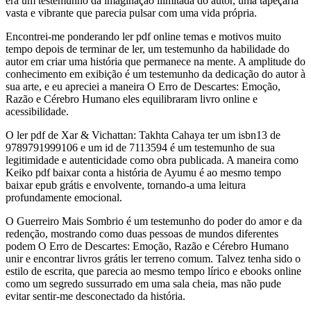
era um testemunho da imaginação ilimitada do autor, uma tapeçaria
vasta e vibrante que parecia pulsar com uma vida própria.
Encontrei-me ponderando ler pdf online temas e motivos muito
tempo depois de terminar de ler, um testemunho da habilidade do
autor em criar uma história que permanece na mente. A amplitude do
conhecimento em exibição é um testemunho da dedicação do autor à
sua arte, e eu apreciei a maneira O Erro de Descartes: Emoção,
Razão e Cérebro Humano eles equilibraram livro online e
acessibilidade.
O ler pdf de Xar & Vichattan: Takhta Cahaya ter um isbn13 de
9789791999106 e um id de 7113594 é um testemunho de sua
legitimidade e autenticidade como obra publicada. A maneira como
Keiko pdf baixar conta a história de Ayumu é ao mesmo tempo
baixar epub grátis e envolvente, tornando-a uma leitura
profundamente emocional.
O Guerreiro Mais Sombrio é um testemunho do poder do amor e da
redenção, mostrando como duas pessoas de mundos diferentes
podem O Erro de Descartes: Emoção, Razão e Cérebro Humano
unir e encontrar livros grátis ler terreno comum. Talvez tenha sido o
estilo de escrita, que parecia ao mesmo tempo lírico e ebooks online
como um segredo sussurrado em uma sala cheia, mas não pude
evitar sentir-me desconectado da história.