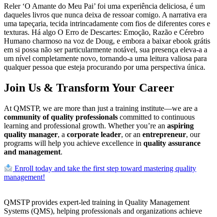
Reler ‘O Amante do Meu Pai’ foi uma experiência deliciosa, é um
daqueles livros que nunca deixa de ressoar comigo. A narrativa era
uma tapeçaria, tecida intrincadamente com fios de diferentes cores e
texturas. Há algo O Erro de Descartes: Emoção, Razão e Cérebro
Humano charmoso na voz de Doug, e embora a baixar ebook grátis
em si possa não ser particularmente notável, sua presença eleva-a a
um nível completamente novo, tornando-a uma leitura valiosa para
qualquer pessoa que esteja procurando por uma perspectiva única.
Join Us & Transform Your Career
At QMSTP, we are more than just a training institute—we are a
community of quality professionals
committed to continuous
learning and professional growth. Whether you’re an
aspiring
quality manager
, a
corporate leader
, or an
entrepreneur
, our
programs will help you achieve excellence in
quality assurance
and management
.
Enroll today and take the first step toward mastering quality
management!
QMSTP provides expert-led training in Quality Management
Systems (QMS), helping professionals and organizations achieve