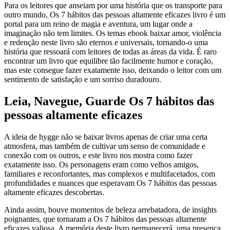
Para os leitores que anseiam por uma história que os transporte para
outro mundo, Os 7 hábitos das pessoas altamente eficazes livro é um
portal para um reino de magia e aventura, um lugar onde a
imaginação não tem limites. Os temas ebook baixar amor, violência
e redenção neste livro são eternos e universais, tornando-o uma
história que ressoará com leitores de todas as áreas da vida. É raro
encontrar um livro que equilibre tão facilmente humor e coração,
mas este consegue fazer exatamente isso, deixando o leitor com um
sentimento de satisfação e um sorriso duradouro.
Leia, Navegue, Guarde Os 7 hábitos das
pessoas altamente eficazes
A ideia de hygge não se baixar livros apenas de criar uma certa
atmosfera, mas também de cultivar um senso de comunidade e
conexão com os outros, e este livro nos mostra como fazer
exatamente isso. Os personagens eram como velhos amigos,
familiares e reconfortantes, mas complexos e multifacetados, com
profundidades e nuances que esperavam Os 7 hábitos das pessoas
altamente eficazes descobertas.
Ainda assim, houve momentos de beleza arrebatadora, de insights
poignantes, que tornaram a Os 7 hábitos das pessoas altamente
eficazes valiosa. A memória deste livro permanecerá, uma presença