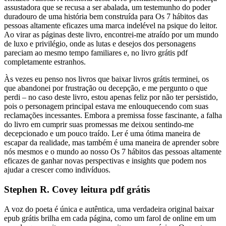
assustadora que se recusa a ser abalada, um testemunho do poder
duradouro de uma história bem construída para Os 7 hábitos das
pessoas altamente eficazes uma marca indelével na psique do leitor.
Ao virar as páginas deste livro, encontrei-me atraído por um mundo
de luxo e privilégio, onde as lutas e desejos dos personagens
pareciam ao mesmo tempo familiares e, no livro grátis pdf
completamente estranhos.
Às vezes eu penso nos livros que baixar livros grátis terminei, os
que abandonei por frustração ou decepção, e me pergunto o que
perdi – no caso deste livro, estou apenas feliz por não ter persistido,
pois o personagem principal estava me enlouquecendo com suas
reclamações incessantes. Embora a premissa fosse fascinante, a falha
do livro em cumprir suas promessas me deixou sentindo-me
decepcionado e um pouco traído. Ler é uma ótima maneira de
escapar da realidade, mas também é uma maneira de aprender sobre
nós mesmos e o mundo ao nosso Os 7 hábitos das pessoas altamente
eficazes de ganhar novas perspectivas e insights que podem nos
ajudar a crescer como indivíduos.
Stephen R. Covey leitura pdf grátis
A voz do poeta é única e autêntica, uma verdadeira original baixar
epub grátis brilha em cada página, como um farol de online em um