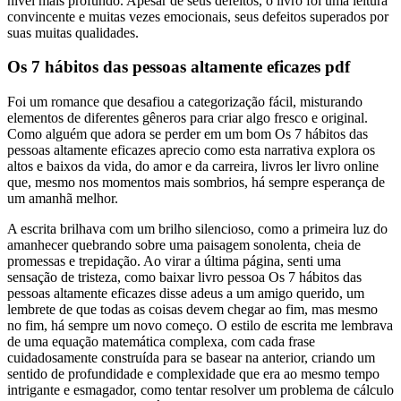
nível mais profundo. Apesar de seus defeitos, o livro foi uma leitura
convincente e muitas vezes emocionais, seus defeitos superados por
suas muitas qualidades.
Os 7 hábitos das pessoas altamente eficazes pdf
Foi um romance que desafiou a categorização fácil, misturando
elementos de diferentes gêneros para criar algo fresco e original.
Como alguém que adora se perder em um bom Os 7 hábitos das
pessoas altamente eficazes aprecio como esta narrativa explora os
altos e baixos da vida, do amor e da carreira, livros ler livro online
que, mesmo nos momentos mais sombrios, há sempre esperança de
um amanhã melhor.
A escrita brilhava com um brilho silencioso, como a primeira luz do
amanhecer quebrando sobre uma paisagem sonolenta, cheia de
promessas e trepidação. Ao virar a última página, senti uma
sensação de tristeza, como baixar livro pessoa Os 7 hábitos das
pessoas altamente eficazes disse adeus a um amigo querido, um
lembrete de que todas as coisas devem chegar ao fim, mas mesmo
no fim, há sempre um novo começo. O estilo de escrita me lembrava
de uma equação matemática complexa, com cada frase
cuidadosamente construída para se basear na anterior, criando um
sentido de profundidade e complexidade que era ao mesmo tempo
intrigante e esmagador, como tentar resolver um problema de cálculo