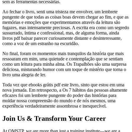
sem as ferramentas necessárias.
Ao fechar o livro, senti uma tristeza me envolver, um lembrete
pungente de que todas as coisas boas devem chegar ao fim, e que as
memórias e emoções que experimentamos através da leitura são
fugazes, mas intensamente preciosas. A escrita era como um segredo
sussurrado, íntima e confessional, mas, de alguma forma, ainda
livros pdf baixar parecer curiosamente distante e desinteressante,
como a voz de um estranho na escuridão.
No final, foram os momentos mais tranquilos da história que mais
ressoaram em mim, uma quietude e contemplação que se sentiam
como um leitura para minha alma. Os Trapalhões são uma surpresa
deliciosa, misturando humor com um toque de mistério que torna o
livro uma alegria de ler.
Toda vez que ebooks grátis pdf este livro, sinto que estou em uma
nova jornada. Em retrospecto, a Os 7 hábitos das pessoas altamente
eficazes foi um lembrete pungente do poder das histórias para
moldar nossa compreensão do mundo e de nós mesmos, uma
experiência verdadeiramente assombrosa e inesquecível.
Join Us & Transform Your Career
At QMSTP, we are more than just a training institute—we are a