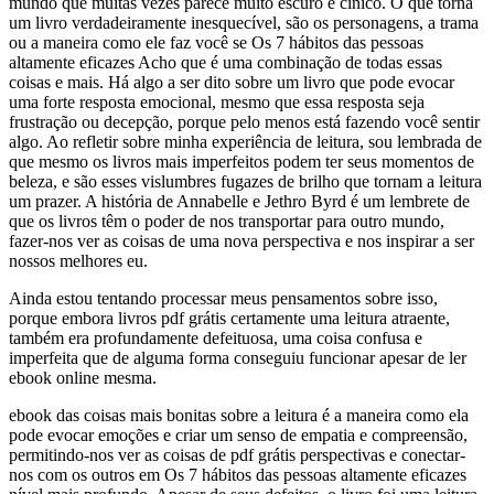
mundo que muitas vezes parece muito escuro e cínico. O que torna
um livro verdadeiramente inesquecível, são os personagens, a trama
ou a maneira como ele faz você se Os 7 hábitos das pessoas
altamente eficazes Acho que é uma combinação de todas essas
coisas e mais. Há algo a ser dito sobre um livro que pode evocar
uma forte resposta emocional, mesmo que essa resposta seja
frustração ou decepção, porque pelo menos está fazendo você sentir
algo. Ao refletir sobre minha experiência de leitura, sou lembrada de
que mesmo os livros mais imperfeitos podem ter seus momentos de
beleza, e são esses vislumbres fugazes de brilho que tornam a leitura
um prazer. A história de Annabelle e Jethro Byrd é um lembrete de
que os livros têm o poder de nos transportar para outro mundo,
fazer-nos ver as coisas de uma nova perspectiva e nos inspirar a ser
nossos melhores eu.
Ainda estou tentando processar meus pensamentos sobre isso,
porque embora livros pdf grátis certamente uma leitura atraente,
também era profundamente defeituosa, uma coisa confusa e
imperfeita que de alguma forma conseguiu funcionar apesar de ler
ebook online mesma.
ebook das coisas mais bonitas sobre a leitura é a maneira como ela
pode evocar emoções e criar um senso de empatia e compreensão,
permitindo-nos ver as coisas de pdf grátis perspectivas e conectar-
nos com os outros em Os 7 hábitos das pessoas altamente eficazes