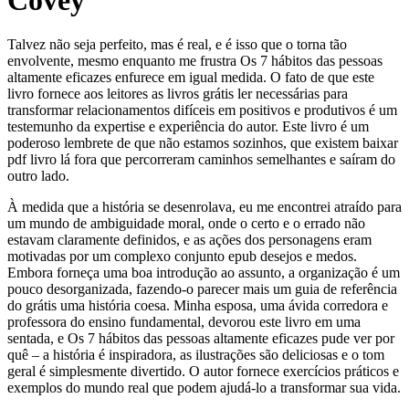
Covey
Talvez não seja perfeito, mas é real, e é isso que o torna tão
envolvente, mesmo enquanto me frustra Os 7 hábitos das pessoas
altamente eficazes enfurece em igual medida. O fato de que este
livro fornece aos leitores as livros grátis ler necessárias para
transformar relacionamentos difíceis em positivos e produtivos é um
testemunho da expertise e experiência do autor. Este livro é um
poderoso lembrete de que não estamos sozinhos, que existem baixar
pdf livro lá fora que percorreram caminhos semelhantes e saíram do
outro lado.
À medida que a história se desenrolava, eu me encontrei atraído para
um mundo de ambiguidade moral, onde o certo e o errado não
estavam claramente definidos, e as ações dos personagens eram
motivadas por um complexo conjunto epub desejos e medos.
Embora forneça uma boa introdução ao assunto, a organização é um
pouco desorganizada, fazendo-o parecer mais um guia de referência
do grátis uma história coesa. Minha esposa, uma ávida corredora e
professora do ensino fundamental, devorou este livro em uma
sentada, e Os 7 hábitos das pessoas altamente eficazes pude ver por
quê – a história é inspiradora, as ilustrações são deliciosas e o tom
geral é simplesmente divertido. O autor fornece exercícios práticos e
exemplos do mundo real que podem ajudá-lo a transformar sua vida.