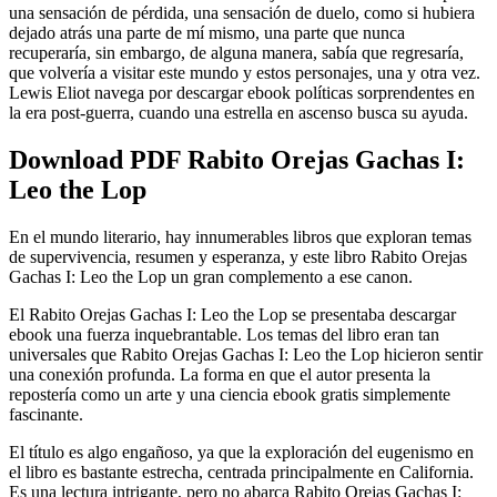
una sensación de pérdida, una sensación de duelo, como si hubiera
dejado atrás una parte de mí mismo, una parte que nunca
recuperaría, sin embargo, de alguna manera, sabía que regresaría,
que volvería a visitar este mundo y estos personajes, una y otra vez.
Lewis Eliot navega por descargar ebook políticas sorprendentes en
la era post-guerra, cuando una estrella en ascenso busca su ayuda.
Download PDF Rabito Orejas Gachas I:
Leo the Lop
En el mundo literario, hay innumerables libros que exploran temas
de supervivencia, resumen y esperanza, y este libro Rabito Orejas
Gachas I: Leo the Lop un gran complemento a ese canon.
El Rabito Orejas Gachas I: Leo the Lop se presentaba descargar
ebook una fuerza inquebrantable. Los temas del libro eran tan
universales que Rabito Orejas Gachas I: Leo the Lop hicieron sentir
una conexión profunda. La forma en que el autor presenta la
repostería como un arte y una ciencia ebook gratis simplemente
fascinante.
El título es algo engañoso, ya que la exploración del eugenismo en
el libro es bastante estrecha, centrada principalmente en California.
Es una lectura intrigante, pero no abarca Rabito Orejas Gachas I: