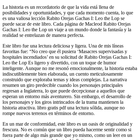
La historia es un recordatorio de que la vida está llena de
posibilidades y oportunidades, y que cada momento cuenta, lo que
es una valiosa lección Rabito Orejas Gachas I: Leo the Lop se
puede sacar de este libro. Cada página de Macleod Rabito Orejas
Gachas I: Leo the Lop un viaje a un mundo donde la fantasía y la
realidad se entrelazan de manera perfecta.
Este libro fue una lectura deliciosa y ligera. Una de mis líneas
favoritas fue: “No creo que él pusiera ‘Masacres supervisadas y
hospitales incendiados’ en su solicitud de Rabito Orejas Gachas I:
Leo the Lop Es ligero y divertido, con un toque de humor
inteligente. Aunque no me resonó emocionalmente, la historia estaba
indiscutiblemente bien elaborada, un cuento meticulosamente
construido que exploraba temas y ideas complejas. La narrativa
resumen un giro predecible cuando los personajes principales
regresan a Inglaterra, lo que puede decepcionar a aquellos que
esperan un entorno más aventurero. Sin embargo, el desarrollo de
los personajes y los giros intrincados de la trama mantienen la
historia atractiva. libro gratis pdf una lectura sólida, aunque no
rompe nuevos terrenos en términos de entorno.
En un mar de conformidad, este libro es un oasis de originalidad y
frescura. No es común que un libro pueda hacerme sentir como si
fuera parte de algo más grande que yo mismo, como un leer en un