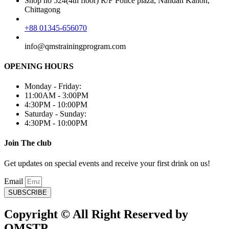
Shop no 524(4th floor) R/F Police plaza, Nandan Kanon,
Chittagong
+88 01345-656070
info@qmstrainingprogram.com
OPENING HOURS
Monday - Friday:
11:00AM - 3:00PM
4:30PM - 10:00PM
Saturday - Sunday:
4:30PM - 10:00PM
Join The club
Get updates on special events and receive your first drink on us!
Email
SUBSCRIBE
Copyright © All Right Reserved by
QMSTP