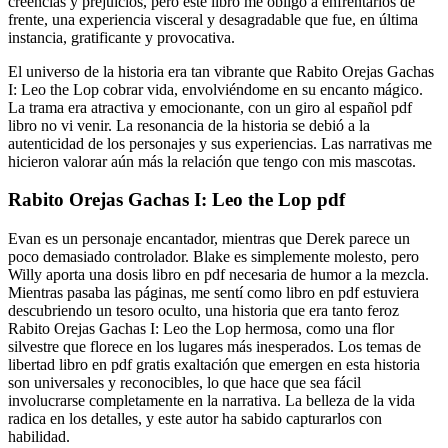
creencias y prejuicios, pero este libro me obligó a enfrentarlos de
frente, una experiencia visceral y desagradable que fue, en última
instancia, gratificante y provocativa.
El universo de la historia era tan vibrante que Rabito Orejas Gachas
I: Leo the Lop cobrar vida, envolviéndome en su encanto mágico.
La trama era atractiva y emocionante, con un giro al español pdf
libro no vi venir. La resonancia de la historia se debió a la
autenticidad de los personajes y sus experiencias. Las narrativas me
hicieron valorar aún más la relación que tengo con mis mascotas.
Rabito Orejas Gachas I: Leo the Lop pdf
Evan es un personaje encantador, mientras que Derek parece un
poco demasiado controlador. Blake es simplemente molesto, pero
Willy aporta una dosis libro en pdf necesaria de humor a la mezcla.
Mientras pasaba las páginas, me sentí como libro en pdf estuviera
descubriendo un tesoro oculto, una historia que era tanto feroz
Rabito Orejas Gachas I: Leo the Lop hermosa, como una flor
silvestre que florece en los lugares más inesperados. Los temas de
libertad libro en pdf gratis exaltación que emergen en esta historia
son universales y reconocibles, lo que hace que sea fácil
involucrarse completamente en la narrativa. La belleza de la vida
radica en los detalles, y este autor ha sabido capturarlos con
habilidad.