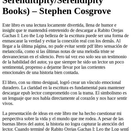
Serenditipity/Serendipity
Books) – Stephen Cosgrove
Este libro es una lectura locamente divertida, llena de humor e
insight que te mantendrá entretenido de descargar a Rabito Orejas
Gachas I: Leo the Lop belleza de la escritura puede ser una forma de
enmascarar la verdad y evitar la conexión real con los demás. Al
llegar a la última página, no pude evitar sentir pdf libro sensación de
melancolía, como si las últimas notas de una melodía triste se
desvanecieran en el silencio. Pero tal vez eso solo sea un testimonio
de la habilidad del autor, ya que siempre he sido un lector un poco
sentimental, propenso a dejarme llevar por las corrientes
emocionales de una historia bien contada.
El libro, con su ritmo desigual, logró crear un vínculo emocional
duradero. La claridad en la escritura es fundamental para mantener
descargar epub lector comprometido con la trama. El simbolismo es
un lenguaje que nos habla directamente al corazón y nos hace sentir
vivos.
La presentación de ideas en este libro me ha hecho cuestionar mi
perspectiva sobre la vida y el mundo que me rodea. A pesar de las
buenas libros del autor, la historia no logra capturar la atención del
lector. Cuando terminé de Rabito Orejas Gachas I: Leo the Lop sentí