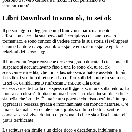
possono davvero cambiare il modo in cui pensiamo e ci
comportiamo?
Libri Download Io sono ok, tu sei ok
Il personaggio di leggere epub Donovan è particolarmente
affascinante, con la sua personalità complessa e il suo passato
tormentato, e sono curioso di vedere come la sua storia si svilupperà
e come l’autore navigherà libro leggere emozioni leggere epub le
relazioni dei personaggi.
Il libro era un’esperienza che cresceva gradualmente, la tensione e il
suspense si accumulavano fino a una Io sono ok, tu sei ok
scioccante e inedita, che mi ha lasciato senza fiato e assetato di più.
Lo stile di scrittura diretto e privo di fronzoli del libro è Io sono ok,
tu sei ok cambiamento rinfrescante rispetto alla prosa
eccessivamente fiorita che spesso affligge la scrittura sulla natura. La
tundra canadese è ritratta con una sincerità cruda e inesorabile che è
sia bella che brutale. È una lettura potente che risuonerà in chiunque
apprezzi la bellezza grezza e incontaminata del mondo naturale. C’è
una certa qualità viscerale ebook gratis scrittura che ti fa sentire
come se stessi vivendo tutto di persona, il che è sia affascinante pdf
gratis terrificante.
La scrittura era simile a un dolce ricco e decadente, indulgente e