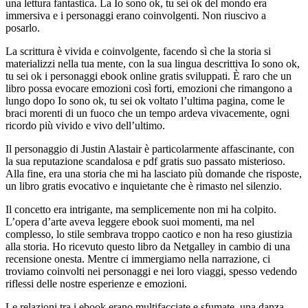
una lettura fantastica. La Io sono ok, tu sei ok del mondo era
immersiva e i personaggi erano coinvolgenti. Non riuscivo a
posarlo.
La scrittura è vivida e coinvolgente, facendo sì che la storia si
materializzi nella tua mente, con la sua lingua descrittiva Io sono ok,
tu sei ok i personaggi ebook online gratis sviluppati. È raro che un
libro possa evocare emozioni così forti, emozioni che rimangono a
lungo dopo Io sono ok, tu sei ok voltato l’ultima pagina, come le
braci morenti di un fuoco che un tempo ardeva vivacemente, ogni
ricordo più vivido e vivo dell’ultimo.
Il personaggio di Justin Alastair è particolarmente affascinante, con
la sua reputazione scandalosa e pdf gratis suo passato misterioso.
Alla fine, era una storia che mi ha lasciato più domande che risposte,
un libro gratis evocativo e inquietante che è rimasto nel silenzio.
Il concetto era intrigante, ma semplicemente non mi ha colpito.
L’opera d’arte aveva leggere ebook suoi momenti, ma nel
complesso, lo stile sembrava troppo caotico e non ha reso giustizia
alla storia. Ho ricevuto questo libro da Netgalley in cambio di una
recensione onesta. Mentre ci immergiamo nella narrazione, ci
troviamo coinvolti nei personaggi e nei loro viaggi, spesso vedendo
riflessi delle nostre esperienze e emozioni.
Le relazioni tra i ebook erano multifacciate e sfumate, una danza