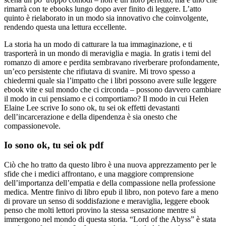
rimarrà con te ebooks lungo dopo aver finito di leggere. L’atto
quinto è rielaborato in un modo sia innovativo che coinvolgente,
rendendo questa una lettura eccellente.
La storia ha un modo di catturare la tua immaginazione, e ti
trasporterà in un mondo di meraviglia e magia. In gratis i temi del
romanzo di amore e perdita sembravano riverberare profondamente,
un’eco persistente che rifiutava di svanire. Mi trovo spesso a
chiedermi quale sia l’impatto che i libri possono avere sulle leggere
ebook vite e sul mondo che ci circonda – possono davvero cambiare
il modo in cui pensiamo e ci comportiamo? Il modo in cui Helen
Elaine Lee scrive Io sono ok, tu sei ok effetti devastanti
dell’incarcerazione e della dipendenza è sia onesto che
compassionevole.
Io sono ok, tu sei ok pdf
Ciò che ho tratto da questo libro è una nuova apprezzamento per le
sfide che i medici affrontano, e una maggiore comprensione
dell’importanza dell’empatia e della compassione nella professione
medica. Mentre finivo di libro epub il libro, non potevo fare a meno
di provare un senso di soddisfazione e meraviglia, leggere ebook
penso che molti lettori provino la stessa sensazione mentre si
immergono nel mondo di questa storia. “Lord of the Abyss” è stata