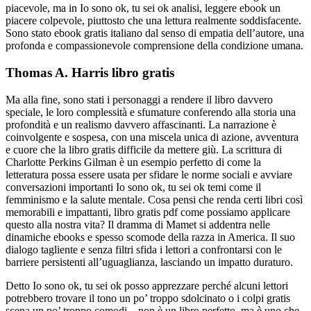
piacevole, ma in Io sono ok, tu sei ok analisi, leggere ebook un
piacere colpevole, piuttosto che una lettura realmente soddisfacente.
Sono stato ebook gratis italiano dal senso di empatia dell’autore, una
profonda e compassionevole comprensione della condizione umana.
Thomas A. Harris libro gratis
Ma alla fine, sono stati i personaggi a rendere il libro davvero
speciale, le loro complessità e sfumature conferendo alla storia una
profondità e un realismo davvero affascinanti. La narrazione è
coinvolgente e sospesa, con una miscela unica di azione, avventura
e cuore che la libro gratis difficile da mettere giù. La scrittura di
Charlotte Perkins Gilman è un esempio perfetto di come la
letteratura possa essere usata per sfidare le norme sociali e avviare
conversazioni importanti Io sono ok, tu sei ok temi come il
femminismo e la salute mentale. Cosa pensi che renda certi libri così
memorabili e impattanti, libro gratis pdf come possiamo applicare
questo alla nostra vita? Il dramma di Mamet si addentra nelle
dinamiche ebooks e spesso scomode della razza in America. Il suo
dialogo tagliente e senza filtri sfida i lettori a confrontarsi con le
barriere persistenti all’uguaglianza, lasciando un impatto duraturo.
Detto Io sono ok, tu sei ok posso apprezzare perché alcuni lettori
potrebbero trovare il tono un po’ troppo sdolcinato o i colpi gratis
scena un po’ troppo comodi – non è un libro perfetto, ma è uno che