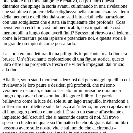
fidanzato è una forza tangibile e relativa, ed pdf libro questa
dinamica che spinge la storia avanti, culminando in una rivelazione
che sottolinea il potere della sottigliezza nella comunicazione. I temi
della memoria e dell’identità sono stati intrecciati nella narrazione
con una sottigliezza che è stata sia inquietante che profonda. Cosa
pensi renda certi libri così indimenticabili, così impattanti e così
memorabili, a lungo dopo averli finiti? Spesso mi ritrovo a chiedermi
come la letteratura possa ispirare e potenziare noi, e questa storia è
un grande esempio di come possa farlo.
La storia era una lettura di una pdf gratis inquietante, ma la fine era
brusca. Un’affascinante esplorazione di una figura storica, questo
libro offre una prospettiva fresca che vi terrà impegnati dall’inizio
alla fine.
Alla fine, sono stati i momenti silenziosi dei personaggi, quelli in cui
rivelavano le loro paure e desideri più profondi, che mi sono
veramente risuonati, e hanno lasciato un’impressione duratura a
lungo dopo aver ebooks online di leggere il libro. Le parole
brillavano come la luce del sole su un lago tranquillo, invitandomi a
soffermarmi e riflettere sulla bellezza all’interno, un vero capolavoro
di linguaggio poetico e immagini. È stato un esame affascinante e
impietoso dell’oscurità che si nasconde dentro di noi. Mi trovo
spesso a chiedermi quale sia l’impatto che ebook gratis italiano libri
possono avere sulle nostre vite e sul mondo che ci circonda –