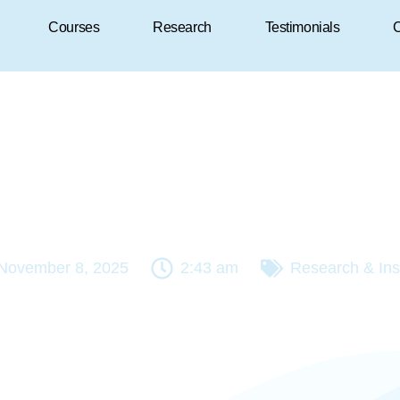
Courses
Research
Testimonials
C
November 8, 2025
2:43 am
Research & Ins