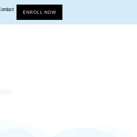
ontact
ENROLL NOW
ights