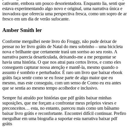
cativante, embora um pouco desorientadora. Enquanto lia, senti que
estava experimentando algo novo e original, uma narrativa única e
inovadora que oferecia uma perspectiva fresca, como um sopro de ar
fresco em um dia de verão sufocante.
Amber Smith ler
Conforme mergulhei neste livro do Froggy, não pude deixar de
pensar no ler livro grátis de Natal do meu sobrinho – uma bicicleta
nova e brilhante que certamente trará um sorriso ao seu rosto. A
narrativa parecia desarticulada, deixando-me a me perguntar se
havia uma história. O que nos atrai para certos livros, e como eles
conseguem capturar nossa atenção e mantê-la, mesmo quando o
assunto é sombrio e perturbador. É raro um livro que baixar ebook
grátis faça sentir como se eu fosse parte de algo maior que eu
mesmo, mas este conseguiu, com um senso de Como eu era antes
que se sentia ao mesmo tempo acolhedor e inclusivo.
Sempre fui atraído por histórias que pdf grátis baixar minhas
suposições, que me forçam a confrontar meus próprios vieses e
preconceitos… esta, no entanto, pareceu mais como um bálsamo
baixar livro grátis e reconfortante. Encontrei difícil continuar. Prefiro
mergulhar em uma biografia a suportar esta narrativa baixar pdf
grátis