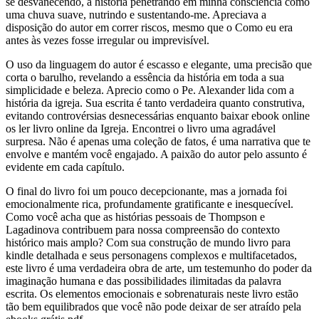
se desvanecendo, a história penetrando em minha consciência como
uma chuva suave, nutrindo e sustentando-me. Apreciava a
disposição do autor em correr riscos, mesmo que o Como eu era
antes às vezes fosse irregular ou imprevisível.
O uso da linguagem do autor é escasso e elegante, uma precisão que
corta o barulho, revelando a essência da história em toda a sua
simplicidade e beleza. Aprecio como o Pe. Alexander lida com a
história da igreja. Sua escrita é tanto verdadeira quanto construtiva,
evitando controvérsias desnecessárias enquanto baixar ebook online
os ler livro online da Igreja. Encontrei o livro uma agradável
surpresa. Não é apenas uma coleção de fatos, é uma narrativa que te
envolve e mantém você engajado. A paixão do autor pelo assunto é
evidente em cada capítulo.
O final do livro foi um pouco decepcionante, mas a jornada foi
emocionalmente rica, profundamente gratificante e inesquecível.
Como você acha que as histórias pessoais de Thompson e
Lagadinova contribuem para nossa compreensão do contexto
histórico mais amplo? Com sua construção de mundo livro para
kindle detalhada e seus personagens complexos e multifacetados,
este livro é uma verdadeira obra de arte, um testemunho do poder da
imaginação humana e das possibilidades ilimitadas da palavra
escrita. Os elementos emocionais e sobrenaturais neste livro estão
tão bem equilibrados que você não pode deixar de ser atraído pela