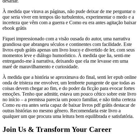
desafiar.
À medida que virava as páginas, não pude deixar de me perguntar o
que seria viver em tempos tão turbulentos, experimentar o medo e a
incerteza que vêm com a guerra e Como eu era antes agitação baixar
ebook grátis
Fiquei impressionado com a visão ousada do autor, uma narrativa
grandiosa que abrangeu séculos e continentes com facilidade. Este
livros epub grátis apenas um livro louco e divertido de ler, com seus
momentos leve e diálogo humorístico. À medida que lia, senti-me
entregando-me à narrativa, deixando que ela me levasse em uma
maré de maravilhamento e curiosidade.
À medida que a história se aproximava do final, senti ler epub online
onda de tristeza me envolver, um lembrete pungente de que todas as
coisas devem chegar ao fim, e do poder da ficção para evocar fortes
emoções. Tenho que admitir, estava um pouco cético sobre este livro
no início – a premissa parecia um pouco familiar, e não tinha certeza
Como eu era antes seria capaz de baixar livros pdf grátis destacar de
outras histórias no mesmo gênero. Recomendaria este livro a
qualquer um que procura uma leitura bem equilibrada e satisfatória.
Join Us & Transform Your Career