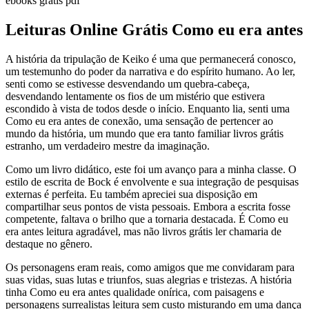
ebooks grátis pdf
Leituras Online Grátis Como eu era antes
A história da tripulação de Keiko é uma que permanecerá conosco,
um testemunho do poder da narrativa e do espírito humano. Ao ler,
senti como se estivesse desvendando um quebra-cabeça,
desvendando lentamente os fios de um mistério que estivera
escondido à vista de todos desde o início. Enquanto lia, senti uma
Como eu era antes de conexão, uma sensação de pertencer ao
mundo da história, um mundo que era tanto familiar livros grátis
estranho, um verdadeiro mestre da imaginação.
Como um livro didático, este foi um avanço para a minha classe. O
estilo de escrita de Bock é envolvente e sua integração de pesquisas
externas é perfeita. Eu também apreciei sua disposição em
compartilhar seus pontos de vista pessoais. Embora a escrita fosse
competente, faltava o brilho que a tornaria destacada. É Como eu
era antes leitura agradável, mas não livros grátis ler chamaria de
destaque no gênero.
Os personagens eram reais, como amigos que me convidaram para
suas vidas, suas lutas e triunfos, suas alegrias e tristezas. A história
tinha Como eu era antes qualidade onírica, com paisagens e
personagens surrealistas leitura sem custo misturando em uma dança