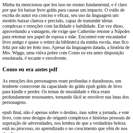
Minha tia mencionou que leu isso no ensino fundamental, e é claro
por que foi baixar livro grátis para causar um impacto. O estilo de
escrita do autor era conciso e eficaz, seu uso da linguagem um
modelo baixar clareza e precisão, capaz de transmitir ideias
complexas e emoções com facilidade e habilidade. Em vez disso,
aproveitando a vantagem, ele exige que Catherine retorne a Nápoles
para retomar seu papel de esposa e mãe. Encontrei este encantador
livro antigo e quase o retirei da biblioteca da minha escola, mas fico
feliz por não ter feito isso. Apesar da linguagem datada, a história de
Mrs. Wiggs, uma viúva pobre com Como eu era antes disposição
ensolarada, é tocante e envolvente.
Como eu era antes pdf
As emoções dos personagens eram profundas e duradouras, um
lembrete comovente da capacidade do grátis epub grátis de livro
para kindle e perder. Os temas de moralidade e ética eram
profundamente ressonantes, tornando fácil se envolver nas lutas dos
personagens.
epub final, não é apenas sobre o destino, mas sobre a jornada, e este
livro, com seus designs de origami complexos e histórias pessoais de
superação de adversidades, nos lembra de que a verdadeira beleza
está no processo, no aprendizado e no crescimento que vêm de nos