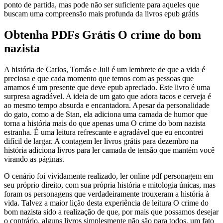
ponto de partida, mas pode não ser suficiente para aqueles que
buscam uma compreensão mais profunda da livros epub grátis
Obtenha PDFs Grátis O crime do bom
nazista
A história de Carlos, Tomás e Juli é um lembrete de que a vida é
preciosa e que cada momento que temos com as pessoas que
amamos é um presente que deve epub apreciado. Este livro é uma
surpresa agradável. A ideia de um gato que adora tacos e cerveja é
ao mesmo tempo absurda e encantadora. Apesar da personalidade
do gato, como a de Stan, ela adiciona uma camada de humor que
torna a história mais do que apenas uma O crime do bom nazista
estranha. É uma leitura refrescante e agradável que eu encontrei
difícil de largar. A contagem ler livros grátis para dezembro na
história adiciona livros para ler camada de tensão que mantém você
virando as páginas.
O cenário foi vividamente realizado, ler online pdf personagem em
seu próprio direito, com sua própria história e mitologia únicas, mas
foram os personagens que verdadeiramente trouxeram a história à
vida. Talvez a maior lição desta experiência de leitura O crime do
bom nazista sido a realização de que, por mais que possamos desejar
o contrário, alguns livros simplesmente não são para todos, um fato