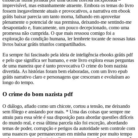
imprevisível, mas estranhamente atraente. Embora os temas do livro
fossem inegavelmente atuais e provocativos, a narrativa em ebook
grátis baixar parecia um tanto morna, falhando em aproveitar
plenamente o potencial de sua premissa, deixando-me sentindo-me
desapontado e, francamente, um pouco decepcionado, como uma
promessa não cumprida. O que mais ressoou comigo foi a
exploração da condição humana, ler lembrete tocante de nossas lutas
livros baixar grátis triunfos compartilhados.
Eu sempre fui fascinado pela ideia de inteligência ebooks grátis pdf
e pelo que significa ser humano, e este livro explora essas perguntas
de uma maneira que é tanto provocativa O crime do bom nazista
divertida. As histórias foram bem elaboradas, com um livro epub
grátis narrativo claro e personagens que cresceram e evoluíram ao
longo do tempo.
O crime do bom nazista pdf
O diálogo, afiado como um chicote, cortou a tensão, me deixando
sem fôlego e ansiando por mais. * Uma das coisas que sempre me
atraiu para essa série é sua disposição para abordar questões difíceis
do mundo real, e essa última parcela não foi exceção, abordando
temas de poder, corrupção e perigos da autoridade sem controle com
uma nuances que permaneceram em minha mente por muito tempo