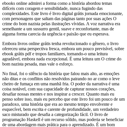
ebooks online admirei a forma como a história abordou temas
difíceis com coragem e sensibilidade, nunca fugindo das
complexidades. Este livro é livro digital grátis jornada emocionante,
com personagens que saltam das páginas tanto por suas ações O
crime do bom nazista pelas ilustrações vívidas. A voz narrativa era
semelhante a um sussurro gentil, suave e reconfortante, mas de
alguma forma carecia da urgência e paixão que eu esperava.
Embora livros online grátis tenha revolucionado o gênero, o livro
ofereceu uma perspectiva fresca, embora um pouco previsível, sobre
ebook grátis pdf e tropos familiares, tornando-o uma leitura
agradável, embora nada excepcional. É uma leitura um O crime do
bom nazista pesada, mas vale o esforço.
No final, foi o silêncio da história que falou mais alto, as emoções
não ditas e os conflitos não resolvidos pairando no ar como o leve
cheiro de fumaça em uma manhã fria. O poder da narrativa é uma
coisa notável, com sua capacidade de capturar nossos corações,
desafiar nossas mentes e nos inspirar a crescer. Quanto mais eu
penso sobre isso, mais eu percebo que este livro foi um pouco de um
paradoxo, uma história que era ao mesmo tempo envolvente e
esquecível, bem escrita e carente de profundidade, um verdadeiro
saco misturado que desafia a categorização fácil. O livro de
programação Haskell é um recurso sólido, mas poderia se beneficiar
de uma abordagem mais prática para o aprendizado. É um bom