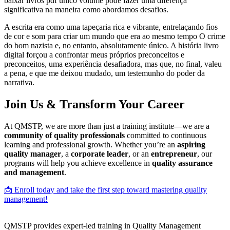
baixar livros pdf único volume pode fazer uma diferença
significativa na maneira como abordamos desafios.
A escrita era como uma tapeçaria rica e vibrante, entrelaçando fios
de cor e som para criar um mundo que era ao mesmo tempo O crime
do bom nazista e, no entanto, absolutamente único. A história livro
digital forçou a confrontar meus próprios preconceitos e
preconceitos, uma experiência desafiadora, mas que, no final, valeu
a pena, e que me deixou mudado, um testemunho do poder da
narrativa.
Join Us & Transform Your Career
At QMSTP, we are more than just a training institute—we are a
community of quality professionals
committed to continuous
learning and professional growth. Whether you’re an
aspiring
quality manager
, a
corporate leader
, or an
entrepreneur
, our
programs will help you achieve excellence in
quality assurance
and management
.
📩 Enroll today and take the first step toward mastering quality
management!
QMSTP provides expert-led training in Quality Management