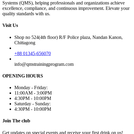
Systems (QMS), helping professionals and organizations achieve
excellence, compliance, and continuous improvement. Elevate your
quality standards with us.
Visit Us
Shop no 524(4th floor) R/F Police plaza, Nandan Kanon,
Chittagong
+88 01345-656070
info@qmstrainingprogram.com
OPENING HOURS
Monday - Friday:
11:00AM - 3:00PM
4:30PM - 10:00PM
Saturday - Sunday:
4:30PM - 10:00PM
Join The club
Get updates on special events and receive your first drink on us!