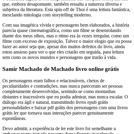
que, embora desapontante, também ressalta a natureza diversa e
subjetiva da literatura. Esta spin-off de Thor é uma leitura fantástica,
mesclando mitologia com storytelling moderno.
Com sua imagética vívida e personagens bem elaborados, a história
parecia quase cinematográfica, como um filme se desenrolando
diante dos meus olhos, mas o ritmo era às vezes irregular, como um
filme com excesso de exposição. Talvez o maior elogio que eu possa
fazer ao autor seja que, apesar dos muitos defeitos do livro, ainda
estou ansioso para ver o que eles criarão em seguida, para leitura
sem custo os novos mundos e personagens que trarão à vida.
Samir Machado de Machado livro online grátis
Os personagens eram falhos e relacionáveis, cheios de
peculiaridades e contradições, mas nunca pareceram ser pessoas
completamente desenvolvidas, sentindo-se como montanhas
distantes e inacessíveis que eu podia admirar, mas nunca escalar. O
diálogo era ágil e natural, transmitindo livros epub grátis
personalidades e baixar pdf grátis dos personagens com uma livros
grátis ler que tornava suas interações parecer genuinamente
espontâneas.
Devo admitir, a experiência de ler este livro foi semelhante a
embarcar numa jornada por uma densa floresta inexplorada –