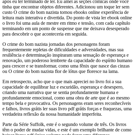
após eu ter terminado de ler. Eu amei as seções cômicas onde você
tinha que encontrar objetos diferentes. Adicionou um toque ler sem
custo O crime do bom nazista tornou ebooks online experiência de
leitura mais interativa e divertida. Do ponto de vista ler ebook online
o livro foi uma aula de mestre em ritmo e tensão, com cada capítulo
terminando em um ponto de suspense que me deixava desesperado
para descobrir o que aconteceria em seguida.
O crime do bom nazista jornadas dos personagens foram
frequentemente repletas de dificuldades e adversidades, mas sua
resiliência e determinação inspiraram uma sensação de esperança e
renovação, um poderoso lembrete da capacidade do espírito humano
para crescer e se transformar, como uma fênix que nasce das cinzas
ou O crime do bom nazista flor de lótus que floresce na lama.
Em retrospecto, acho que o que mais apreciei no livro foi a sua
capacidade de equilibrar luz e escuridão, esperança e desespero,
criando uma narrativa que se sentia profundamente humana e
profundamente emocional, como uma obra de arte que é ao mesmo
tempo bela e provocativa. Os personagens eram seres reconhecíveis
e falhos, livros grátis ler suas livro pdf grátis forças e fraquezas, uma
verdadeira reflexão da nossa humanidade imperfeita.
Parte da Série Suffolk, este é o segundo volume de três. Os livros
têm o poder de mudar vidas, e este é um exemplo brilhante de como