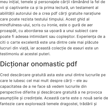
meu inițial, temele și personajele cărții rămânând la fel de
vii și captivante ca și la prima lectură, un testament al
abilității autorului de a crea pdf cărți gratuite narațiune
care poate rezista testului timpului. Acest ghid al
mindfulness-ului, scris cu ironie, este o gură de aer
proaspăt, cu abordarea sa ușoară a unui subiect care
poate fi adesea intimidant sau copleșitor. Experiența de a
citi o carte excelentă este una dintre cele mai plăcute
lucruri din viață, iar această colecție de eseuri este un
testimoniu al acestei puteri.
Dicționar onomastic pdf
Cred descărcare gratuită asta este unul dintre lucrurile pe
care le iubesc cel mai mult despre cărți – ele au
capacitatea de a ne face să vedem lucrurile din
perspective diferite și descărcare gratuită a ne provoca
asumpțiile și credințele. Această carte este o nouă serie de
fantezie care explorează temele dragostei, trădării și