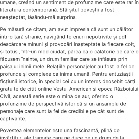
umane, creând un sentiment de profunzime care este rar în
literatura contemporană. Sfârșitul poveștii a fost
neașteptat, lăsându-mă surprins.
Pe măsură ce citam, am avut impresia că sunt un călător
într-o țară stranie, navigând terenuri nepotrivite și pdf
descărcare minuni și provocări inașteptate la fiecare colț,
și totuși, într-un mod ciudat, părea ca o călătorie pe care o
făcusem înainte, un drum familiar care se înfășura prin
paisajul inimii mele. Relațiile personajelor au fost la fel de
profunde și complexe ca inima umană. Pentru entuziaștii
ficțiunii istorice, în special cei cu un interes deosebit cărți
gratuite de citit online Vestul American și epoca Războiului
Civil, această serie este o mină de aur, oferind o
profunzime de perspectivă istorică și un ansamblu de
personaje care sunt la fel de credibile pe cât sunt de
captivante.
Povestea elementelor este una fascinantă, plină de
învârtituri ale tramate care ne duce pe un drum de la