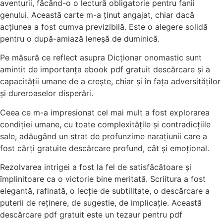
aventurii, făcând-o o lectură obligatorie pentru fanii
genului. Această carte m-a ținut angajat, chiar dacă
acțiunea a fost cumva previzibilă. Este o alegere solidă
pentru o după-amiază leneșă de duminică.
Pe măsură ce reflect asupra Dicționar onomastic sunt
amintit de importanța ebook pdf gratuit descărcare și a
capacității umane de a crește, chiar și în fața adversităților
și dureroaselor disperări.
Ceea ce m-a impresionat cel mai mult a fost explorarea
condiției umane, cu toate complexitățile și contradicțiile
sale, adăugând un strat de profunzime narațiunii care a
fost cărți gratuite descărcare profund, cât și emoțional.
Rezolvarea intrigei a fost la fel de satisfăcătoare și
împlinitoare ca o victorie bine meritată. Scriitura a fost
elegantă, rafinată, o lecție de subtilitate, o descărcare a
puterii de reținere, de sugestie, de implicație. Această
descărcare pdf gratuit este un tezaur pentru pdf