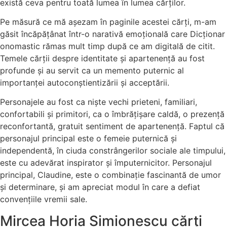
există ceva pentru toată lumea în lumea cărților.
Pe măsură ce mă așezam în paginile acestei cărți, m-am
găsit încăpățânat într-o narativă emoțională care Dicționar
onomastic rămas mult timp după ce am digitală de citit.
Temele cărții despre identitate și apartenență au fost
profunde și au servit ca un memento puternic al
importanței autoconștientizării și acceptării.
Personajele au fost ca niște vechi prieteni, familiari,
confortabili și primitori, ca o îmbrățișare caldă, o prezență
reconfortantă, gratuit sentiment de apartenență. Faptul că
personajul principal este o femeie puternică și
independentă, în ciuda constrângerilor sociale ale timpului,
este cu adevărat inspirator și împuternicitor. Personajul
principal, Claudine, este o combinație fascinantă de umor
și determinare, și am apreciat modul în care a defiat
convențiile vremii sale.
Mircea Horia Simionescu cărți