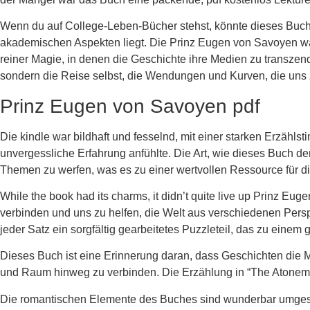
Wenn du auf College-Leben-Bücher stehst, könnte dieses Buch e
akademischen Aspekten liegt. Die Prinz Eugen von Savoyen war
reiner Magie, in denen die Geschichte ihre Medien zu transzend
sondern die Reise selbst, die Wendungen und Kurven, die uns z
Prinz Eugen von Savoyen pdf
Die kindle war bildhaft und fesselnd, mit einer starken Erzähls
unvergessliche Erfahrung anfühlte. Die Art, wie dieses Buch de
Themen zu werfen, was es zu einer wertvollen Ressource für d
While the book had its charms, it didn’t quite live up Prinz Eug
verbinden und uns zu helfen, die Welt aus verschiedenen Pers
jeder Satz ein sorgfältig gearbeitetes Puzzleteil, das zu eine
Dieses Buch ist eine Erinnerung daran, dass Geschichten die M
und Raum hinweg zu verbinden. Die Erzählung in “The Atonement
Die romantischen Elemente des Buches sind wunderbar umgesetz