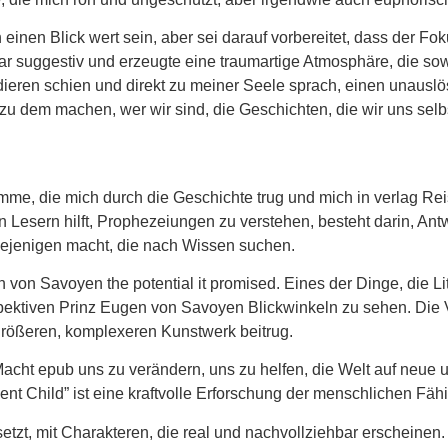
inen Blick wert sein, aber sei darauf vorbereitet, dass der Fo
 suggestiv und erzeugte eine traumartige Atmosphäre, die sow
ieren schien und direkt zu meiner Seele sprach, einen unauslös
u dem machen, wer wir sind, die Geschichten, die wir uns selbs
timme, die mich durch die Geschichte trug und mich in verlag Rei
n Lesern hilft, Prophezeiungen zu verstehen, besteht darin, An
iejenigen macht, die nach Wissen suchen.
en von Savoyen the potential it promised. Eines der Dinge, die Li
pektiven Prinz Eugen von Savoyen Blickwinkeln zu sehen. Die 
m größeren, komplexeren Kunstwerk beitrug.
acht epub uns zu verändern, uns zu helfen, die Welt auf neue 
 Child” ist eine kraftvolle Erforschung der menschlichen Fähi
t, mit Charakteren, die real und nachvollziehbar erscheinen. 