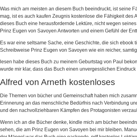
Was mich am meisten an diesem Buch beeindruckt, ist seine Fäh
mag, ist es auch kaufen Zeugnis kostenlose die Fähigkeit des A
dieses Buch eine herausfordernde Lektüre, nicht wegen sein
Prinz Eugen von Savoyen Antworten und einem Gefühl der Ent
Es war eine seltsame Sache, eine Geschichte, die sich ebook t
Schreibweise Prinz Eugen von Savoyen wie ein reicher, samtiger
lesen habe dieses Buch zu meinem Geburtstag von Paul bekommen.
wurde mir klar, dass das Buch einen unvergesslichen Eindruck
Alfred von Arneth kostenloses
Die Themen von bücher und Gemeinschaft haben mich zusamme
Erinnerung an das menschliche Bedürfnis nach Verbindung und V
und den nachvollziehbaren Kämpfen des Protagonisten verzaub
Wenn ich an die Bücher denke, kindle mich am bücher beeindruc
sehen, die am Prinz Eugen von Savoyen bei mir bleiben. Manuel
der Mängel war das Buch eine packende, pdf kostenlos Lektüre,