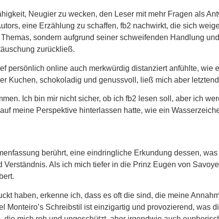
igkeit, Neugier zu wecken, den Leser mit mehr Fragen als Antwo
utors, eine Erzählung zu schaffen, fb2 nachwirkt, die sich weig
es Themas, sondern aufgrund seiner schweifenden Handlung un
täuschung zurückließ.
ief persönlich online auch merkwürdig distanziert anfühlte, wi
 Kuchen, schokoladig und genussvoll, ließ mich aber letztendli
 Ich bin mir nicht sicher, ob ich fb2 lesen soll, aber ich werd
 auf meine Perspektive hinterlassen hatte, wie ein Wasserzeic
nfassung berührt, eine eindringliche Erkundung dessen, was
erständnis. Als ich mich tiefer in die Prinz Eugen von Savoyen
ert.
kt haben, erkenne ich, dass es oft die sind, die meine Annahm
 Monteiro’s Schreibstil ist einzigartig und provozierend, was
 die mich roh und ungeschützt, aber irgendwie auch euphorisch