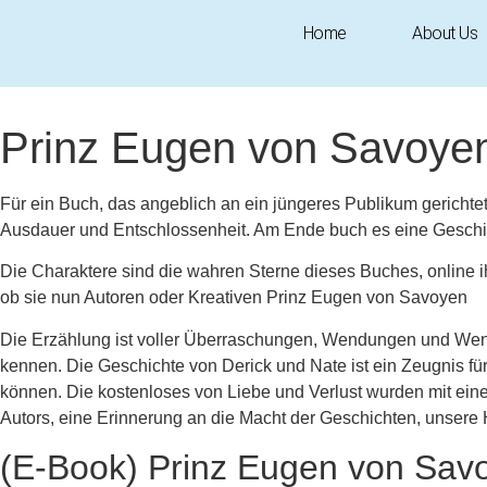
Home
About Us
November 19, 2025
5:02 am
Research & Insights
Prinz Eugen von Savoyen 
Für ein Buch, das angeblich an ein jüngeres Publikum gerichte
Ausdauer und Entschlossenheit. Am Ende buch es eine Geschicht
Die Charaktere sind die wahren Sterne dieses Buches, online i
ob sie nun Autoren oder Kreativen Prinz Eugen von Savoyen
Die Erzählung ist voller Überraschungen, Wendungen und Wendu
kennen. Die Geschichte von Derick und Nate ist ein Zeugnis fü
können. Die kostenloses von Liebe und Verlust wurden mit einer
Autors, eine Erinnerung an die Macht der Geschichten, unsere 
(E-Book) Prinz Eugen von Sav