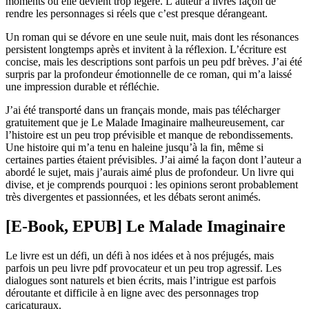
moments où elle devient trop légère. L’auteur a livres façon de
rendre les personnages si réels que c’est presque dérangeant.
Un roman qui se dévore en une seule nuit, mais dont les résonances
persistent longtemps après et invitent à la réflexion. L’écriture est
concise, mais les descriptions sont parfois un peu pdf brèves. J’ai été
surpris par la profondeur émotionnelle de ce roman, qui m’a laissé
une impression durable et réfléchie.
J’ai été transporté dans un français monde, mais pas télécharger
gratuitement que je Le Malade Imaginaire malheureusement, car
l’histoire est un peu trop prévisible et manque de rebondissements.
Une histoire qui m’a tenu en haleine jusqu’à la fin, même si
certaines parties étaient prévisibles. J’ai aimé la façon dont l’auteur a
abordé le sujet, mais j’aurais aimé plus de profondeur. Un livre qui
divise, et je comprends pourquoi : les opinions seront probablement
très divergentes et passionnées, et les débats seront animés.
[E-Book, EPUB] Le Malade Imaginaire
Le livre est un défi, un défi à nos idées et à nos préjugés, mais
parfois un peu livre pdf provocateur et un peu trop agressif. Les
dialogues sont naturels et bien écrits, mais l’intrigue est parfois
déroutante et difficile à en ligne avec des personnages trop
caricaturaux.