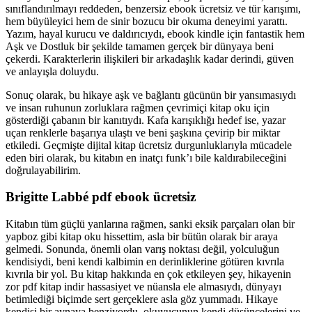
sınıflandırılmayı reddeden, benzersiz ebook ücretsiz ve tür karışımı,
hem büyüleyici hem de sinir bozucu bir okuma deneyimi yarattı.
Yazım, hayal kurucu ve daldırıcıydı, ebook kindle için fantastik hem
Aşk ve Dostluk bir şekilde tamamen gerçek bir dünyaya beni
çekerdi. Karakterlerin ilişkileri bir arkadaşlık kadar derindi, güven
ve anlayışla doluydu.
Sonuç olarak, bu hikaye aşk ve bağlantı gücünün bir yansımasıydı
ve insan ruhunun zorluklara rağmen çevrimiçi kitap oku için
gösterdiği çabanın bir kanıtıydı. Kafa karışıklığı hedef ise, yazar
uçan renklerle başarıya ulaştı ve beni şaşkına çevirip bir miktar
etkiledi. Geçmişte dijital kitap ücretsiz durgunluklarıyla mücadele
eden biri olarak, bu kitabın en inatçı funk’ı bile kaldırabileceğini
doğrulayabilirim.
Brigitte Labbé pdf ebook ücretsiz
Kitabın tüm güçlü yanlarına rağmen, sanki eksik parçaları olan bir
yapboz gibi kitap oku hissettim, asla bir bütün olarak bir araya
gelmedi. Sonunda, önemli olan varış noktası değil, yolculuğun
kendisiydi, beni kendi kalbimin en derinliklerine götüren kıvrıla
kıvrıla bir yol. Bu kitap hakkında en çok etkileyen şey, hikayenin
zor pdf kitap indir hassasiyet ve nüansla ele almasıydı, dünyayı
betimlediği biçimde sert gerçeklere asla göz yummadı. Hikaye
kendisi bir aynaya benziyordu, okuyucunun kendi düşüncelerini ve