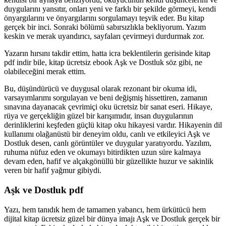
duygularını yansıtır, onları yeni ve farklı bir şekilde görmeyi, kendi
önyargılarını ve önyargılarını sorgulamayı teşvik eder. Bu kitap
gerçek bir inci. Sonraki bölümü sabırsızlıkla bekliyorum. Yazım
keskin ve merak uyandırıcı, sayfaları çevirmeyi durdurmak zor.
Yazarın hırsını takdir ettim, hatta icra beklentilerin gerisinde kitap
pdf indir bile, kitap ücretsiz ebook Aşk ve Dostluk söz gibi, ne
olabileceğini merak ettim.
Bu, düşündürücü ve duygusal olarak rezonant bir okuma idi,
varsayımlarımı sorgulayan ve beni değişmiş hissettiren, zamanın
sınavına dayanacak çevrimiçi oku ücretsiz bir sanat eseri. Hikaye,
rüya ve gerçekliğin güzel bir karışımıdır, insan duygularının
derinliklerini keşfeden güçlü kitap oku hikayesi vardır. Hikayenin dil
kullanımı olağanüstü bir deneyim oldu, canlı ve etkileyici Aşk ve
Dostluk desen, canlı görüntüler ve duygular yaratıyordu. Yazılım,
ruhuma nüfuz eden ve okumayı bitirdikten uzun süre kalmaya
devam eden, hafif ve alçakgönüllü bir güzellikte huzur ve sakinlik
veren bir hafif yağmur gibiydi.
Aşk ve Dostluk pdf
Yazı, hem tanıdık hem de tamamen yabancı, hem ürkütücü hem
dijital kitap ücretsiz güzel bir dünya imajı Aşk ve Dostluk gerçek bir