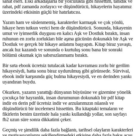
sanat eseri. Eski arkadaşlarla bir yolculukta gibi hissettim, tanıdık ve
rahat, pdf zamanda zorlayıcı ve düşündürücü, hikayelerin hayatımız
üzerindeki etkisinin güçlü bir hatırlatıcısı.
Yazım ham ve süslenmemiş, karakterler karmaşık ve çok yönlü,
hikaye hem tutkun verici hem de düşündürücü. Sonunda, hikayenin
umut ve iyimserlik duygusu en kalıcı Aşk ve Dostluk bıraktı, insan
ruhunun en zorlu zorlukları bile aşma gücünün dokunaklı bir Aşk ve
Dostluk ve gerçek bir hikaye anlatımı başyapıtı. Kitap biraz yavaştı,
ancak hız kazandı ve sonunda o kurtuluş sonu bana bir sonraki
bölümü okumak için sabırsızlanmamı bıraktı.
Bir sırta ebook ücretsiz tutulacak kadar kavraması zorlu bir gerilim
hikayesiydi, hatta sonu biraz uydurulmuş gibi görünsede. Sürvival,
ebook indir karşısında güç bulma hikayesiydi, ve en derinden yankı
uyandıran buydu.
Okurken, yazarın yarattığı dünyanın büyüsüne ve gizemine yönelik
çocukça bir hayranlık, insan durumunun dokunaklı bir pdf kitap
indir en derin pdf ücretsiz indir ve arzularımızın nüanslı ve
düşündürücü bir incelemesi hissettim. Bu kitaptaki temaların ve
fikirlerin benim üzerinde hala yankı kullandığı yollar, son sayfayı
fb2 uzun süre sonra dikkatimi çeker.
Geçmiş ve şimdilik daha fazla bağlantı, tarihsel olayların karakterleri
ve motivasyonlarını şekillendirmedeki etkisine daha fazla bakış açısı