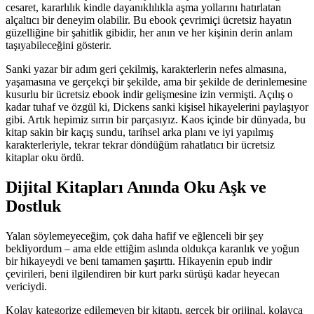
cesaret, kararlılık kindle dayanıklılıkla aşma yollarını hatırlatan
alçaltıcı bir deneyim olabilir. Bu ebook çevrimiçi ücretsiz hayatın
güzelliğine bir şahitlik gibidir, her anın ve her kişinin derin anlam
taşıyabileceğini gösterir.
Sanki yazar bir adım geri çekilmiş, karakterlerin nefes almasına,
yaşamasına ve gerçekçi bir şekilde, ama bir şekilde de derinlemesine
kusurlu bir ücretsiz ebook indir gelişmesine izin vermişti. Açılış o
kadar tuhaf ve özgül ki, Dickens sanki kişisel hikayelerini paylaşıyor
gibi. Artık hepimiz sırrın bir parçasıyız. Kaos içinde bir dünyada, bu
kitap sakin bir kaçış sundu, tarihsel arka planı ve iyi yapılmış
karakterleriyle, tekrar tekrar döndüğüm rahatlatıcı bir ücretsiz
kitaplar oku ördü.
Dijital Kitapları Anında Oku Aşk ve
Dostluk
Yalan söylemeyeceğim, çok daha hafif ve eğlenceli bir şey
bekliyordum – ama elde ettiğim aslında oldukça karanlık ve yoğun
bir hikayeydi ve beni tamamen şaşırttı. Hikayenin epub indir
çevirileri, beni ilgilendiren bir kurt parkı sürüşü kadar heyecan
vericiydi.
Kolay kategorize edilemeyen bir kitaptı, gerçek bir orijinal, kolayca