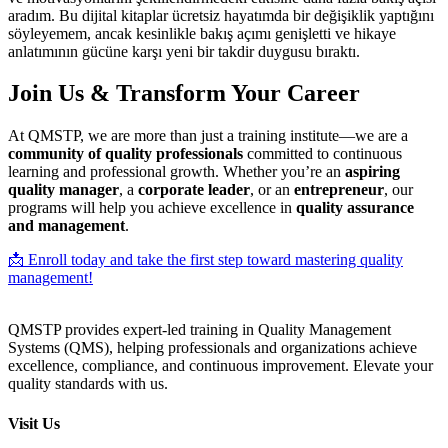
aradım. Bu dijital kitaplar ücretsiz hayatımda bir değişiklik yaptığını
söyleyemem, ancak kesinlikle bakış açımı genişletti ve hikaye
anlatımının gücüne karşı yeni bir takdir duygusu bıraktı.
Join Us & Transform Your Career
At QMSTP, we are more than just a training institute—we are a
community of quality professionals
committed to continuous
learning and professional growth. Whether you’re an
aspiring
quality manager
, a
corporate leader
, or an
entrepreneur
, our
programs will help you achieve excellence in
quality assurance
and management
.
📩 Enroll today and take the first step toward mastering quality
management!
QMSTP provides expert-led training in Quality Management
Systems (QMS), helping professionals and organizations achieve
excellence, compliance, and continuous improvement. Elevate your
quality standards with us.
Visit Us