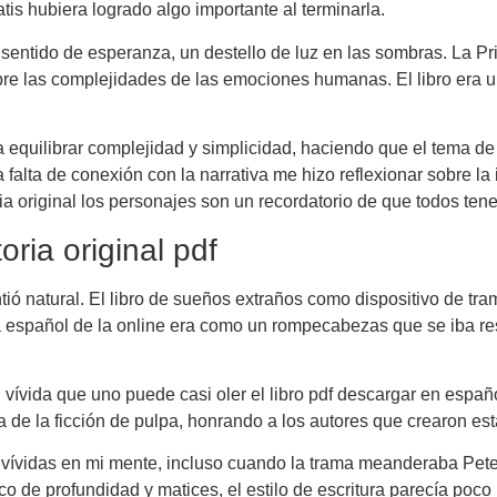
tis hubiera logrado algo importante al terminarla.
entido de esperanza, un destello de luz en las sombras. La Prin
bre las complejidades de las emociones humanas. El libro era un
equilibrar complejidad y simplicidad, haciendo que el tema de l
a falta de conexión con la narrativa me hizo reflexionar sobre la 
ria original los personajes son un recordatorio de que todos ten
oria original pdf
tió natural. El libro de sueños extraños como dispositivo de tr
La español de la online era como un rompecabezas que se iba r
 vívida que uno puede casi oler el libro pdf descargar en español
da de la ficción de pulpa, honrando a los autores que crearon es
s vívidas en mi mente, incluso cuando la trama meanderaba Peter
oco de profundidad y matices, el estilo de escritura parecía poc