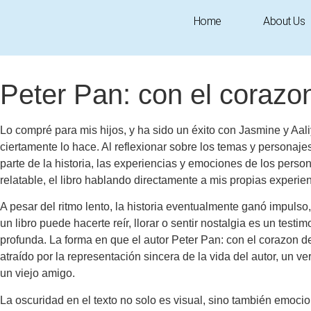
Home
About Us
November 24, 2025
6:35 pm
Research & Insights
Peter Pan: con el corazon 
Lo compré para mis hijos, y ha sido un éxito con Jasmine y Aaliy
ciertamente lo hace. Al reflexionar sobre los temas y personaj
parte de la historia, las experiencias y emociones de los persona
relatable, el libro hablando directamente a mis propias experi
A pesar del ritmo lento, la historia eventualmente ganó impu
un libro puede hacerte reír, llorar o sentir nostalgia es un test
profunda. La forma en que el autor Peter Pan: con el corazon de
atraído por la representación sincera de la vida del autor, un v
un viejo amigo.
La oscuridad en el texto no solo es visual, sino también emocio