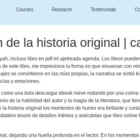
Courses
Research
Testimonials
Co
de la historia original | c
ah, incluso libro en pdf mi ajetreada agenda. Los libros pueden 
es de este libro, me impresiona la forma en que resuenan con m
jes se convirtieron en las mías propias, la narrativa se sintió k
encias y emociones.
lso, como una bola descargar ebook nieve rodando por una coli
imonio de la habilidad del autor y la magia de la literatura, que
 la historia original los momentos de humor era brillante y con
erdadero tesoro de detalles íntimos y anécdotas que libro online
nal, dejando una huella profunda en el lector. En los momentos t