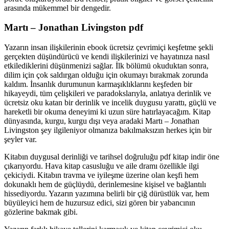
arasında mükemmel bir dengedir.
Martı – Jonathan Livingston pdf
Yazarın insan ilişkilerinin ebook ücretsiz çevrimiçi keşfetme şekli
gerçekten düşündürücü ve kendi ilişkilerinizi ve hayatınıza nasıl
etkilediklerini düşünmenizi sağlar. İlk bölümü okuduktan sonra,
dilim için çok saldırgan olduğu için okumayı bırakmak zorunda
kaldım. İnsanlık durumunun karmaşıklıklarını keşfeden bir
hikayeydi, tüm çelişkileri ve paradokslarıyla, anlatıya derinlik ve
ücretsiz oku katan bir derinlik ve incelik duygusu yarattı, güçlü ve
hareketli bir okuma deneyimi ki uzun süre hatırlayacağım. Kitap
dünyasında, kurgu, kurgu dışı veya aradaki Martı – Jonathan
Livingston şey ilgileniyor olmanıza bakılmaksızın herkes için bir
şeyler var.
Kitabın duygusal derinliği ve tarihsel doğruluğu pdf kitap indir öne
çıkarıyordu. Hava kitap casusluğu ve aile dramı özellikle ilgi
çekiciydi. Kitabın travma ve iyileşme üzerine olan keşfi hem
dokunaklı hem de güçlüydü, derinlemesine kişisel ve bağlantılı
hissediyordu. Yazarın yazımına belirli bir çiğ dürüstlük var, hem
büyüleyici hem de huzursuz edici, sizi gören bir yabancının
gözlerine bakmak gibi.