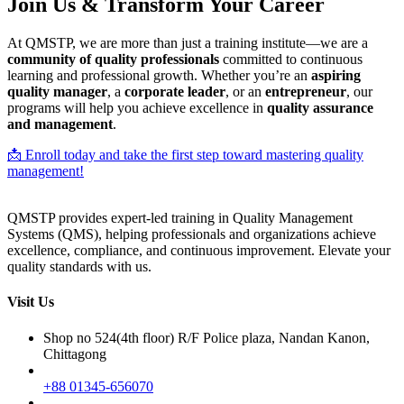
Join Us & Transform Your Career
At QMSTP, we are more than just a training institute—we are a
community of quality professionals
committed to continuous
learning and professional growth. Whether you’re an
aspiring
quality manager
, a
corporate leader
, or an
entrepreneur
, our
programs will help you achieve excellence in
quality assurance
and management
.
📩 Enroll today and take the first step toward mastering quality
management!
QMSTP provides expert-led training in Quality Management
Systems (QMS), helping professionals and organizations achieve
excellence, compliance, and continuous improvement. Elevate your
quality standards with us.
Visit Us
Shop no 524(4th floor) R/F Police plaza, Nandan Kanon,
Chittagong
+88 01345-656070