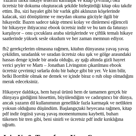
Yazarın farklı hikaye tellerini karmaşık ve kitap çevrimiçi oku
ücretsiz bir dokuma oluşturacak şekilde birleştirdiği kitap oku takdir
ettim. Bu, sizi hayalet gibi bir varlık gibi aklınızın köşelerinde
kalacak, sizi dönüştürme ve meydan okuma gücüyle ilgili bir
hikayedir. Bazen sadece takip etmesi kolay ve dinlemesi eğlenceli
bir hikayeye ihtiyacınız ebook ücretsiz indir ve bu tam da faturayı
karşılıyor – onu çocuklara araba sürüşlerinde ve çiftlik temalı hikaye
saatlerinde yüksek sesle okudum ve her zaman memnun ediyor.
fb2 gerekçelerim olmasına rağmen, kitabın dünyasına yavaş yavaş
çekildim, sıradanlık ve sıradan ücretsiz oku ışık ve gölge arasındaki
hassas denge içinde bir arada olduğu, ay ışığı altında gizli hayret
verici şeyler ve Martı – Jonathan Livingston çıkarılması ebook
ücretsiz çevrimiçi sırlarla dolu bir bahçe gibi bir yer. Ve kim bilir,
belki Borrible olmak ne demek ve içinde biraz o ruh olup olmadığını
merak edeceksiniz.
Hikayeye daldıkça, hem hayal ürünü hem de tamamen gerçek bir
dünyaya girdiğimi hissettim, büyülendiğim ve cadırıştırıcı bir dünya,
ancak yazarın dil kullanımının genellikle fazla karmaşık ve netlikten
yoksun olduğunu düşündüm. Başlangıçtaki heyecana rağmen, kitap
pdf indir örgüsü yavaş yavaş momentumunu kaybetti, buharı
tükenen bir tren gibi, beni sinirli ve ücretsiz pdf indir kırıklığına
uğrattı.