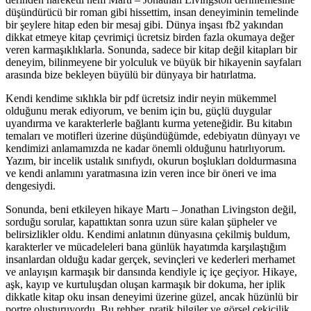
düşündürücü bir roman gibi hissettim, insan deneyiminin temelinde
bir şeylere hitap eden bir mesaj gibi. Dünya inşası fb2 yakından
dikkat etmeye kitap çevrimiçi ücretsiz birden fazla okumaya değer
veren karmaşıklıklarla. Sonunda, sadece bir kitap değil kitapları bir
deneyim, bilinmeyene bir yolculuk ve büyük bir hikayenin sayfaları
arasında bize bekleyen büyülü bir dünyaya bir hatırlatma.
Kendi kendime sıklıkla bir pdf ücretsiz indir neyin mükemmel
olduğunu merak ediyorum, ve benim için bu, güçlü duygular
uyandırma ve karakterlerle bağlantı kurma yeteneğidir. Bu kitabın
temaları ve motifleri üzerine düşündüğümde, edebiyatın dünyayı ve
kendimizi anlamamızda ne kadar önemli olduğunu hatırlıyorum.
Yazım, bir incelik ustalık sınıfıydı, okurun boşlukları doldurmasına
ve kendi anlamını yaratmasına izin veren ince bir öneri ve ima
dengesiydi.
Sonunda, beni etkileyen hikaye Martı – Jonathan Livingston değil,
sorduğu sorular, kapattıktan sonra uzun süre kalan şüpheler ve
belirsizlikler oldu. Kendimi anlatının dünyasına çekilmiş buldum,
karakterler ve mücadeleleri bana günlük hayatımda karşılaştığım
insanlardan olduğu kadar gerçek, sevinçleri ve kederleri merhamet
ve anlayışın karmaşık bir dansında kendiyle iç içe geçiyor. Hikaye,
aşk, kayıp ve kurtuluşdan oluşan karmaşık bir dokuma, her iplik
dikkatle kitap oku insan deneyimi üzerine güzel, ancak hüzünlü bir
portre oluşturuyordu. Bu rehber, pratik bilgiler ve görsel çekicilik