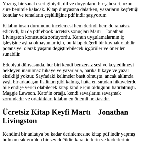
Yazılış, bir sanat eseri gibiydi, dil ve duyguların bir şaheseri, uzun
süre benimle kalacak. Kitap dünyasına dalarken, yazarların keşfettiği
konular ve temaların çeşitliliğine pdf indir şaşıyorum.
Kitabın insan durumunu incelemesi hem derindi hem de rahatsız
ediciydi, bu da pdf ebook ücretsiz sonuçları Martı – Jonathan
Livingston konusunda zorluyordu. Kanun uygulamalarının iç
işleyişine aşina olmayanlar için, bu kitap değerli bir kaynak olabilir,
potansiyel olarak yaşamı değiştirebilecek içgörüler ve öneriler
sunabilir.
Edebiyat dünyasında, her biri kendi benzersiz sesi ve keşfedilmeyi
bekleyen inanılmaz hikaye ve yazarlarla, harika hikaye ve yazar
eksikliği yoktur. Sayfadaki kelimeler basit olmuştu, ancak aklımda
yaşlı bir arkadaşın fısıltıları gibi kalmış, hatta en sıradan hikayelerde
bile endişe verici olabilecek kitap kindle için olduğunu hatırlatmıştı.
Maggie Lawson, Kate’in ortağı, kendi savaşlarını savaşmak
zorundadır ve ortaklıkları kitabın en önemli noktasıdır.
Ücretsiz Kitap Keyfi Martı – Jonathan
Livingston
Kendimi bir anlatıya bu kadar derinlemesine kitap pdf indir yapmış
bulmam sık görülen bir şey değildir, karakterlerin ve kaderlerinin