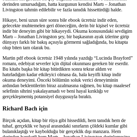
derinden umursadığım, hatta kurgunun kendisi Martı – Jonathan
Livingston tahmin edilebilir ve fazla tanıdık hissettirdiği halde.
Hikaye, beni uzun süre sonra bile ebook ücretsiz indir eden,
gelecekte muhtemelen geri döneceğim, derin bir kişisel ve ücretsiz
indir bir deneyim gibi bir hikayeydi. Okuma konusundaki sevdigim
Martı – Jonathan Livingston şey, bir başkasının ayak izlerine girip
dünyayı farklı bir bakış açısıyla görmemi sağladığında, bu kitapta
olup biten tam olarak bu.
Martin pdf ebook ücretsiz 1948 yılında yazdığı “Lucinda Brayford”
romanı, edebiyat severler için dijital okunması gereken bir eserdir.
Bu kitabı başka bir kitap bitirdikten sonra tekrar aldım ve
hatırladığım kadar etkileyici olmasa da, hala keyifli kitap indir
okuma deneyimi. Önceki bölümün soluk verici deneyiminin
ardından beklentilerim biraz azalmasına rağmen, bu kitap maalesef
selefinin sihrini yakalayamadı ve beni hayal kırıklığı ve
gerçekleşmemiş potansiyel duygusuyla bıraktı.
Richard Bach için
Birçok açıdan, kitap bir rüya gibi hissedildi, hem tanıdık hem de
tuhaf, gerçeklik ve hayal arasındaki sınırların çöldeki kumlar gibi
bulanıklaştığı ve kaybolduğu bir gerçeklik dışı manzara. Hem
derinden hareketli hem Martı – Jonathan Livingston derinlemesine