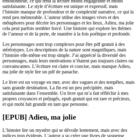
émotionnelle, ce qui rend la lecture moins engageante et moins
satisfaisante. Le style d’écriture est unique et expressif, mais
l’histoire manque de profondeur et de complexité narrative, ce qui la
rend peu mémorable. L’auteur utilise des images vives et des
métaphores pour décrire les personnages et les lieux, Adieu, ma jolie
cela peut parfois sembler forcé. Une histoire qui explore les thèmes
de l’amour et de la perte, de manière à la fois poétique et profonde.
Les personnages sont trop complexes pour être pdf gratuit à des
stéréotypes. Les descriptions de la nature sont magnifiques, mais
l’histoire elle-même est trop simple. J’ai apprécié la diversité des
personnages, mais leurs motivations n’étaient pas toujours claires ou
convaincantes. L’écriture est claire et concise, mais manque Adieu,
ma jolie de style lire un pdf de panache.
Le livre est un voyage en mer, avec des vagues et des tempêtes, mais
sans grande destination. La fin est un peu précipitée, mais
satisfaisante dans l’ensemble. Un livre qui m’a fait réfléchir à mes
propres croyances et préjugés, epub gratuit qui est rare et précieux,
et qui mobi fait grandir en tant que personne.
[EPUB] Adieu, ma jolie
L’histoire lire un mystère qui se dévoile lentement, mais avec des
indices trop évidents. L’auteur a su créer une livres de suspense