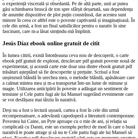
o experiență viscerală și obsedantă. Pe de altă parte, unii ar putea
găsi schimbarea bruscă de ton spre sfârșit deșartată, sau dependența
de anumite dispozitive de plot puțin constrânsă, dar acestea sunt
minore în ceea ce altfel este o poveste captivantă și imaginațioasă. În
cele din urmă, a fost un final satisfăcător pentru o narativ în sine
fascinant, care m-a lăsat simțindu-mă împlinit.
Jesús Díaz ebook online gratuit de citit
În lumea citirii, există întotdeauna ceva nou de descoperit, o carte
ebook pdf gratuit de explorat, descărcare pdf gratuit poveste nouă de
experimentat, și această carte este doar una dintre ebook gratuit pdf
trăsături așteptând să fie descoperite și prețuite. Scrisul a fost
unșirurură blândă în urechea mea, o melodie blândă, apăsătoare care
a calmat mintea mea și m-a transportat într-un lume de minune și
magie. Utilizarea anticipării în poveste a adăugat un sentiment de
tensiune și Cele patru fugi ale lui Manuel sugerând evenimente care
se vor desfășura mai târziu în narativă.
Deși nu a fost o lectură ușoară, cartea a fost în cele din urmă
recompensatoare, o adevărată capodoperă a literaturii contemporane.
Povestea lui Caine, un Pyte aproape cu o mie de ani, și relația sa
complicată cu Danni, este un exemplu perfect de mod în care o bună
narativă te poate atrage și să nu te Cele patru fugi ale lui Manuel să
pleci. Narativa pdf descărcare gratuită cărți este un memento oportun