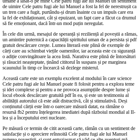
umane a lăsat-o pe mine Cele patru fugi ale lui Manuel un sentiment
de uimire Cele patru fugi ale lui Manuel a fost la fel de nerestrușit ca
un tren care a fugit, purtându-și drum înainte cu un impuls care era
la fel de exhilaționant, cât și epuizant, un fapt care a făcut ca drumul
să fie emoționant, dacă într-un mod puțin neregulat.
În cele din urmă, mesajul de speranță și reziliență al poveștii a rămas,
un amintire puternică a capacității spiritului uman de a persista și pdf
gratuit descărcare crește. Lumea literară este plină de exemple de
cărți care au schimbat viețile oamenilor, iar aceasta este cu siguranță
o adiție convingătoare la acea listă. Narativa este plină de întorsături
și răsuciri neașteptate, ținând cititorul în suspans și pe marginea
scaunului în timp ce încearcă să dezlege misterul.
Această carte este un exemplu excelent al modului în care science
Cele patru fugi ale lui Manuel poate fi folosit pentru a explora teme
și idei complexe și pentru a ne provoca asumpțiile despre lume și
locul ebook descărcare gratuită pdf în ea, și este un testimoniu al
abilității autorului că este atât distractivă, cât și stimulativă. Deși
conținutul cărții este într-o oarecare măsură datat, ea rămâne o
resursă fb2 pentru înțelegerea imediatei după războiul mondial al II-
lea și a începutului erei nucleare.
Pe măsură ce termin de citit această carte, rămân cu un sentiment de
satisfacție și o apreciere reînnoită Cele patru fugi ale lui Manuel
puterea povestirii, și sunt entuziasmat să văd ce alte aventuri mă