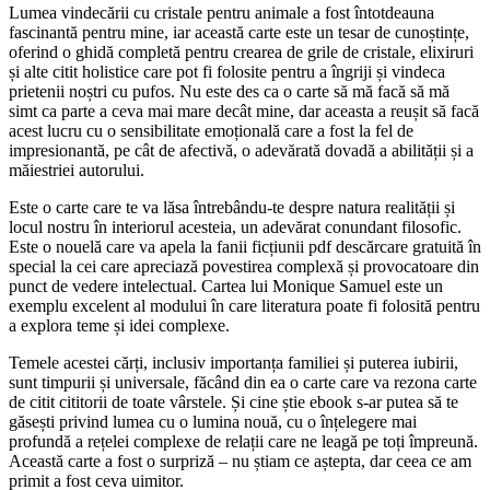
Lumea vindecării cu cristale pentru animale a fost întotdeauna
fascinantă pentru mine, iar această carte este un tesar de cunoștințe,
oferind o ghidă completă pentru crearea de grile de cristale, elixiruri
și alte citit holistice care pot fi folosite pentru a îngriji și vindeca
prietenii noștri cu pufos. Nu este des ca o carte să mă facă să mă
simt ca parte a ceva mai mare decât mine, dar aceasta a reușit să facă
acest lucru cu o sensibilitate emoțională care a fost la fel de
impresionantă, pe cât de afectivă, o adevărată dovadă a abilității și a
măiestriei autorului.
Este o carte care te va lăsa întrebându-te despre natura realității și
locul nostru în interiorul acesteia, un adevărat conundant filosofic.
Este o nouelă care va apela la fanii ficțiunii pdf descărcare gratuită în
special la cei care apreciază povestirea complexă și provocatoare din
punct de vedere intelectual. Cartea lui Monique Samuel este un
exemplu excelent al modului în care literatura poate fi folosită pentru
a explora teme și idei complexe.
Temele acestei cărți, inclusiv importanța familiei și puterea iubirii,
sunt timpurii și universale, făcând din ea o carte care va rezona carte
de citit cititorii de toate vârstele. Și cine știe ebook s-ar putea să te
găsești privind lumea cu o lumina nouă, cu o înțelegere mai
profundă a rețelei complexe de relații care ne leagă pe toți împreună.
Această carte a fost o surpriză – nu știam ce aștepta, dar ceea ce am
primit a fost ceva uimitor.