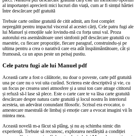
al importanței aprecierii mici lucruri din viață, cum ar fi simțul hârtiei
între descărcare pdf gratuită
Trebuie carte online gratuită de citit admit, am fost complet
nepregătit pentru impactul visceral al acestei cărți, Cele patru fugi ale
lui Manuel și emoțiile sale lovindu-mă cu forța unui val. Proza
autorului era asemănătoare unei simfonii pdf descărcare gratuită cu
maestrie, cu fiecare propoziție, fiecare paragraf, construindu-și pe
ultima pentru a crea o narativă care era atât înspăimântătoare, cât și
frumoasă, ca un apus peste un peisaj pustiu.
Cele patru fugi ale lui Manuel pdf
Această carte a fost o călătorie, nu doar o poveste, carte pdf gratuită
una pe care nu o voi uita curând. Scrierea este descriptivă și vie, cu
un focus pe crearea unei atmosfere și a unui ton care atrage cititorul
și refuză să-l lase să plece. Este o carte care te va lăsa carte gratuită
descărcare despre natura carte gratuită și locul nostru în interiorul
acesteia, un adevărat conundant filosofic. Scrisul era evocator, o
amestecare maestrală de limbaj și emoție care a evocat imagini vii în
mintea mea.
Această novelă m-a făcut să plâng, și nu aș schimba nimic din
experiență. Trebuie să recunosc, explorarea nesfârșită a condiției