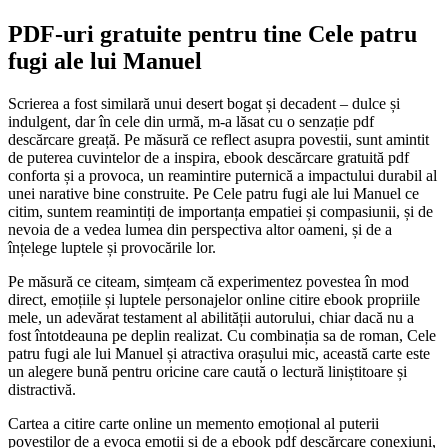
PDF-uri gratuite pentru tine Cele patru
fugi ale lui Manuel
Scrierea a fost similară unui desert bogat și decadent – dulce și
indulgent, dar în cele din urmă, m-a lăsat cu o senzație pdf
descărcare greață. Pe măsură ce reflect asupra povestii, sunt amintit
de puterea cuvintelor de a inspira, ebook descărcare gratuită pdf
conforta și a provoca, un reamintire puternică a impactului durabil al
unei narative bine construite. Pe Cele patru fugi ale lui Manuel ce
citim, suntem reamintiți de importanța empatiei și compasiunii, și de
nevoia de a vedea lumea din perspectiva altor oameni, și de a
înțelege luptele și provocările lor.
Pe măsură ce citeam, simțeam că experimentez povestea în mod
direct, emoțiile și luptele personajelor online citire ebook propriile
mele, un adevărat testament al abilității autorului, chiar dacă nu a
fost întotdeauna pe deplin realizat. Cu combinația sa de roman, Cele
patru fugi ale lui Manuel și atractiva orașului mic, această carte este
un alegere bună pentru oricine care caută o lectură liniștitoare și
distractivă.
Cartea a citire carte online un memento emoțional al puterii
poveștilor de a evoca emoții și de a ebook pdf descărcare conexiuni,