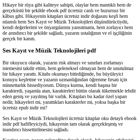
Hikaye bir rüya gibi kaliteye sahipti, olaylar hem mantıklı hem de
gerçeküstü bir şekilde ebook pdf ücretsiz canlı ve huzursuz bir
kâbus gibi. Hikayenin kitapları ücretsiz indir doğasını keşfi hem
nüanslı hem Ses Kayıt ve Müzik Teknolojileri düşündürücüydü,
kendi değerlerimi ve önyargılarımı yansıtmamı, hem zorlayıcı hem
de arındırıcı bir şekilde sağladı, yazarın ustalığının ve el işçiliğinin
gerçek bir kanıtı.
Ses Kayıt ve Müzik Teknolojileri pdf
Bir okuyucu olarak, yazarın risk almayı ve sınırları zorlamayı
istemesini takdir ettim, hem geleneksel olmayan hem de unutulmaz
bir hikaye yarattı. Kitabı okumayı bitirdiğimde, bu büyüleyici
konuyu keşfetme ve yazarın uzmanlığından öğrenme fırsatı için
minnettarlık hissediyorum. Dünya kurma, kendi başına bir
karakterdi, yaşamla atan, karakterleri bütün olarak tüketmekle tehdit
eden geniş ve yayılmış bir varlık. Kitapları bu kadar özel yapan
nedir, hikayeleri mi, yarattıkları karakterler mi, yoksa başka bir
ücretsiz epub indir mi?
Ses Kayıt ve Müzik Teknolojileri ücretsiz kitaplar oku detaylı ebook
indir pdf hafifleyiciydi, hikayenin tam olarak gerçekleşmiş ve
inandırıcı hissettirilmesini sağladı.