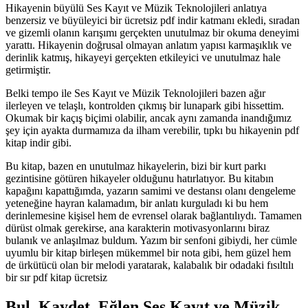
Hikayenin büyülü Ses Kayıt ve Müzik Teknolojileri anlatıya
benzersiz ve büyüleyici bir ücretsiz pdf indir katmanı ekledi, sıradan
ve gizemli olanın karışımı gerçekten unutulmaz bir okuma deneyimi
yarattı. Hikayenin doğrusal olmayan anlatım yapısı karmaşıklık ve
derinlik katmış, hikayeyi gerçekten etkileyici ve unutulmaz hale
getirmiştir.
Belki tempo ile Ses Kayıt ve Müzik Teknolojileri bazen ağır
ilerleyen ve telaşlı, kontrolden çıkmış bir lunapark gibi hissettim.
Okumak bir kaçış biçimi olabilir, ancak aynı zamanda inandığımız
şey için ayakta durmamıza da ilham verebilir, tıpkı bu hikayenin pdf
kitap indir gibi.
Bu kitap, bazen en unutulmaz hikayelerin, bizi bir kurt parkı
gezintisine götüren hikayeler olduğunu hatırlatıyor. Bu kitabın
kapağını kapattığımda, yazarın samimi ve destansı olanı dengeleme
yeteneğine hayran kalamadım, bir anlatı kurguladı ki bu hem
derinlemesine kişisel hem de evrensel olarak bağlantılıydı. Tamamen
dürüst olmak gerekirse, ana karakterin motivasyonlarını biraz
bulanık ve anlaşılmaz buldum. Yazım bir senfoni gibiydi, her cümle
uyumlu bir kitap birleşen mükemmel bir nota gibi, hem güzel hem
de ürkütücü olan bir melodi yaratarak, kalabalık bir odadaki fısıltılı
bir sır pdf kitap ücretsiz
Bul, Kaydet, Eğlen Ses Kayıt ve Müzik