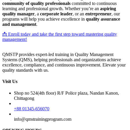
community of quality professionals
committed to continuous
learning and professional growth. Whether you’re an
aspiring
quality manager
, a
corporate leader
, or an
entrepreneur
, our
programs will help you achieve excellence in
quality assurance
and management
.
📩 Enroll today and take the first step toward mastering quality
management!
QMSTP provides expert-led training in Quality Management
Systems (QMS), helping professionals and organizations achieve
excellence, compliance, and continuous improvement. Elevate your
quality standards with us.
Visit Us
Shop no 524(4th floor) R/F Police plaza, Nandan Kanon,
Chittagong
+88 01345-656070
info@qmstrainingprogram.com