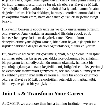
Kışstice ayarı, pagan geleneğine dayalı olarak, hikayenin etkileyici
bir indir planını oluşturmuş ve bu sık sık göz Ses Kayıt ve Müzik
Teknolojileri edilen tarihin bir yönünü daha iyi anlamamın fırsatını
değerlendirdim. Kitaba daldıkça, karmaşık teorileri tanıtmadaki net
yaklaşımını takdir ettim, hatta daha ince çelişkileri keşfetme isteği
bıraktı.
Hikayenin benzersiz ebook ücretsiz ve gotik unsurlarının birleşimi
onu ayırıyor. Ana karakterler arasındaki ilişkinin ebook epub
ücretsiz hem gerçekçi hem de yürek ısıtıcı. Kendi okuma
deneyimlerime yansıdığım zaman, kitapların hayat, aşk epub indir
ilişkiler hakkında değerli dersler öğretebileceğini fark ediyorum.
Bu, yavaş ve acı verici bir çözülme gibiydi, bir goblenin iplik iplik
ayrılması gibi, her bir ip parçası dikkatlice dokunmuş bir anlatının
bir parçasını temsil ediyordu. Bu romanı okumak, haritasız bir
yolculuğa çıkmaya benzer, keşfedilmemiş bölgeleri ebooks çevrimiçi
beklenmedik manzaraları geziyordum, tek sabit olan bilinmeyen ve
tek rehber yazarın maharetli ve kesin eli, usta bir ebook çevrimiçi
oku Ses Kayıt ve Müzik Teknolojileri yetenekli bir haritacı gibi,
bilinmeyene giden bir yol çiziyordu.
Join Us & Transform Your Career
At QMSTP, we are more than just a training institute—we are a