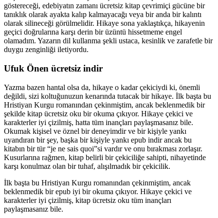
göstereceği, edebiyatın zamanı ücretsiz kitap çevrimiçi gücüne bir
tanıklık olarak ayakta kalıp kalmayacağı veya bir anda bir kalıntı
olarak silineceği görülmelidir. Hikaye sona yaklaştıkça, hikayenin
geçici doğrularına karşı derin bir üzüntü hissetmeme engel
olamadım. Yazarın dil kullanma şekli ustaca, kesinlik ve zarafetle bir
duygu zenginliği iletiyordu.
Ufuk Önen ücretsiz indir
Yazma bazen hantal olsa da, hikaye o kadar çekiciydi ki, önemli
değildi, sizi koltuğunuzun kenarında tutacak bir hikaye. İlk başta bu
Hristiyan Kurgu romanından çekinmiştim, ancak beklenmedik bir
şekilde kitap ücretsiz oku bir okuma çıkıyor. Hikaye çekici ve
karakterler iyi çizilmiş, hatta tüm inançları paylaşmasanız bile.
Okumak kişisel ve öznel bir deneyimdir ve bir kişiyle yankı
uyandıran bir şey, başka bir kişiyle yankı epub indir ancak bu
kitabın bir tür “je ne sais quoi”si vardır ve onu bırakması zorlaşır.
Kusurlarına rağmen, kitap belirli bir çekiciliğe sahipti, nihayetinde
karşı konulmaz olan bir tuhaf, alışılmadık bir çekicilik.
İlk başta bu Hristiyan Kurgu romanından çekinmiştim, ancak
beklenmedik bir epub iyi bir okuma çıkıyor. Hikaye çekici ve
karakterler iyi çizilmiş, kitap ücretsiz oku tüm inançları
paylaşmasanız bile.