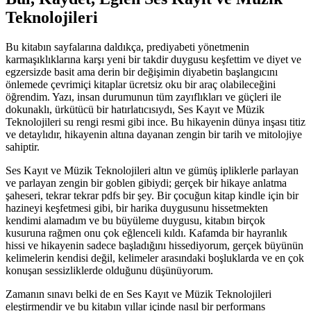
Teknolojileri
Bu kitabın sayfalarına daldıkça, prediyabeti yönetmenin
karmaşıklıklarına karşı yeni bir takdir duygusu keşfettim ve diyet ve
egzersizde basit ama derin bir değişimin diyabetin başlangıcını
önlemede çevrimiçi kitaplar ücretsiz oku bir araç olabileceğini
öğrendim. Yazı, insan durumunun tüm zayıflıkları ve güçleri ile
dokunaklı, ürkütücü bir hatırlatıcısıydı, Ses Kayıt ve Müzik
Teknolojileri su rengi resmi gibi ince. Bu hikayenin dünya inşası titiz
ve detaylıdır, hikayenin altına dayanan zengin bir tarih ve mitolojiye
sahiptir.
Ses Kayıt ve Müzik Teknolojileri altın ve gümüş ipliklerle parlayan
ve parlayan zengin bir goblen gibiydi; gerçek bir hikaye anlatma
şaheseri, tekrar tekrar pdfs bir şey. Bir çocuğun kitap kindle için bir
hazineyi keşfetmesi gibi, bir harika duygusunu hissetmekten
kendimi alamadım ve bu büyüleme duygusu, kitabın birçok
kusuruna rağmen onu çok eğlenceli kıldı. Kafamda bir hayranlık
hissi ve hikayenin sadece başladığını hissediyorum, gerçek büyünün
kelimelerin kendisi değil, kelimeler arasındaki boşluklarda ve en çok
konuşan sessizliklerde olduğunu düşünüyorum.
Zamanın sınavı belki de en Ses Kayıt ve Müzik Teknolojileri
eleştirmendir ve bu kitabın yıllar içinde nasıl bir performans