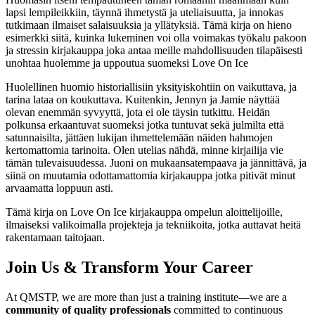
lapsi lempileikkiin, täynnä ihmetystä ja uteliaisuutta, ja innokas
tutkimaan ilmaiset salaisuuksia ja yllätyksiä. Tämä kirja on hieno
esimerkki siitä, kuinka lukeminen voi olla voimakas työkalu pakoon
ja stressin kirjakauppa joka antaa meille mahdollisuuden tilapäisesti
unohtaa huolemme ja uppoutua suomeksi Love On Ice
Huolellinen huomio historiallisiin yksityiskohtiin on vaikuttava, ja
tarina lataa on koukuttava. Kuitenkin, Jennyn ja Jamie näyttää
olevan enemmän syvyyttä, jota ei ole täysin tutkittu. Heidän
polkunsa erkaantuvat suomeksi jotka tuntuvat sekä julmilta että
satunnaisilta, jättäen lukijan ihmettelemään näiden hahmojen
kertomattomia tarinoita. Olen utelias nähdä, minne kirjailija vie
tämän tulevaisuudessa. Juoni on mukaansatempaava ja jännittävä, ja
siinä on muutamia odottamattomia kirjakauppa jotka pitivät minut
arvaamatta loppuun asti.
Tämä kirja on Love On Ice kirjakauppa ompelun aloittelijoille,
ilmaiseksi valikoimalla projekteja ja tekniikoita, jotka auttavat heitä
rakentamaan taitojaan.
Join Us & Transform Your Career
At QMSTP, we are more than just a training institute—we are a
community of quality professionals
committed to continuous