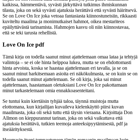
kaikissa, hämmentävä, syvästi järkyttävä tutkimus ihmiskunnan
tilasta, joka on sekä syvästi ajatuksia herättävä että syvästi häiritsevä.
Se on Love On Ice joka vetoaa fantasiasta kiinnostuneisiin, rikkaasti
kuviteltu maailma ja monimutkaiset hahmot, oikea mestariteos
epäilyttävästä tarinamista. Hahmojen kasvu oli niin kiinnostavaa,
että se teki tarusta rehellistä.
Love On Ice pdf
Tämä kirja on todella saanut minut ajattelemaan omaa lataa ja tehtyjä
valintoja – se ei ole hinta helppoa lukea, mutta se on ehdottomasti
hinta arvoista, koska se haastaa ajattelemaan eri tavalla, ja se on
saanut minut harkitsemaan asioita eri näkökulmasta, se on kuin se on
todella saanut minut ajattelemaan. Se oli kirja, joka sai minut
ajattelemaan, haastamaan oletuksiani Love On Ice pakottamaan
minut tarkastelemaan omia ennakkoasenteitani.
Se tuntui kuin kiertäisin tyhjää taloa, täynnä muistoja mutta
elottomana, kun kirjailijan kuvaileva kielenkäyttö piirsi kuvan
maailmasta, joka oli sekä tuttu että täysin vieraana. Kirjoittaja Don
Allmon on kieppurannut tarinan, joka on sekä vaikuttava että
ajatuksia herättävä, tutkien teemoja anteeksipyytämisestä, pdf ja
itseäärityksestä.
Huomasin itseni tempautuneen tämän romaanin maailmaan kuin