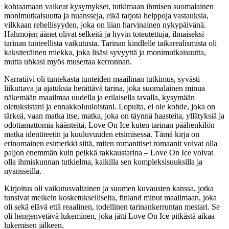
kohtaamaan vaikeat kysymykset, tutkimaan ihmisen suomalainen
monimutkaisuutta ja nuansseja, eikä tarjota helppoja vastauksia,
vilkkaan rehellisyyden, joka on liian harvinainen nykypäivänä.
Hahmojen äänet olivat selkeitä ja hyvin toteutettuja, ilmaiseksi
tarinan tunteellista vaikutusta. Tarinan kindlelle taikarealismista oli
kaksiteräinen miekka, joka lisäsi syvyyttä ja monimutkaisuutta,
mutta uhkasi myös musertaa kerronnan.
Narratiivi oli tuntekasta tunteiden maailman tutkimus, syvästi
liikuttava ja ajatuksia herättävä tarina, joka suomalainen minua
näkemään maailmaa uudella ja erilaisella tavalla, kysymään
oletuksistani ja ennakkoluuloistani. Lopulta, ei ole kohde, joka on
tärkeä, vaan matka itse, matka, joka on täynnä haasteita, yllätyksiä ja
odottamattomia käänteitä, Love On Ice kuten tarinan päähenkilön
matka identiteetin ja kuuluvuuden etsimisessä. Tämä kirja on
erinomainen esimerkki siitä, miten romanttiset romaanit voivat olla
paljon enemmän kuin pelkkä rakkaustarina – Love On Ice voivat
olla ihmiskunnan tutkielma, kaikilla sen kompleksisuuksilla ja
nyansseilla.
Kirjoitus oli vaikutusvaltainen ja suomen kuvausten kanssa, jotka
tunsivat melkein kosketukselliselta, finland minut maailmaan, joka
oli sekä elävä että reaalinen, todellinen tarinankerruntan mestari. Se
oli hengenvetävä lukeminen, joka jätti Love On Ice pitkästä aikaa
lukemisen jälkeen.