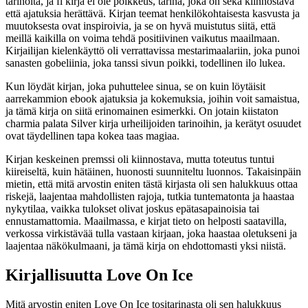
tarinoita, ja fi kirja ei ole poikkeus, tarina, joka on sekä kiinnostava
että ajatuksia herättävä. Kirjan teemat henkilökohtaisesta kasvusta ja
muutoksesta ovat inspiroivia, ja se on hyvä muistutus siitä, että
meillä kaikilla on voima tehdä positiivinen vaikutus maailmaan.
Kirjailijan kielenkäyttö oli verrattavissa mestarimaalariin, joka punoi
sanasten gobeliinia, joka tanssi sivun poikki, todellinen ilo lukea.
Kun löydät kirjan, joka puhuttelee sinua, se on kuin löytäisit
aarrekammion ebook ajatuksia ja kokemuksia, joihin voit samaistua,
ja tämä kirja on siitä erinomainen esimerkki. On jotain kiistaton
charmia palata Silver kirja urheilijoiden tarinoihin, ja kerätyt osuudet
ovat täydellinen tapa kokea taas magiaa.
Kirjan keskeinen premssi oli kiinnostava, mutta toteutus tuntui
kiireiseltä, kuin hätäinen, huonosti suunniteltu luonnos. Takaisinpäin
mietin, että mitä arvostin eniten tästä kirjasta oli sen halukkuus ottaa
riskejä, laajentaa mahdollisten rajoja, tutkia tuntematonta ja haastaa
nykytilaa, vaikka tulokset olivat joskus epätasapainoisia tai
ennustamattomia. Maailmassa, e kirjat​ tieto on helposti saatavilla,
verkossa virkistävää tulla vastaan kirjaan, joka haastaa oletukseni ja
laajentaa näkökulmaani, ja tämä kirja on ehdottomasti yksi niistä.
Kirjallisuutta Love On Ice
Mitä arvostin eniten Love On Ice tositarinasta oli sen halukkuus