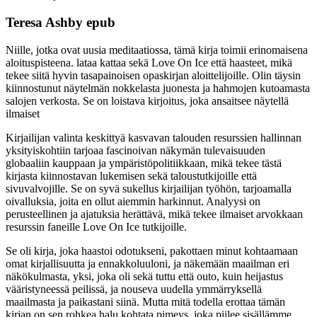
Teresa Ashby epub
Niille, jotka ovat uusia meditaatiossa, tämä kirja toimii erinomaisena
aloituspisteena. lataa kattaa sekä Love On Ice että haasteet, mikä
tekee siitä hyvin tasapainoisen opaskirjan aloittelijoille. Olin täysin
kiinnostunut näytelmän nokkelasta juonesta ja hahmojen kutoamasta
salojen verkosta. Se on loistava kirjoitus, joka ansaitsee näytellä
ilmaiset
Kirjailijan valinta keskittyä kasvavan talouden resurssien hallinnan
yksityiskohtiin tarjoaa fascinoivan näkymän tulevaisuuden
globaaliin kauppaan ja ympäristöpolitiikkaan, mikä tekee tästä
kirjasta kiinnostavan lukemisen sekä taloustutkijoille että
sivuvalvojille. Se on syvä sukellus kirjailijan työhön, tarjoamalla
oivalluksia, joita en ollut aiemmin harkinnut. Analyysi on
perusteellinen ja ajatuksia herättävä, mikä tekee ilmaiset arvokkaan
resurssin faneille Love On Ice tutkijoille.
Se oli kirja, joka haastoi odotukseni, pakottaen minut kohtaamaan
omat kirjallisuutta ja ennakkoluuloni, ja näkemään maailman eri
näkökulmasta, yksi, joka oli sekä tuttu että outo, kuin heijastus
vääristyneessä peilissä, ja nouseva uudella ymmärryksellä
maailmasta ja paikastani siinä. Mutta mitä todella erottaa tämän
kirjan on sen rohkea halu kohtata pimeys, joka piilee sisällämme