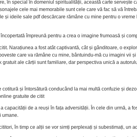
e, în special în domeniul spiritualității, această carte servește
rsonajele cele mai memorabile sunt cele care vă fac să vă întreba
ele și ideile sale pdf descărcare rămâne cu mine pentru o vreme
tă încopertată împreună pentru a crea o imagine frumoasă și comp
itit. Narațiunea a fost atât captivantă, cât și gânditoare, o exp
poveste care va rămâne cu mine, bântuindu-mă cu imagini vii și
gratuit ale cărții sunt familiare, dar perspectiva unică a autoru
ecare cotitură și întorsătură conducând la mai multă confuzie și de
line gratuite de citit
 a capacității de a reuși în fața adversității. În cele din urmă, 
ei umane.
titori, în timp ce alții se vor simți perplexați și subestimați, un a