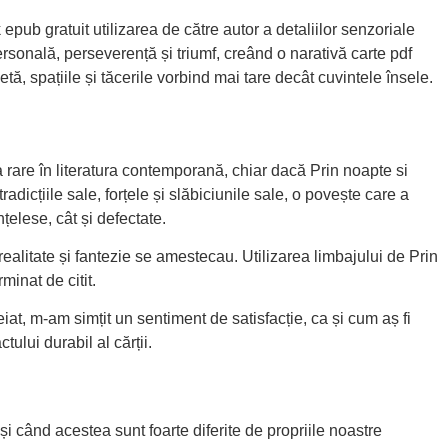
 epub gratuit utilizarea de către autor a detaliilor senzoriale
rsonală, perseverență și triumf, creând o narativă carte pdf
tă, spațiile și tăcerile vorbind mai tare decât cuvintele însele.
rare în literatura contemporană, chiar dacă Prin noapte si
dicțiile sale, forțele și slăbiciunile sale, o povește care a
țelese, cât și defectate.
 realitate și fantezie se amestecau. Utilizarea limbajului de Prin
minat de citit.
eiat, m-am simțit un sentiment de satisfacție, ca și cum aș fi
ului durabil al cărții.
și când acestea sunt foarte diferite de propriile noastre