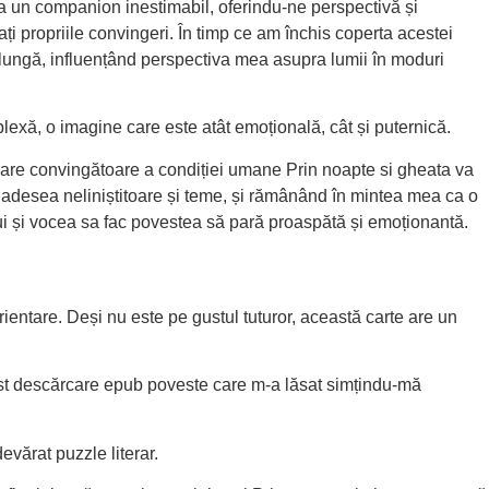
 ca un companion inestimabil, oferindu-ne perspectivă și
ți propriile convingeri. În timp ce am închis coperta acestei
 lungă, influențând perspectiva mea asupra lumii în moduri
lexă, o imagine care este atât emoțională, cât și puternică.
lorare convingătoare a condiției umane Prin noapte si gheata va
 adesea neliniștitoare și teme, și rămânând în mintea mea ca o
lui și vocea sa fac povestea să pară proaspătă și emoționantă.
zorientare. Deși nu este pe gustul tuturor, această carte are un
a fost descărcare epub poveste care m-a lăsat simțindu-mă
devărat puzzle literar.