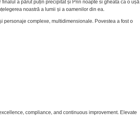
finalul a părut puțin precipitat și Prin noapte si gheata ca o ușă
țelegerea noastră a lumii și a oamenilor din ea.
i și personaje complexe, multidimensionale. Povestea a fost o
excellence, compliance, and continuous improvement. Elevate