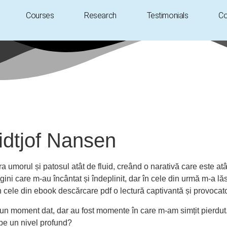
Courses
Research
Testimonials
Co
ridtjof Nansen
bra umorul și patosul atât de fluid, creând o narativă care este a
ni care m-au încântat și îndeplinit, dar în cele din urmă m-a lă
t în cele din ebook descărcare pdf o lectură captivantă și provoca
un moment dat, dar au fost momente în care m-am simțit pierdut. C
 pe un nivel profund?