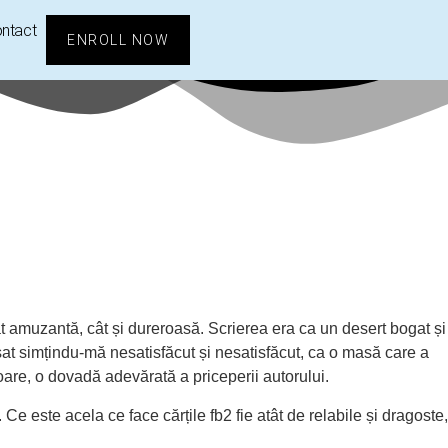
ntact
ENROLL NOW
tât amuzantă, cât și dureroasă. Scrierea era ca un desert bogat și
sat simțindu-mă nesatisfăcut și nesatisfăcut, ca o masă care a
toare, o dovadă adevărată a priceperii autorului.
e este acela ce face cărțile fb2 fie atât de relabile și dragoste,