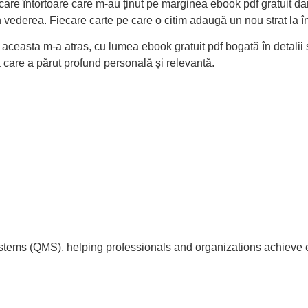
are întortoare care m-au ținut pe marginea ebook pdf gratuit dar 
vederea. Fiecare carte pe care o citim adaugă un nou strat la în
r aceasta m-a atras, cu lumea ebook gratuit pdf bogată în detali
a care a părut profund personală și relevantă.
tems (QMS), helping professionals and organizations achieve 