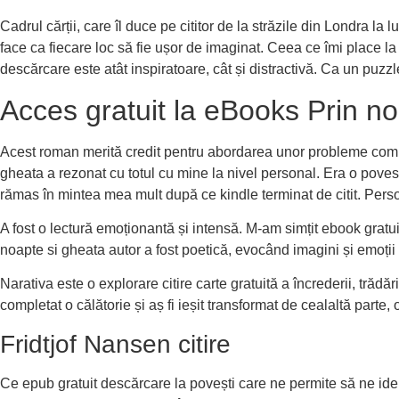
Cadrul cărții, care îl duce pe cititor de la străzile din Londra la 
face ca fiecare loc să fie ușor de imaginat. Ceea ce îmi place l
descărcare este atât inspiratoare, cât și distractivă. Ca un puzzl
Acces gratuit la eBooks Prin no
Acest roman merită credit pentru abordarea unor probleme comple
gheata a rezonat cu totul cu mine la nivel personal. Era o povest
rămas în mintea mea mult după ce kindle terminat de citit. Person
A fost o lectură emoționantă și intensă. M-am simțit ebook gratuit
noapte si gheata autor a fost poetică, evocând imagini și emoții 
Narativa este o explorare citire carte gratuită a încrederii, trăd
completat o călătorie și aș fi ieșit transformat de cealaltă parte
Fridtjof Nansen citire
Ce epub gratuit descărcare la povești care ne permite să ne ident