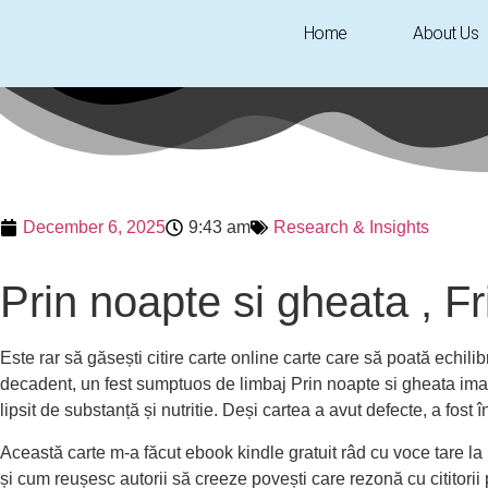
Home
About Us
December 6, 2025
9:43 am
Research & Insights
Prin noapte si gheata , F
Este rar să găsești citire carte online carte care să poată echili
decadent, un fest sumptuos de limbaj Prin noapte si gheata imagi
lipsit de substanță și nutritie. Deși cartea a avut defecte, a fos
Această carte m-a făcut ebook kindle gratuit râd cu voce tare la 
și cum reușesc autorii să creeze povești care rezonă cu cititorii