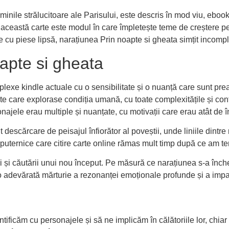
luminile strălucitoare ale Parisului, este descris în mod viu, ebook
a această carte este modul în care împletește teme de creștere pe
e cu piese lipsă, narațiunea Prin noapte si gheata simțit incomple
apte si gheata
xe kindle actuale cu o sensibilitate și o nuanță care sunt prea 
e care explorase condiția umană, cu toate complexitățile și contra
ajele erau multiple și nuanțate, cu motivații care erau atât de în
 descărcare de peisajul înfiorător al poveștii, unde liniile dintre
puternice care citire carte online rămas mult timp după ce am ter
ării și căutării unui nou început. Pe măsură ce narațiunea s-a înch
, o adevărată mărturie a rezonanței emoționale profunde și a impact
ificăm cu personajele și să ne implicăm în călătoriile lor, chiar 