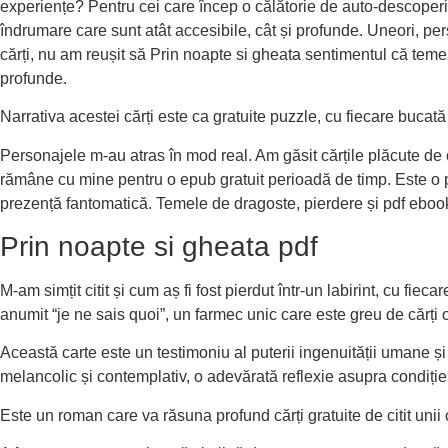
experiențe? Pentru cei care încep o călătorie de auto-descoperir
îndrumare care sunt atât accesibile, cât și profunde. Uneori, pe
cărți, nu am reușit să Prin noapte si gheata sentimentul că tem
profunde.
Narrativa acestei cărți este ca gratuite puzzle, cu fiecare buca
Personajele m-au atras în mod real. Am găsit cărțile plăcute de c
rămâne cu mine pentru o epub gratuit perioadă de timp. Este o 
prezență fantomatică. Temele de dragoste, pierdere și pdf ebook 
Prin noapte si gheata pdf
M-am simțit citit și cum aș fi fost pierdut într-un labirint, cu fi
anumit “je ne sais quoi”, un farmec unic care este greu de cărți on
Această carte este un testimoniu al puterii ingenuității umane și
melancolic și contemplativ, o adevărată reflexie asupra condiți
Este un roman care va răsuna profund cărți gratuite de citit unii ci