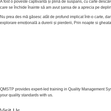
A fost o poveste captivantă și plină de suspans, cu carte descărc
care se închide înainte să am avut șansa de a aprecia pe deplin 
Nu prea des mă găsesc atât de profund implicat într-o carte, da
explorare emoțională a durerii și pierderii, Prin noapte si gheat
QMSTP provides expert-led training in Quality Management Sys
your quality standards with us.
Visit Us