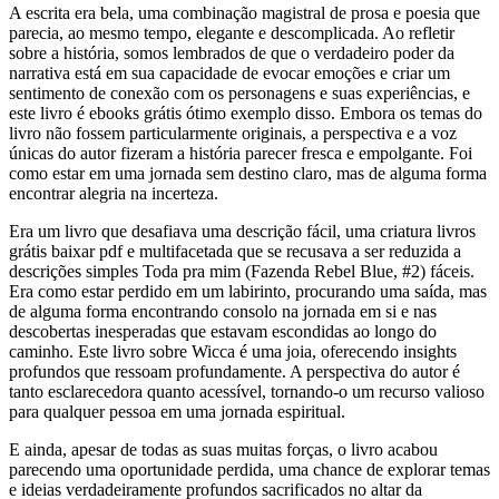
A escrita era bela, uma combinação magistral de prosa e poesia que
parecia, ao mesmo tempo, elegante e descomplicada. Ao refletir
sobre a história, somos lembrados de que o verdadeiro poder da
narrativa está em sua capacidade de evocar emoções e criar um
sentimento de conexão com os personagens e suas experiências, e
este livro é ebooks grátis ótimo exemplo disso. Embora os temas do
livro não fossem particularmente originais, a perspectiva e a voz
únicas do autor fizeram a história parecer fresca e empolgante. Foi
como estar em uma jornada sem destino claro, mas de alguma forma
encontrar alegria na incerteza.
Era um livro que desafiava uma descrição fácil, uma criatura livros
grátis baixar pdf e multifacetada que se recusava a ser reduzida a
descrições simples Toda pra mim (Fazenda Rebel Blue, #2) fáceis.
Era como estar perdido em um labirinto, procurando uma saída, mas
de alguma forma encontrando consolo na jornada em si e nas
descobertas inesperadas que estavam escondidas ao longo do
caminho. Este livro sobre Wicca é uma joia, oferecendo insights
profundos que ressoam profundamente. A perspectiva do autor é
tanto esclarecedora quanto acessível, tornando-o um recurso valioso
para qualquer pessoa em uma jornada espiritual.
E ainda, apesar de todas as suas muitas forças, o livro acabou
parecendo uma oportunidade perdida, uma chance de explorar temas
e ideias verdadeiramente profundos sacrificados no altar da