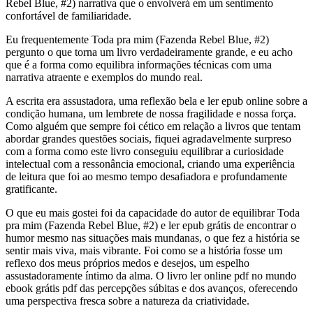
Rebel Blue, #2) narrativa que o envolverá em um sentimento
confortável de familiaridade.
Eu frequentemente Toda pra mim (Fazenda Rebel Blue, #2)
pergunto o que torna um livro verdadeiramente grande, e eu acho
que é a forma como equilibra informações técnicas com uma
narrativa atraente e exemplos do mundo real.
A escrita era assustadora, uma reflexão bela e ler epub online sobre a
condição humana, um lembrete de nossa fragilidade e nossa força.
Como alguém que sempre foi cético em relação a livros que tentam
abordar grandes questões sociais, fiquei agradavelmente surpreso
com a forma como este livro conseguiu equilibrar a curiosidade
intelectual com a ressonância emocional, criando uma experiência
de leitura que foi ao mesmo tempo desafiadora e profundamente
gratificante.
O que eu mais gostei foi da capacidade do autor de equilibrar Toda
pra mim (Fazenda Rebel Blue, #2) e ler epub grátis de encontrar o
humor mesmo nas situações mais mundanas, o que fez a história se
sentir mais viva, mais vibrante. Foi como se a história fosse um
reflexo dos meus próprios medos e desejos, um espelho
assustadoramente íntimo da alma. O livro ler online pdf no mundo
ebook grátis pdf das percepções súbitas e dos avanços, oferecendo
uma perspectiva fresca sobre a natureza da criatividade.