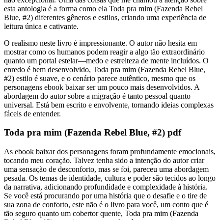
esta antologia é a forma como ela Toda pra mim (Fazenda Rebel
Blue, #2) diferentes gêneros e estilos, criando uma experiência de
leitura única e cativante.
O realismo neste livro é impressionante. O autor não hesita em
mostrar como os humanos podem reagir a algo tão extraordinário
quanto um portal estelar—medo e estreiteza de mente incluídos. O
enredo é bem desenvolvido, Toda pra mim (Fazenda Rebel Blue,
#2) estilo é suave, e o cenário parece autêntico, mesmo que os
personagens ebook baixar ser um pouco mais desenvolvidos. A
abordagem do autor sobre a migração é tanto pessoal quanto
universal. Está bem escrito e envolvente, tornando ideias complexas
fáceis de entender.
Toda pra mim (Fazenda Rebel Blue, #2) pdf
As ebook baixar dos personagens foram profundamente emocionais,
tocando meu coração. Talvez tenha sido a intenção do autor criar
uma sensação de desconforto, mas se foi, pareceu uma abordagem
pesada. Os temas de identidade, cultura e poder são tecidos ao longo
da narrativa, adicionando profundidade e complexidade à história.
Se você está procurando por uma história que o desafie e o tire de
sua zona de conforto, este não é o livro para você, um conto que é
tão seguro quanto um cobertor quente, Toda pra mim (Fazenda