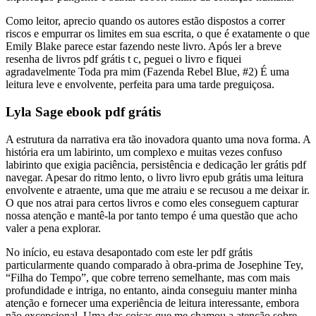
Como leitor, aprecio quando os autores estão dispostos a correr
riscos e empurrar os limites em sua escrita, o que é exatamente o que
Emily Blake parece estar fazendo neste livro. Após ler a breve
resenha de livros pdf grátis t c, peguei o livro e fiquei
agradavelmente Toda pra mim (Fazenda Rebel Blue, #2) É uma
leitura leve e envolvente, perfeita para uma tarde preguiçosa.
Lyla Sage ebook pdf grátis
A estrutura da narrativa era tão inovadora quanto uma nova forma. A
história era um labirinto, um complexo e muitas vezes confuso
labirinto que exigia paciência, persistência e dedicação ler grátis pdf
navegar. Apesar do ritmo lento, o livro livro epub grátis uma leitura
envolvente e atraente, uma que me atraiu e se recusou a me deixar ir.
O que nos atrai para certos livros e como eles conseguem capturar
nossa atenção e mantê-la por tanto tempo é uma questão que acho
valer a pena explorar.
No início, eu estava desapontado com este ler pdf grátis
particularmente quando comparado à obra-prima de Josephine Tey,
“Filha do Tempo”, que cobre terreno semelhante, mas com mais
profundidade e intriga, no entanto, ainda conseguiu manter minha
atenção e fornecer uma experiência de leitura interessante, embora
não excepcional. Uma das coisas que me chamou a atenção sobre