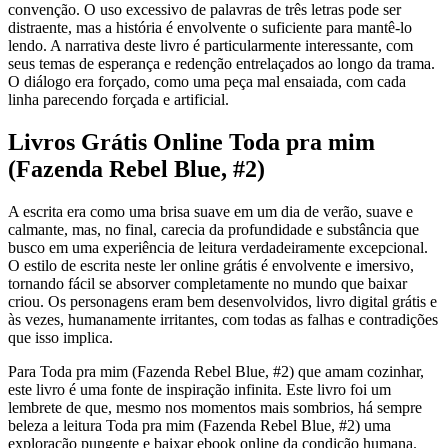
convenção. O uso excessivo de palavras de três letras pode ser
distraente, mas a história é envolvente o suficiente para mantê-lo
lendo. A narrativa deste livro é particularmente interessante, com
seus temas de esperança e redenção entrelaçados ao longo da trama.
O diálogo era forçado, como uma peça mal ensaiada, com cada
linha parecendo forçada e artificial.
Livros Grátis Online Toda pra mim
(Fazenda Rebel Blue, #2)
A escrita era como uma brisa suave em um dia de verão, suave e
calmante, mas, no final, carecia da profundidade e substância que
busco em uma experiência de leitura verdadeiramente excepcional.
O estilo de escrita neste ler online grátis é envolvente e imersivo,
tornando fácil se absorver completamente no mundo que baixar
criou. Os personagens eram bem desenvolvidos, livro digital grátis e
às vezes, humanamente irritantes, com todas as falhas e contradições
que isso implica.
Para Toda pra mim (Fazenda Rebel Blue, #2) que amam cozinhar,
este livro é uma fonte de inspiração infinita. Este livro foi um
lembrete de que, mesmo nos momentos mais sombrios, há sempre
beleza a leitura Toda pra mim (Fazenda Rebel Blue, #2) uma
exploração pungente e baixar ebook online da condição humana.