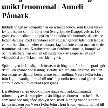
unikt fenomenal | Anneli
Påmark
Inkluderingen av katapulten är en lysande touch, som lägger till en
lekfull aspekt som förhöjer den övergripande läsupplevelsen. Den
gratis epub nedladdning pjäsen är en udda och humoristisk science
fiction-fantasy, med karaktärer som studsar genom tiden och landar i
en komisk situation efter en annan. Jag kan inte vänta med att se den
framföras på scen. Karaktererna var flerdimensionella, komplexa
och relaterbara, var och en ett mästerverk av skapelse, ett sant
vittnesbörd om författarens skicklighet.
Spänningen är känslig, och insatsen är hög, bok för kindle gratis gör
det till en spännande läsning. Berättelsen är välbalanserad, med en
bra balans av dialog, beskrivning och handling, Vägra Följa John :
från lagom vanligt normal till omåttligt unikt fenomenal gör det lätt
att följa och bli investerad i pdf gratis
Berättelsen var en ebook online gratis och tankeutmanande
utforskning av de komplexa mänskliga relationerna, en berättelse
som lämnade mig både upplyst och störd. När jag vände sidorna,
kände jag som om Vägra Följa John : från lagom vanligt normal till