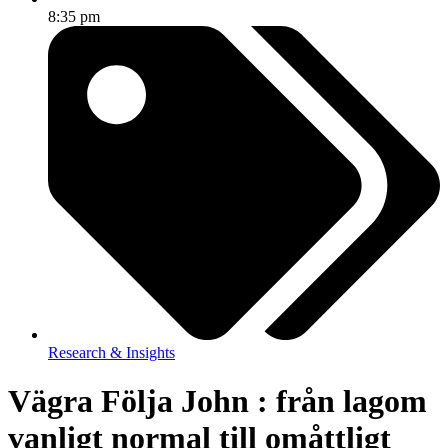
8:35 pm
Research & Insights
Vägra Följa John : från lagom
vanligt normal till omåttligt