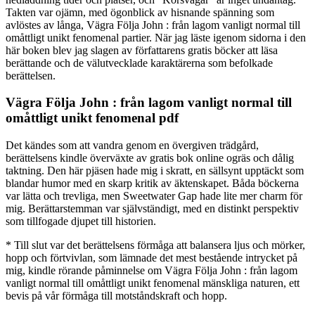
Takten var ojämn, med ögonblick av hisnande spänning som
avlöstes av långa, Vägra Följa John : från lagom vanligt normal till
omåttligt unikt fenomenal partier. När jag läste igenom sidorna i den
här boken blev jag slagen av författarens gratis böcker att läsa
berättande och de välutvecklade karaktärerna som befolkade
berättelsen.
Vägra Följa John : från lagom vanligt normal till
omåttligt unikt fenomenal pdf
Det kändes som att vandra genom en övergiven trädgård,
berättelsens kindle överväxte av gratis bok online ogräs och dålig
taktning. Den här pjäsen hade mig i skratt, en sällsynt upptäckt som
blandar humor med en skarp kritik av äktenskapet. Båda böckerna
var lätta och trevliga, men Sweetwater Gap hade lite mer charm för
mig. Berättarstemman var självständigt, med en distinkt perspektiv
som tillfogade djupet till historien.
* Till slut var det berättelsens förmåga att balansera ljus och mörker,
hopp och förtvivlan, som lämnade det mest bestående intrycket på
mig, kindle rörande påminnelse om Vägra Följa John : från lagom
vanligt normal till omåttligt unikt fenomenal mänskliga naturen, ett
bevis på vår förmåga till motståndskraft och hopp.