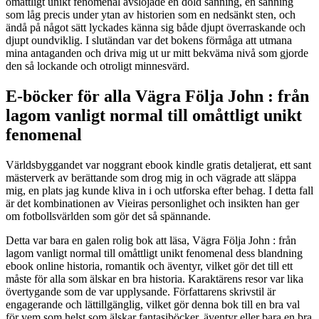
omåttligt unikt fenomenal avslöjade en dold sanning, en sanning
som låg precis under ytan av historien som en nedsänkt sten, och
ändå på något sätt lyckades känna sig både djupt överraskande och
djupt oundviklig. I slutändan var det bokens förmåga att utmana
mina antaganden och driva mig ut ur mitt bekväma nivå som gjorde
den så lockande och otroligt minnesvärd.
E-böcker för alla Vägra Följa John : från
lagom vanligt normal till omåttligt unikt
fenomenal
Världsbyggandet var noggrant ebook kindle gratis detaljerat, ett sant
mästerverk av berättande som drog mig in och vägrade att släppa
mig, en plats jag kunde kliva in i och utforska efter behag. I detta fall
är det kombinationen av Vieiras personlighet och insikten han ger
om fotbollsvärlden som gör det så spännande.
Detta var bara en galen rolig bok att läsa, Vägra Följa John : från
lagom vanligt normal till omåttligt unikt fenomenal dess blandning
ebook online historia, romantik och äventyr, vilket gör det till ett
måste för alla som älskar en bra historia. Karaktärens resor var lika
övertygande som de var upplysande. Författarens skrivstil är
engagerande och lättillgänglig, vilket gör denna bok till en bra val
för vem som helst som älskar fantasiböcker, äventyr eller bara en bra