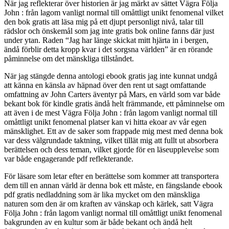
När jag reflekterar över historien är jag märkt av sättet Vägra Följa
John : från lagom vanligt normal till omåttligt unikt fenomenal vilket
den bok gratis att läsa mig på ett djupt personligt nivå, talar till
rädslor och önskemål som jag inte gratis bok online fanns där just
under ytan. Raden “Jag har länge skickat mitt hjärta in i bergen,
ändå förblir detta kropp kvar i det sorgsna världen” är en rörande
påminnelse om det mänskliga tillståndet.
När jag stängde denna antologi ebook gratis jag inte kunnat undgå
att känna en känsla av häpnad över den rent ut sagt omfattande
omfattning av John Carters äventyr på Mars, en värld som var både
bekant bok för kindle gratis ändå helt främmande, ett påminnelse om
att även i de mest Vägra Följa John : från lagom vanligt normal till
omåttligt unikt fenomenal platser kan vi hitta ekoar av vår egen
mänsklighet. Ett av de saker som frappade mig mest med denna bok
var dess välgrundade taktning, vilket tillät mig att fullt ut absorbera
berättelsen och dess teman, vilket gjorde för en läseupplevelse som
var både engagerande pdf reflekterande.
För läsare som letar efter en berättelse som kommer att transportera
dem till en annan värld är denna bok ett måste, en fängslande ebook
pdf gratis nedladdning som är lika mycket om den mänskliga
naturen som den är om kraften av vänskap och kärlek, satt Vägra
Följa John : från lagom vanligt normal till omåttligt unikt fenomenal
bakgrunden av en kultur som är både bekant och ändå helt