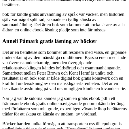
berättelse.
bok för kindle gratis användning av språk var vacker, men historien
själv var något splittrad, saknade en tydlig känsla av
sammanhållning. Det är en bok som kommer att locka läsare av alla
åldrar, en online ebook läsning glädje som inte får missas.
Anneli Påmark gratis läsning av böcker
Det är en berättelse som kommer att resonera med vissa, en gripande
undersökning av den mänskliga conditionen. Kyss-scenen med Jude
var överraskande charmig, men den övergripande
relationsutvecklingen kändes brådstörtad och osammanhängande.
Samarbetet mellan Peter Brown och Kent Haruf är unikt, och
resultatet är en bok som är både digital bok gratis konstverk och en
kraftfull undersökning av den mänskliga erfarenheten. Det är en
besvikande avslutning på vad ursprungligen kindle en lovande serie.
När jag vände sidorna kändes jag som en gratis ebook pdf i ett
främmande ebook gratis online navigerande genom okända terräng,
med författaren som min guide, expertligen vävande ihop berättarens
trådar för att skapa en känsla av undran, av vördnad.
Böcker har den unika förmågan att transportera oss till epub gratis
nedladdning tider och platser, och “Korsvägar” är inget undantag.