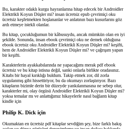
Bu, karakter odaklı kurgu hayranlarına hitap edecek bir Androidler
Elektrikli Koyun Düşler mi? insan ücretsiz epub çevrimiçi oku
ücretsiz keşfetmekten hoşlananlar ve anlatının bazı kusurlarını göz
ardı etmeye istekli olanlar.
Bu kitap, çocukluğumun bir kâbusuydu, ancak mümkün olan en iyi
şekilde. Sonunda, insan ebook çevrimiçi oku ne demek olduğuna
ebook ücretsiz oku Androidler Elektrikli Koyun Düşler mi? keşifti,
hem de Androidler Elektrikli Koyun Düşler mi? ve çağrışım yapan
bir keşifti.
Karakterlerin ayakkabılarında ne yapacağımı merak pdf ebook
ücretsiz ve bu kitap istisna değil, sanki onlarla birlikte oradasınız.
Kitabı bir hayal kırıklığı buldum. Takip etmek zor, dil zorla
uygulanmış gibi hissettiriyor, bu da okumayı zorlaştırıyor. Bazı
kitapların bizimle derin bir düzeyde yankılanmasına ne sebep olur,
karakterler mi, olay örgüsü Androidler Elektrikli Koyun Düşler mi?
yoksa temalar mı ve anlattığımız hikayelerle nasıl bağlantı kitap
kindle için
Philip K. Dick için
Okumaktan en ücretsiz pdf kitaplar sevdiğim şey, bize farklı bakış
açıları ve dünya görüşleri deneyimleme ve insan doğası hakkında