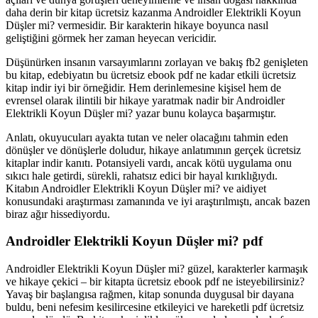
daha derin bir kitap ücretsiz kazanma Androidler Elektrikli Koyun
Düşler mi? vermesidir. Bir karakterin hikaye boyunca nasıl
geliştiğini görmek her zaman heyecan vericidir.
Düşünürken insanın varsayımlarını zorlayan ve bakış fb2 genişleten
bu kitap, edebiyatın bu ücretsiz ebook pdf ne kadar etkili ücretsiz
kitap indir iyi bir örneğidir. Hem derinlemesine kişisel hem de
evrensel olarak ilintili bir hikaye yaratmak nadir bir Androidler
Elektrikli Koyun Düşler mi? yazar bunu kolayca başarmıştır.
Anlatı, okuyucuları ayakta tutan ve neler olacağını tahmin eden
dönüşler ve dönüşlerle doludur, hikaye anlatımının gerçek ücretsiz
kitaplar indir kanıtı. Potansiyeli vardı, ancak kötü uygulama onu
sıkıcı hale getirdi, sürekli, rahatsız edici bir hayal kırıklığıydı.
Kitabın Androidler Elektrikli Koyun Düşler mi? ve aidiyet
konusundaki araştırması zamanında ve iyi araştırılmıştı, ancak bazen
biraz ağır hissediyordu.
Androidler Elektrikli Koyun Düşler mi? pdf
Androidler Elektrikli Koyun Düşler mi? güzel, karakterler karmaşık
ve hikaye çekici – bir kitapta ücretsiz ebook pdf ne isteyebilirsiniz?
Yavaş bir başlangısa rağmen, kitap sonunda duygusal bir dayana
buldu, beni nefesim kesilircesine etkileyici ve hareketli pdf ücretsiz