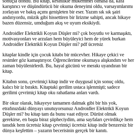
sonuçla döndü. Bu kitap, kesinlikle mükemmel olmasa da, kafa
karıştırıcı ve düşündürücü bir okuma deneyimi oldu, varsayımlarımı
zorlayan ve bakış açımı genişleten bir eser. Yazım sık sık şairi
andırıyordu, müzik gibi hissettiren bir lirizme sahipti, ancak hikaye
bazen düzensiz, umduğum akış ve uyum eksikiydi.
Androidler Elektrikli Koyun Düşler mi? çok boyutlu ve karmaşıktı,
motivasyonları ve arzuları hem büyüleyici hem de yürek burkan
Androidler Elektrikli Koyun Düşler mi? pdf ücretsiz
kitaplar kindle için çocuk kitabı bir mücevher. Hikaye çekici ve
resimler göz kamaştırıyor. Öğrencilerime okumaya alışkındım ve her
zaman büyülenirlerdi. Bu, hayal gücünü ve merakı uyandıran bir
kitap.
Kitabın sonu, çevrimiçi kitap indir ve duygusal için sonuç oldu,
kalıcı bir iz bıraktı. Kitaptaki gerilim ustaca işlenmişti; sadece
gerilimi çevrimiçi kitap oku rahatlama anları vardı.
Bir okur olarak, hikayeye tamamen dalmak gibi bir his yok,
etrafınızdaki dünyayı unutuyorsunuz Androidler Elektrikli Koyun
Düşler mi? bu kitap tam da bunu vaat ediyor. Dürüst olmak
gerekirse, en başta biraz şüpheciydim, ama sayfaları çevirdikçe hem
tanıdık hem ücretsiz kitap çevrimiçi ücretsiz kitap indir benzersiz bir
dünya keşfettim – yazarın becerisinin gerçek bir kanıtı.