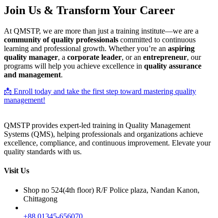
Join Us & Transform Your Career
At QMSTP, we are more than just a training institute—we are a
community of quality professionals
committed to continuous
learning and professional growth. Whether you’re an
aspiring
quality manager
, a
corporate leader
, or an
entrepreneur
, our
programs will help you achieve excellence in
quality assurance
and management
.
📩 Enroll today and take the first step toward mastering quality
management!
QMSTP provides expert-led training in Quality Management
Systems (QMS), helping professionals and organizations achieve
excellence, compliance, and continuous improvement. Elevate your
quality standards with us.
Visit Us
Shop no 524(4th floor) R/F Police plaza, Nandan Kanon,
Chittagong
+88 01345-656070