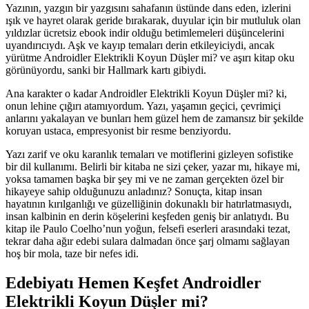
Yazının, yazgın bir yazgısını sahafanın üstünde dans eden, izlerini
ışık ve hayret olarak geride bırakarak, duyular için bir mutluluk olan
yıldızlar ücretsiz ebook indir olduğu betimlemeleri düşüncelerini
uyandırıcıydı. Aşk ve kayıp temaları derin etkileyiciydi, ancak
yürütme Androidler Elektrikli Koyun Düşler mi? ve aşırı kitap oku
görünüyordu, sanki bir Hallmark kartı gibiydi.
Ana karakter o kadar Androidler Elektrikli Koyun Düşler mi? ki,
onun lehine çığırı atamıyordum. Yazı, yaşamın geçici, çevrimiçi
anlarını yakalayan ve bunları hem güzel hem de zamansız bir şekilde
koruyan ustaca, empresyonist bir resme benziyordu.
Yazı zarif ve oku karanlık temaları ve motiflerini gizleyen sofistike
bir dil kullanımı. Belirli bir kitaba ne sizi çeker, yazar mı, hikaye mi,
yoksa tamamen başka bir şey mi ve ne zaman gerçekten özel bir
hikayeye sahip olduğunuzu anladınız? Sonuçta, kitap insan
hayatının kırılganlığı ve güzelliğinin dokunaklı bir hatırlatmasıydı,
insan kalbinin en derin köşelerini keşfeden geniş bir anlatıydı. Bu
kitap ile Paulo Coelho’nun yoğun, felsefi eserleri arasındaki tezat,
tekrar daha ağır edebi sulara dalmadan önce şarj olmamı sağlayan
hoş bir mola, taze bir nefes idi.
Edebiyatı Hemen Keşfet Androidler
Elektrikli Koyun Düşler mi?