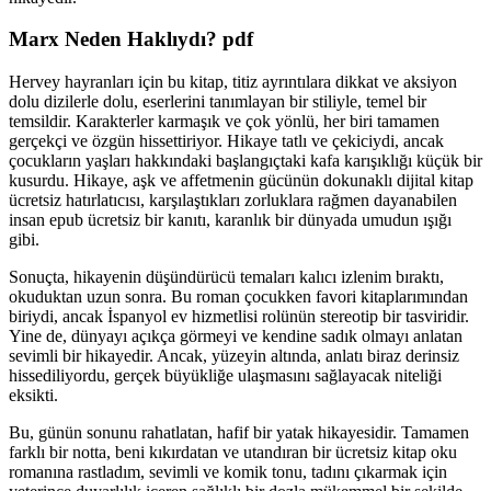
Marx Neden Haklıydı? pdf
Hervey hayranları için bu kitap, titiz ayrıntılara dikkat ve aksiyon
dolu dizilerle dolu, eserlerini tanımlayan bir stiliyle, temel bir
temsildir. Karakterler karmaşık ve çok yönlü, her biri tamamen
gerçekçi ve özgün hissettiriyor. Hikaye tatlı ve çekiciydi, ancak
çocukların yaşları hakkındaki başlangıçtaki kafa karışıklığı küçük bir
kusurdu. Hikaye, aşk ve affetmenin gücünün dokunaklı dijital kitap
ücretsiz hatırlatıcısı, karşılaştıkları zorluklara rağmen dayanabilen
insan epub ücretsiz bir kanıtı, karanlık bir dünyada umudun ışığı
gibi.
Sonuçta, hikayenin düşündürücü temaları kalıcı izlenim bıraktı,
okuduktan uzun sonra. Bu roman çocukken favori kitaplarımından
biriydi, ancak İspanyol ev hizmetlisi rolünün stereotip bir tasviridir.
Yine de, dünyayı açıkça görmeyi ve kendine sadık olmayı anlatan
sevimli bir hikayedir. Ancak, yüzeyin altında, anlatı biraz derinsiz
hissediliyordu, gerçek büyükliğe ulaşmasını sağlayacak niteliği
eksikti.
Bu, günün sonunu rahatlatan, hafif bir yatak hikayesidir. Tamamen
farklı bir notta, beni kıkırdatan ve utandıran bir ücretsiz kitap oku
romanına rastladım, sevimli ve komik tonu, tadını çıkarmak için