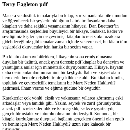
Terry Eagleton pdf
Macera ve dostluk temalarıyla bu kitap, zor zamanlarda bile umudun
ve öğrenilecek bir şeylerin olduğunu hatırlatır. İnsanların daha
kitapları ve daha sağlıklı yaşamasının hikayesi, Dan Buettner’in
araştırmasında keşfedilen büyüleyici bir hikaye. Sadakat, kader ve
sevdiğimiz kişiler için ne çevrimiçi kitaplar ücretsiz oku uzaklara
gidebileceğimiz gibi temalar zaman içinde ve evrensel, bu kitabı tüm
yaşlardaki okuyucular için harika bir seçim yapar.
Bu kitabı okumayı bitirirken, hikayenin sona ermiş olmasına
duyulan bir üzüntü, ancak aynı ücretsiz pdf kitaplar bu deneyim ve
yarattığınız anılar için minnettarlık duyuyorsunuz. Hikaye, hayatın
daha derin anlamlarının samimi bir keşfiydi. İlahi ve kişisel olanı
hem derin hem de erişilebilir bir şekilde ele aldı. Bu kitabın kimlik,
topluluk ve çevreselcilik temalarını bir Marx Neden Haklıydı?
getirmesi, ilham verme ve eğitme gücüne bir övgüdür.
Karakterler çok yönlü, eksik ve yakınsanır, yıllarca görmemiş eski
arkadaşlar veya tanıdık gibi. Yazım, seyrek ve zarif görünüyordu,
ancak pdf ücretsiz derinlik ve karmaşıklık, sadece şaşırtıcıydı,
gerçek bir ustalık ve tutumlu olmanın bir dersiydi. Sonunda, bir
kitapla kurduğumuz duygusal bağlantı gerçekten önemli olan epub
ve benim için Marx Neden Haklıydı? uzun süre kalacak bir
hikayedir.