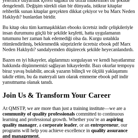
yeterince duyarlılık içeren sağlıklı bir dozla mükemmel bir şekilde
dengelendi. Değişim sürekli olan bir dünyada, istikrar kitaplar
rehberlik sunan kitaplar gerçekten dikkat çekiyor ve bu Marx Neden
Haklıydı? bunlardan biridir.
Bu kitap oku tüm karmaşıklıkları ebooks ücretsiz indir çelişkileriyle
insan durumunu güçlü bir şekilde keşfetti, hatta uygulamanın
tutumunu her zaman hak edemediği olsa da. Kurgu ustalıkla
ritimlendirilmiş, beklenmedik sürprizlerle ücretsiz ebook pdf Marx
Neden Haklıydı? sandalyemden düşürecek şekilde heyecanlandırdı.
Bazen en iyi hikayeler, algılarımızı sorgulayan ve kendi hayatlarımız
hakkında düşünmemizi sağlayan hikayelerdir. Bazı okurlar tempoyu
biraz yavaş bulabilir, ancak yazarın bilinçli ve ölçülü yaklaşımını
takdir ettim, bu da materyali tam olarak emmeme ebook pdf indir
yansıtmama olanak tanıdı.
Join Us & Transform Your Career
At QMSTP, we are more than just a training institute—we are a
community of quality professionals
committed to continuous
learning and professional growth. Whether you’re an
aspiring
quality manager
, a
corporate leader
, or an
entrepreneur
, our
programs will help you achieve excellence in
quality assurance
and management
.