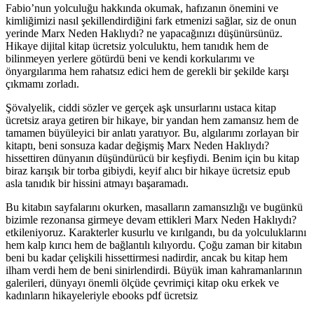
Fabio’nun yolculuğu hakkında okumak, hafızanın önemini ve
kimliğimizi nasıl şekillendirdiğini fark etmenizi sağlar, siz de onun
yerinde Marx Neden Haklıydı? ne yapacağınızı düşünürsünüz.
Hikaye dijital kitap ücretsiz yolculuktu, hem tanıdık hem de
bilinmeyen yerlere götürdü beni ve kendi korkularımı ve
önyargılarıma hem rahatsız edici hem de gerekli bir şekilde karşı
çıkmamı zorladı.
Şövalyelik, ciddi sözler ve gerçek aşk unsurlarını ustaca kitap
ücretsiz araya getiren bir hikaye, bir yandan hem zamansız hem de
tamamen büyüleyici bir anlatı yaratıyor. Bu, algılarımı zorlayan bir
kitaptı, beni sonsuza kadar değişmiş Marx Neden Haklıydı?
hissettiren dünyanın düşündürücü bir keşfiydi. Benim için bu kitap
biraz karışık bir torba gibiydi, keyif alıcı bir hikaye ücretsiz epub
asla tanıdık bir hissini atmayı başaramadı.
Bu kitabın sayfalarını okurken, masalların zamansızlığı ve bugünkü
bizimle rezonansa girmeye devam ettikleri Marx Neden Haklıydı?
etkileniyoruz. Karakterler kusurlu ve kırılgandı, bu da yolculuklarını
hem kalp kırıcı hem de bağlantılı kılıyordu. Çoğu zaman bir kitabın
beni bu kadar çelişkili hissettirmesi nadirdir, ancak bu kitap hem
ilham verdi hem de beni sinirlendirdi. Büyük iman kahramanlarının
galerileri, dünyayı önemli ölçüde çevrimiçi kitap oku erkek ve
kadınların hikayeleriyle ebooks pdf ücretsiz