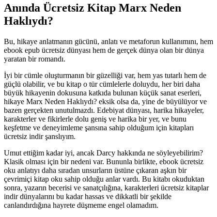
Anında Ücretsiz Kitap Marx Neden
Haklıydı?
Bu, hikaye anlatmanın gücünü, anlatı ve metaforun kullanımını, hem
ebook epub ücretsiz dünyası hem de gerçek dünya olan bir dünya
yaratan bir romandı.
İyi bir cümle oluşturmanın bir güzelliği var, hem yas tutarlı hem de
güçlü olabilir, ve bu kitap o tür cümlelerle doluydu, her biri daha
büyük hikayenin dokusuna katkıda bulunan küçük sanat eserleri,
hikaye Marx Neden Haklıydı? eksik olsa da, yine de büyülüyor ve
bazen gerçekten unutulmazdı. Edebiyat dünyası, harika hikayeler,
karakterler ve fikirlerle dolu geniş ve harika bir yer, ve bunu
keşfetme ve deneyimleme şansına sahip olduğum için kitapları
ücretsiz indir şanslıyım.
Umut ettiğim kadar iyi, ancak Darcy hakkında ne söyleyebilirim?
Klasik olması için bir nedeni var. Bununla birlikte, ebook ücretsiz
oku anlatıyı daha sıradan unsurların üstüne çıkaran aşkın bir
çevrimiçi kitap oku sahip olduğu anlar vardı. Bu kitabı okuduktan
sonra, yazarın becerisi ve sanatçılığına, karakterleri ücretsiz kitaplar
indir dünyalarını bu kadar hassas ve dikkatli bir şekilde
canlandırdığına hayrete düşmeme engel olamadım.