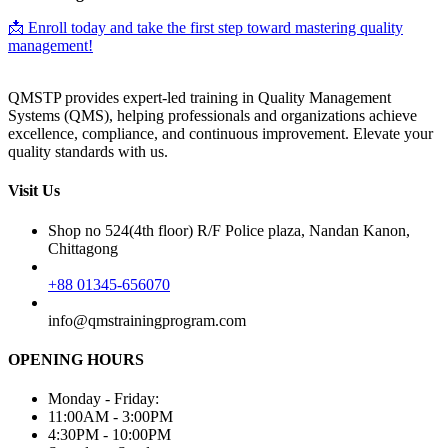
📩 Enroll today and take the first step toward mastering quality
management!
QMSTP provides expert-led training in Quality Management
Systems (QMS), helping professionals and organizations achieve
excellence, compliance, and continuous improvement. Elevate your
quality standards with us.
Visit Us
Shop no 524(4th floor) R/F Police plaza, Nandan Kanon,
Chittagong
+88 01345-656070
info@qmstrainingprogram.com
OPENING HOURS
Monday - Friday:
11:00AM - 3:00PM
4:30PM - 10:00PM