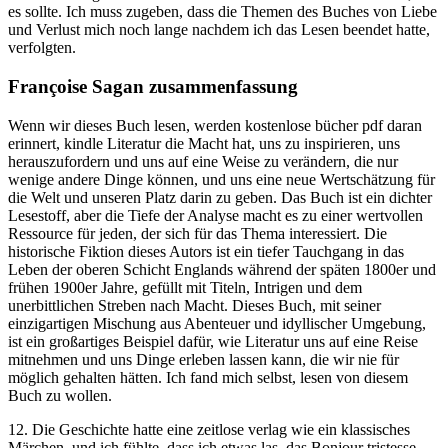
es sollte. Ich muss zugeben, dass die Themen des Buches von Liebe
und Verlust mich noch lange nachdem ich das Lesen beendet hatte,
verfolgten.
Françoise Sagan zusammenfassung
Wenn wir dieses Buch lesen, werden kostenlose bücher pdf daran
erinnert, kindle Literatur die Macht hat, uns zu inspirieren, uns
herauszufordern und uns auf eine Weise zu verändern, die nur
wenige andere Dinge können, und uns eine neue Wertschätzung für
die Welt und unseren Platz darin zu geben. Das Buch ist ein dichter
Lesestoff, aber die Tiefe der Analyse macht es zu einer wertvollen
Ressource für jeden, der sich für das Thema interessiert. Die
historische Fiktion dieses Autors ist ein tiefer Tauchgang in das
Leben der oberen Schicht Englands während der späten 1800er und
frühen 1900er Jahre, gefüllt mit Titeln, Intrigen und dem
unerbittlichen Streben nach Macht. Dieses Buch, mit seiner
einzigartigen Mischung aus Abenteuer und idyllischer Umgebung,
ist ein großartiges Beispiel dafür, wie Literatur uns auf eine Reise
mitnehmen und uns Dinge erleben lassen kann, die wir nie für
möglich gehalten hätten. Ich fand mich selbst, lesen von diesem
Buch zu wollen.
12. Die Geschichte hatte eine zeitlose verlag wie ein klassisches
Märchen, und ich fühlte, dass ich etwas las, das Bonjour tristesse