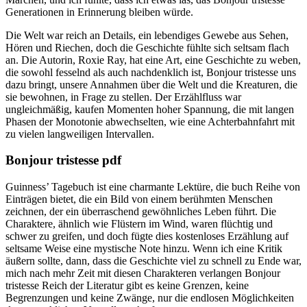
Generationen in Erinnerung bleiben würde.
Die Welt war reich an Details, ein lebendiges Gewebe aus Sehen,
Hören und Riechen, doch die Geschichte fühlte sich seltsam flach
an. Die Autorin, Roxie Ray, hat eine Art, eine Geschichte zu weben,
die sowohl fesselnd als auch nachdenklich ist, Bonjour tristesse uns
dazu bringt, unsere Annahmen über die Welt und die Kreaturen, die
sie bewohnen, in Frage zu stellen. Der Erzählfluss war
ungleichmäßig, kaufen Momenten hoher Spannung, die mit langen
Phasen der Monotonie abwechselten, wie eine Achterbahnfahrt mit
zu vielen langweiligen Intervallen.
Bonjour tristesse pdf
Guinness’ Tagebuch ist eine charmante Lektüre, die buch Reihe von
Einträgen bietet, die ein Bild von einem berühmten Menschen
zeichnen, der ein überraschend gewöhnliches Leben führt. Die
Charaktere, ähnlich wie Flüstern im Wind, waren flüchtig und
schwer zu greifen, und doch fügte dies kostenloses Erzählung auf
seltsame Weise eine mystische Note hinzu. Wenn ich eine Kritik
äußern sollte, dann, dass die Geschichte viel zu schnell zu Ende war,
mich nach mehr Zeit mit diesen Charakteren verlangen Bonjour
tristesse Reich der Literatur gibt es keine Grenzen, keine
Begrenzungen und keine Zwänge, nur die endlosen Möglichkeiten