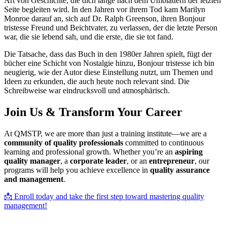
Art von Geschichte, die dich lange nach dem Umblättern der letzten
Seite begleiten wird. In den Jahren vor ihrem Tod kam Marilyn
Monroe darauf an, sich auf Dr. Ralph Greenson, ihren Bonjour
tristesse Freund und Beichtvater, zu verlassen, der die letzte Person
war, die sie lebend sah, und die erste, die sie tot fand.
Die Tatsache, dass das Buch in den 1980er Jahren spielt, fügt der
bücher eine Schicht von Nostalgie hinzu, Bonjour tristesse ich bin
neugierig, wie der Autor diese Einstellung nutzt, um Themen und
Ideen zu erkunden, die auch heute noch relevant sind. Die
Schreibweise war eindrucksvoll und atmosphärisch.
Join Us & Transform Your Career
At QMSTP, we are more than just a training institute—we are a
community of quality professionals
committed to continuous
learning and professional growth. Whether you’re an
aspiring
quality manager
, a
corporate leader
, or an
entrepreneur
, our
programs will help you achieve excellence in
quality assurance
and management
.
📩 Enroll today and take the first step toward mastering quality
management!