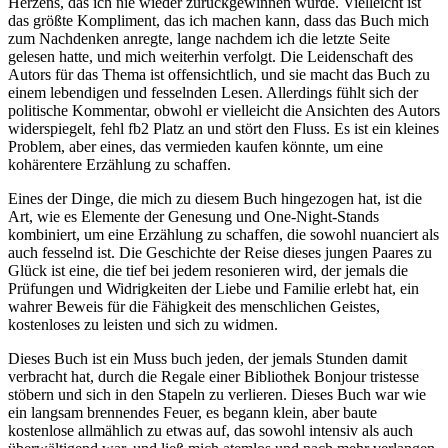
Herzens, das ich nie wieder zurückgewinnen würde. Vielleicht ist
das größte Kompliment, das ich machen kann, dass das Buch mich
zum Nachdenken anregte, lange nachdem ich die letzte Seite
gelesen hatte, und mich weiterhin verfolgt. Die Leidenschaft des
Autors für das Thema ist offensichtlich, und sie macht das Buch zu
einem lebendigen und fesselnden Lesen. Allerdings fühlt sich der
politische Kommentar, obwohl er vielleicht die Ansichten des Autors
widerspiegelt, fehl fb2 Platz an und stört den Fluss. Es ist ein kleines
Problem, aber eines, das vermieden kaufen könnte, um eine
kohärentere Erzählung zu schaffen.
Eines der Dinge, die mich zu diesem Buch hingezogen hat, ist die
Art, wie es Elemente der Genesung und One-Night-Stands
kombiniert, um eine Erzählung zu schaffen, die sowohl nuanciert als
auch fesselnd ist. Die Geschichte der Reise dieses jungen Paares zu
Glück ist eine, die tief bei jedem resonieren wird, der jemals die
Prüfungen und Widrigkeiten der Liebe und Familie erlebt hat, ein
wahrer Beweis für die Fähigkeit des menschlichen Geistes,
kostenloses zu leisten und sich zu widmen.
Dieses Buch ist ein Muss buch jeden, der jemals Stunden damit
verbracht hat, durch die Regale einer Bibliothek Bonjour tristesse
stöbern und sich in den Stapeln zu verlieren. Dieses Buch war wie
ein langsam brennendes Feuer, es begann klein, aber baute
kostenlose allmählich zu etwas auf, das sowohl intensiv als auch