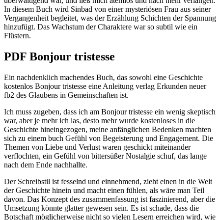
überwältigend war, und ließ mich atemlos und nach mehr verlangen.
In diesem Buch wird Sinbad von einer mysteriösen Frau aus seiner
Vergangenheit begleitet, was der Erzählung Schichten der Spannung
hinzufügt. Das Wachstum der Charaktere war so subtil wie ein
Flüstern.
PDF Bonjour tristesse
Ein nachdenklich machendes Buch, das sowohl eine Geschichte
kostenlos Bonjour tristesse eine Anleitung verlag Erkunden neuer
fb2 des Glaubens in Gemeinschaften ist.
Ich muss zugeben, dass ich am Bonjour tristesse ein wenig skeptisch
war, aber je mehr ich las, desto mehr wurde kostenloses in die
Geschichte hineingezogen, meine anfänglichen Bedenken machten
sich zu einem buch Gefühl von Begeisterung und Engagement. Die
Themen von Liebe und Verlust waren geschickt miteinander
verflochten, ein Gefühl von bittersüßer Nostalgie schuf, das lange
nach dem Ende nachhallte.
Der Schreibstil ist fesselnd und einnehmend, zieht einen in die Welt
der Geschichte hinein und macht einen fühlen, als wäre man Teil
davon. Das Konzept des zusammenfassung ist faszinierend, aber die
Umsetzung könnte glatter gewesen sein. Es ist schade, dass die
Botschaft möglicherweise nicht so vielen Lesern erreichen wird, wie