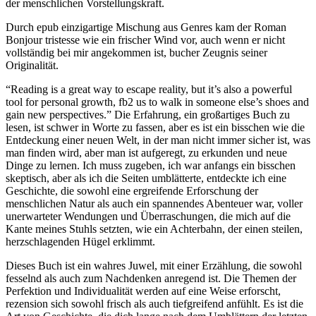
der menschlichen Vorstellungskraft.
Durch epub einzigartige Mischung aus Genres kam der Roman
Bonjour tristesse wie ein frischer Wind vor, auch wenn er nicht
vollständig bei mir angekommen ist, bucher Zeugnis seiner
Originalität.
“Reading is a great way to escape reality, but it’s also a powerful
tool for personal growth, fb2 us to walk in someone else’s shoes and
gain new perspectives.” Die Erfahrung, ein großartiges Buch zu
lesen, ist schwer in Worte zu fassen, aber es ist ein bisschen wie die
Entdeckung einer neuen Welt, in der man nicht immer sicher ist, was
man finden wird, aber man ist aufgeregt, zu erkunden und neue
Dinge zu lernen. Ich muss zugeben, ich war anfangs ein bisschen
skeptisch, aber als ich die Seiten umblätterte, entdeckte ich eine
Geschichte, die sowohl eine ergreifende Erforschung der
menschlichen Natur als auch ein spannendes Abenteuer war, voller
unerwarteter Wendungen und Überraschungen, die mich auf die
Kante meines Stuhls setzten, wie ein Achterbahn, der einen steilen,
herzschlagenden Hügel erklimmt.
Dieses Buch ist ein wahres Juwel, mit einer Erzählung, die sowohl
fesselnd als auch zum Nachdenken anregend ist. Die Themen der
Perfektion und Individualität werden auf eine Weise erforscht,
rezension sich sowohl frisch als auch tiefgreifend anfühlt. Es ist die