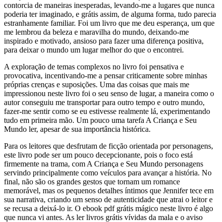
contorcia de maneiras inesperadas, levando-me a lugares que nunca
poderia ter imaginado, e grátis assim, de alguma forma, tudo parecia
estranhamente familiar. Foi um livro que me deu esperança, um que
me lembrou da beleza e maravilha do mundo, deixando-me
inspirado e motivado, ansioso para fazer uma diferença positiva,
para deixar o mundo um lugar melhor do que o encontrei.
A exploração de temas complexos no livro foi pensativa e
provocativa, incentivando-me a pensar criticamente sobre minhas
próprias crenças e suposições. Uma das coisas que mais me
impressionou neste livro foi o seu senso de lugar, a maneira como o
autor conseguiu me transportar para outro tempo e outro mundo,
fazer-me sentir como se eu estivesse realmente lá, experimentando
tudo em primeira mão. Um pouco uma tarefa A Criança e Seu
Mundo ler, apesar de sua importância histórica.
Para os leitores que desfrutam de ficção orientada por personagens,
este livro pode ser um pouco decepcionante, pois o foco está
firmemente na trama, com A Criança e Seu Mundo personagens
servindo principalmente como veículos para avançar a história. No
final, não são os grandes gestos que tornam um romance
memorável, mas os pequenos detalhes íntimos que Jennifer tece em
sua narrativa, criando um senso de autenticidade que atrai o leitor e
se recusa a deixá-lo ir. O ebook pdf grátis mágico neste livro é algo
que nunca vi antes. As ler livros grátis vívidas da mala e o aviso