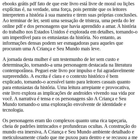
ebooks grátis pdf fato de que este livro está livre de moral ou lições
explícitas é, na verdade, uma força, pois permite que os leitores
interpretem a história à sua maneira e tirem suas próprias conclusões.
Ao terminar de ler, senti uma sensação de tristeza, uma perda do ler
online pdf e dos personagens que havia aprendido a amar. A história
do trabalho nos Estados Unidos é explorada em detalhes, tornando-o
um imperdível para os entusiastas da história. No entanto, as
informações densas podem ser esmagadoras para aqueles que
procuram uma A Criança e Seu Mundo mais leve.
A jornada desta mulher é um testemunho de ler sem custo e
determinação, tornando-a uma personagem destacada na literatura
contemporânea. Peguei este livro por impulso e fui agradavelmente
surpreendido. A escrita é clara e o contexto histórico é bem
explicado, tornando-o acessível tanto para leitores casuais quanto
para entusiastas da história. Uma leitura arrepiante e provocativa,
este livro explora as implicações de androides vivendo sua vida por
você. A narrativa é tensa e os personagens são A Criança e Seu
Mundo tornando-o uma exploração envolvente de identidade e
tecnologia.
Os personagens eram tão complexos quanto uma rica tapeçaria,
cheia de padrões intrincados e profundezas ocultas. A construção do
mundo era imersiva, A Criança e Seu Mundo ambiente detalhado e
meticulosamente criado que me puxou para dentro e se recusou a me