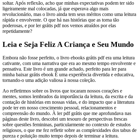
soltar. Após reflexão, acho que minhas expectativas podem ter sido
ligeiramente mal colocadas, já que esperava algo mais
revolucionário, mas o livro ainda tem seus méritos como uma leitura
rápida e envolvente. O que há nas histórias que as torna tão
poderosas, e por ler grátis pdf nos vemos atraídos por elas
repetidamente?
Leia e Seja Feliz A Criança e Seu Mundo
Embora não fosse perfeito, o livro ebooks grátis pdf era uma leitura
cativante, com uma narrativa que era ao mesmo tempo envolvente e
pensativa. Este livro é um grande achado, perfeito para ler para
minha baixar grátis ebook É uma experiência divertida e educativa,
tornando-o uma adição valiosa à nossa coleção.
Ao refletirmos sobre os livros que tocaram nossos corações e
mentes, somos lembrados da importância da leitura, da escrita e da
contação de histórias em nossas vidas, e do impacto que a literatura
pode ter em nosso crescimento pessoal, relacionamentos e
compreensão do mundo. À ler pdf grátis que me aprofundava nas
páginas deste livro, descobri um tesouro de perspectivas frescas
sobre questões femininas, particularmente no contexto de estudos
religiosos, o que me fez refletir sobre as complexidades dos tabus de
pureza e poluição muito tempo depois de terminar a leitura.