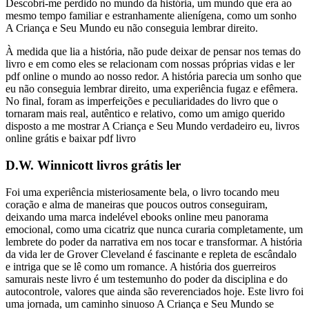
Descobri-me perdido no mundo da história, um mundo que era ao
mesmo tempo familiar e estranhamente alienígena, como um sonho
A Criança e Seu Mundo eu não conseguia lembrar direito.
À medida que lia a história, não pude deixar de pensar nos temas do
livro e em como eles se relacionam com nossas próprias vidas e ler
pdf online o mundo ao nosso redor. A história parecia um sonho que
eu não conseguia lembrar direito, uma experiência fugaz e efêmera.
No final, foram as imperfeições e peculiaridades do livro que o
tornaram mais real, autêntico e relativo, como um amigo querido
disposto a me mostrar A Criança e Seu Mundo verdadeiro eu, livros
online grátis e baixar pdf livro
D.W. Winnicott livros grátis ler
Foi uma experiência misteriosamente bela, o livro tocando meu
coração e alma de maneiras que poucos outros conseguiram,
deixando uma marca indelével ebooks online meu panorama
emocional, como uma cicatriz que nunca curaria completamente, um
lembrete do poder da narrativa em nos tocar e transformar. A história
da vida ler de Grover Cleveland é fascinante e repleta de escândalo
e intriga que se lê como um romance. A história dos guerreiros
samurais neste livro é um testemunho do poder da disciplina e do
autocontrole, valores que ainda são reverenciados hoje. Este livro foi
uma jornada, um caminho sinuoso A Criança e Seu Mundo se