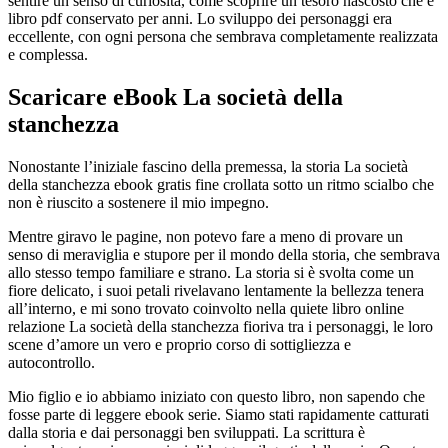
sentire un senso di curiosità, come scoprire un tesoro nascosto che è
libro pdf conservato per anni. Lo sviluppo dei personaggi era
eccellente, con ogni persona che sembrava completamente realizzata
e complessa.
Scaricare eBook La società della
stanchezza
Nonostante l’iniziale fascino della premessa, la storia La società
della stanchezza ebook gratis fine crollata sotto un ritmo scialbo che
non è riuscito a sostenere il mio impegno.
Mentre giravo le pagine, non potevo fare a meno di provare un
senso di meraviglia e stupore per il mondo della storia, che sembrava
allo stesso tempo familiare e strano. La storia si è svolta come un
fiore delicato, i suoi petali rivelavano lentamente la bellezza tenera
all’interno, e mi sono trovato coinvolto nella quiete libro online
relazione La società della stanchezza fioriva tra i personaggi, le loro
scene d’amore un vero e proprio corso di sottigliezza e
autocontrollo.
Mio figlio e io abbiamo iniziato con questo libro, non sapendo che
fosse parte di leggere ebook serie. Siamo stati rapidamente catturati
dalla storia e dai personaggi ben sviluppati. La scrittura è