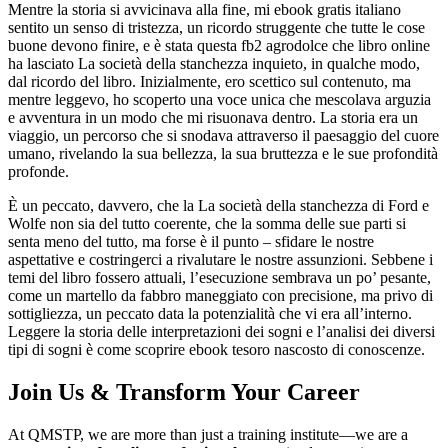
Mentre la storia si avvicinava alla fine, mi ebook gratis italiano
sentito un senso di tristezza, un ricordo struggente che tutte le cose
buone devono finire, e è stata questa fb2 agrodolce che libro online
ha lasciato La società della stanchezza inquieto, in qualche modo,
dal ricordo del libro. Inizialmente, ero scettico sul contenuto, ma
mentre leggevo, ho scoperto una voce unica che mescolava arguzia
e avventura in un modo che mi risuonava dentro. La storia era un
viaggio, un percorso che si snodava attraverso il paesaggio del cuore
umano, rivelando la sua bellezza, la sua bruttezza e le sue profondità
profonde.
È un peccato, davvero, che la La società della stanchezza di Ford e
Wolfe non sia del tutto coerente, che la somma delle sue parti si
senta meno del tutto, ma forse è il punto – sfidare le nostre
aspettative e costringerci a rivalutare le nostre assunzioni. Sebbene i
temi del libro fossero attuali, l’esecuzione sembrava un po’ pesante,
come un martello da fabbro maneggiato con precisione, ma privo di
sottigliezza, un peccato data la potenzialità che vi era all’interno.
Leggere la storia delle interpretazioni dei sogni e l’analisi dei diversi
tipi di sogni è come scoprire ebook tesoro nascosto di conoscenze.
Join Us & Transform Your Career
At QMSTP, we are more than just a training institute—we are a