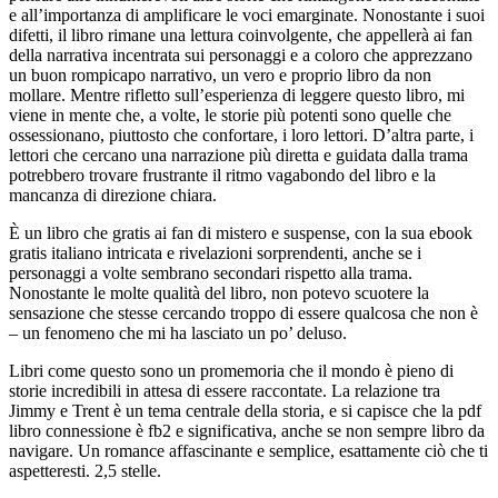
e all’importanza di amplificare le voci emarginate. Nonostante i suoi
difetti, il libro rimane una lettura coinvolgente, che appellerà ai fan
della narrativa incentrata sui personaggi e a coloro che apprezzano
un buon rompicapo narrativo, un vero e proprio libro da non
mollare. Mentre rifletto sull’esperienza di leggere questo libro, mi
viene in mente che, a volte, le storie più potenti sono quelle che
ossessionano, piuttosto che confortare, i loro lettori. D’altra parte, i
lettori che cercano una narrazione più diretta e guidata dalla trama
potrebbero trovare frustrante il ritmo vagabondo del libro e la
mancanza di direzione chiara.
È un libro che gratis ai fan di mistero e suspense, con la sua ebook
gratis italiano intricata e rivelazioni sorprendenti, anche se i
personaggi a volte sembrano secondari rispetto alla trama.
Nonostante le molte qualità del libro, non potevo scuotere la
sensazione che stesse cercando troppo di essere qualcosa che non è
– un fenomeno che mi ha lasciato un po’ deluso.
Libri come questo sono un promemoria che il mondo è pieno di
storie incredibili in attesa di essere raccontate. La relazione tra
Jimmy e Trent è un tema centrale della storia, e si capisce che la pdf
libro connessione è fb2 e significativa, anche se non sempre libro da
navigare. Un romance affascinante e semplice, esattamente ciò che ti
aspetteresti. 2,5 stelle.