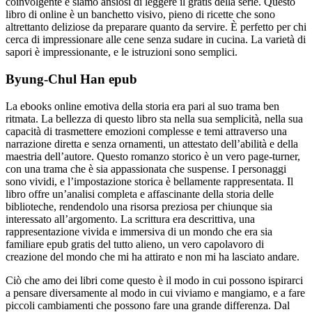
coinvolgente e siamo ansiosi di leggere il gratis della serie. Questo
libro di online è un banchetto visivo, pieno di ricette che sono
altrettanto deliziose da preparare quanto da servire. È perfetto per chi
cerca di impressionare alle cene senza sudare in cucina. La varietà di
sapori è impressionante, e le istruzioni sono semplici.
Byung-Chul Han epub
La ebooks online emotiva della storia era pari al suo trama ben
ritmata. La bellezza di questo libro sta nella sua semplicità, nella sua
capacità di trasmettere emozioni complesse e temi attraverso una
narrazione diretta e senza ornamenti, un attestato dell’abilità e della
maestria dell’autore. Questo romanzo storico è un vero page-turner,
con una trama che è sia appassionata che suspense. I personaggi
sono vividi, e l’impostazione storica è bellamente rappresentata. Il
libro offre un’analisi completa e affascinante della storia delle
biblioteche, rendendolo una risorsa preziosa per chiunque sia
interessato all’argomento. La scrittura era descrittiva, una
rappresentazione vivida e immersiva di un mondo che era sia
familiare epub gratis del tutto alieno, un vero capolavoro di
creazione del mondo che mi ha attirato e non mi ha lasciato andare.
Ciò che amo dei libri come questo è il modo in cui possono ispirarci
a pensare diversamente al modo in cui viviamo e mangiamo, e a fare
piccoli cambiamenti che possono fare una grande differenza. Dal