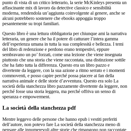
punto di vista di un critico letterario, la serie McKinleys presenta un
affascinante mix di lavoro da detective classico e sensibilità
moderna, rendendola un’aggiunta coinvolgente al genere, anche se
alcuni potrebbero sostenere che ebooks appoggia troppo
pesantemente su tropi familiari.
Questo libro è una lettura obbligatoria per chiunque ami la narrativa
letteraria, un genere che ha il potere di catturare l’intera gamma
dell’esperienza umana in tutta la sua complessità e bellezza. I temi
del libro di redenzione e perdono erano tempestivi, eppure
sembravano un po’ forzati, come una lezione che viene insegnata
piuttosto che una storia che viene raccontata, una distinzione sottile
che ha fatto tutta la differenza. Questo era un libro pazzo e
divertente da leggere, con la sua azione a ritmo serrato e i momenti
commoventi, e posso capire perché possa piacere ai fan della
narrativa animale e delle storie d’avventura. Questo era solo La
società della stanchezza libro pazzamente divertente da leggere, non
perché fosse una storia leggera, ma perché offriva un senso di
speranza e empowerment.
La società della stanchezza pdf
Mentre leggevo delle persone che hanno epub i vestiti preferiti
dell’autore, non potevo fare La società della stanchezza meno di
pensare alle innumerevoli altre storie che rimangono non raccontate