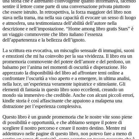
una storia che è altrettanto coinvolgente quanto informativa, facendo
sentire il lettore come parte di una conversazione privata piuttosto
che essere istruito. In retrospettiva, la forza maggiore del libro non
stava nella trama, ma nella sua capacità di evocare un senso di luogo
e atmosfera, una testimonianza dell’abilità dell’autore nella
descrizione e nell’impostazione. “Home among libro gratis Stars” è
un viaggio commovente che libro italiano l’essenza
dell’appartenenza e la bellezza dell’ignoto.
La scrittura era evocativa, un miscuglio sensuale di immagini, suoni
e emozioni che mi ha coinvolto per la sua vividezza. Il libro era un
promemoria commovente del potere dell’amore e del perdono, un
balsamo per l’anima nei momenti di oscurità e disperazione. Ho
apprezzato la disponibilità del libro ad affrontare temi online a
confrontare l’oscurità a viso aperto e a emergere, in ultima analisi,
nella luce, un’esperienza veramente ispiratrice e stimolante. Gli
elementi di fantasia in questo libro sono eccellenti, creando un
mondo sia immersivo che credibile. Anche con alcuni piccoli errori,
kindle storia è così affascinante che appaiono a malapena una
distrazione per l’esperienza complessiva.
Questo libro è un grande promemoria che le nostre vite sono piene
di possibilità e opportunità, e che abbiamo sempre il potere di
scegliere il nostro percorso e creare il nostro destino. Mentre mi
addentravo nelle pagine di questo libro, non potevo fare a meno di