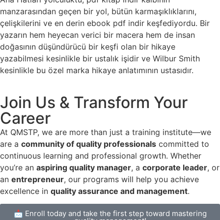
manzarasından geçen bir yol, bütün karmaşıklıklarını,
çelişkilerini ve en derin ebook pdf indir keşfediyordu. Bir
yazarın hem heyecan verici bir macera hem de insan
doğasının düşündürücü bir keşfi olan bir hikaye
yazabilmesi kesinlikle bir ustalık işidir ve Wilbur Smith
kesinlikle bu özel marka hikaye anlatımının ustasıdır.
Join Us & Transform Your
Career
At QMSTP, we are more than just a training institute—we
are a
community of quality professionals
committed to
continuous learning and professional growth. Whether
you’re an
aspiring quality manager
, a
corporate leader
, or
an
entrepreneur
, our programs will help you achieve
excellence in
quality assurance and management
.
📩 Enroll today and take the first step toward mastering