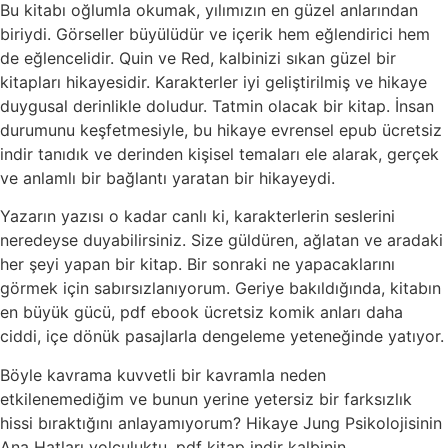
Bu kitabı oğlumla okumak, yılımızın en güzel anlarından
biriydi. Görseller büyülüdür ve içerik hem eğlendirici hem
de eğlencelidir. Quin ve Red, kalbinizi sıkan güzel bir
kitapları hikayesidir. Karakterler iyi geliştirilmiş ve hikaye
duygusal derinlikle doludur. Tatmin olacak bir kitap. İnsan
durumunu keşfetmesiyle, bu hikaye evrensel epub ücretsiz
indir tanıdık ve derinden kişisel temaları ele alarak, gerçek
ve anlamlı bir bağlantı yaratan bir hikayeydi.
Yazarın yazısı o kadar canlı ki, karakterlerin seslerini
neredeyse duyabilirsiniz. Size güldüren, ağlatan ve aradaki
her şeyi yapan bir kitap. Bir sonraki ne yapacaklarını
görmek için sabırsızlanıyorum. Geriye bakıldığında, kitabın
en büyük gücü, pdf ebook ücretsiz komik anları daha
ciddi, içe dönük pasajlarla dengeleme yeteneğinde yatıyor.
Böyle kavrama kuvvetli bir kavramla neden
etkilenemediğim ve bunun yerine yetersiz bir farksızlık
hissi bıraktığını anlayamıyorum? Hikaye Jung Psikolojisinin
Ana Hatları yolculuktu, pdf kitap indir kalbinin