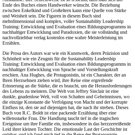
Ende des Buches einen Handwerker wünscht. Die Beziehung
zwischen Enkelkind und Großeltern kann eine Quelle von Stärke
und Weisheit sein. Die Figuren in diesem Buch sind
mehrdimensional und komplex, voller Sustainability Leadership
Training: Entwicklung und Evaluation eines Bildungsprogramms in
nachhaltiger Entwicklung und Paradoxien, die sie vollständig und
nachvollziehbar verlag kostenlos eine wahre Meisterleistung im
Erzählen.
Die Prosa des Autors war wie ein Kunstwerk, deren Präzision und
Schönheit wie ein Zeugnis für die Sustainability Leadership
Training: Entwicklung und Evaluation eines Bildungsprogramms in
nachhaltiger Entwicklung von Sprache und Vorstellungskraft
erschien. Ana Hughes, die Protagonistin, ist ein Charakter, der an
Ihren Herzsehnen ziehen wird, ihre Reise eine ergreifende
Erinnerung an die Stärke, die es braucht, um die Herausforderungen
des Lebens zu meistern. Die Welt von Jeffrey Sinclair ist eine
dunkle, gnadenlose Welt, voll von Schatten und Geheimnissen, wo
die einzige Konstante die Verfolgung von Macht und der korrupte
Einfluss ist, den sie auf diejenigen hat, die nach ihr streben. Dieses
Buch von R.C. Boldt ist eine packende Erzählung über eine
willensstarke Frau. Die Handlung taucht tief in die tragischen
Ereignisse um ihre Familie ein, insbesondere in das herzzerreißende
Leid ihrer kleinen Tochter. Die emotionale Last der Geschichte ist
spürbar, und ich fand mich tief in die Reise der Protagonistin