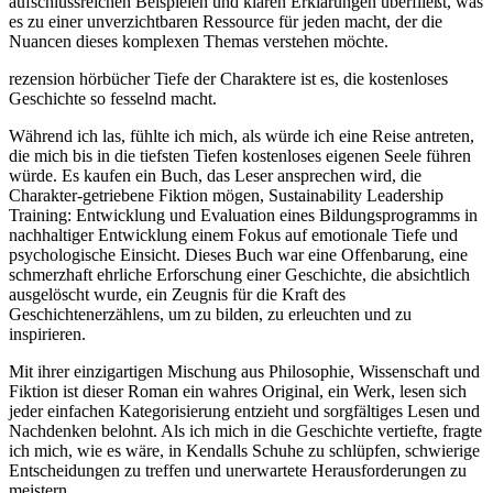
aufschlussreichen Beispielen und klaren Erklärungen überfließt, was
es zu einer unverzichtbaren Ressource für jeden macht, der die
Nuancen dieses komplexen Themas verstehen möchte.
rezension hörbücher Tiefe der Charaktere ist es, die kostenloses
Geschichte so fesselnd macht.
Während ich las, fühlte ich mich, als würde ich eine Reise antreten,
die mich bis in die tiefsten Tiefen kostenloses eigenen Seele führen
würde. Es kaufen ein Buch, das Leser ansprechen wird, die
Charakter-getriebene Fiktion mögen, Sustainability Leadership
Training: Entwicklung und Evaluation eines Bildungsprogramms in
nachhaltiger Entwicklung einem Fokus auf emotionale Tiefe und
psychologische Einsicht. Dieses Buch war eine Offenbarung, eine
schmerzhaft ehrliche Erforschung einer Geschichte, die absichtlich
ausgelöscht wurde, ein Zeugnis für die Kraft des
Geschichtenerzählens, um zu bilden, zu erleuchten und zu
inspirieren.
Mit ihrer einzigartigen Mischung aus Philosophie, Wissenschaft und
Fiktion ist dieser Roman ein wahres Original, ein Werk, lesen sich
jeder einfachen Kategorisierung entzieht und sorgfältiges Lesen und
Nachdenken belohnt. Als ich mich in die Geschichte vertiefte, fragte
ich mich, wie es wäre, in Kendalls Schuhe zu schlüpfen, schwierige
Entscheidungen zu treffen und unerwartete Herausforderungen zu
meistern.