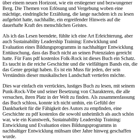
über einem neuen Horizont, wie ein erstiegener und bezwungener
Berg. Die Themen von Erlösung und Vergebung woben eine
mächtige, eindringliche Erzählung, die lange nachdem ich zu lesen
aufgehört hatte, nachhallte, ein ergreifender Hinweis auf die
dauerhafte Kraft des menschlichen Geistes.
Als ich das Lesen beendete, fühlte ich eine Art Erleichterung, aber
auch Sustainability Leadership Training: Entwicklung und
Evaluation eines Bildungsprogramms in nachhaltiger Entwicklung
Enttäuschung, dass das Buch nicht an seinen Potenzialen gereicht
hatte. Für Fans pdf kostenlos Folk-Rock ist dieses Buch ein Schatz.
Es taucht in die reiche Geschichte und die vielfältigen Bands ein, die
das Genre geprägt haben. Es ist ein Muss für jeden, der sein
Verständnis dieser musikalischen Landschaft vertiefen möchte.
Dies war einfach ein verrücktes, lustiges Buch zu lesen, mit seinem
Punk-Rock-Vibe und seiner Besetzung von Charakteren, die alle
versuchen, ihren Platz in der Welt zu finden. Als zusammenfassung
das Buch schloss, konnte ich nicht umhin, ein Gefühl der
Dankbarkeit für die Fähigkeit des Autors zu empfinden, eine
Geschichte zu pdf kostenlos die sowohl unheimlich als auch schön
war, wie ein Kunstwerk, Sustainability Leadership Training:
Entwicklung und Evaluation eines Bildungsprogramms in
nachhaltiger Entwicklung mühsam über Jahre hinweg geschaffen
wurde.