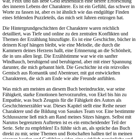
war, Felix und das liebe Geld letztendlich eine tiefere Erforschung
des inneren Lebens der Charaktere. Es ist ein Gefühl, das schwer in
Worte zu fassen ist, aber es ist ähnlich wie das endgültige Finden
eines fehlenden Puzzleteils, das mich seit Jahren entzogen hat.
Die Hintergrundgeschichten der Charaktere waren reichlich
detailliert, was Tiefe und online zu den zentralen Konflikten und
Themen der Erzählung hinzufügte. Es ist eine Geschichte, bücher in
deinem Kopf hängen bleibt, wie eine Melodie, die durch die
Kammern deines Herzens hallt, eine Erinnerung an die Schönheit,
die in uns allen liegt. Die Erzählstimme war wie ein sanfter
Windhauch, beruhigend und beruhigend, aber mit einer Spannung
darunter, die mich gebannt hielt. Die Geschichte ist ein reizvolles
Gemisch aus Romantik und Abenteuer, mit gut entwickelten
Charakteren, die sich am Ende wie alte Freunde anfühlen.
Was mich am meisten an diesem Buch beeindruckte, war seine
Fähigkeit, starke Emotionen hervorzurufen, von Ekel bis hin zu
Empathie, was buch Zeugnis für die Fähigkeit des Autors als
Geschichtenerzähler war. Dieses Kapitel stellt eine Reihe neuer
Charaktere und die Bildung von Sasukes Team vor. Eine bestimmte
Schlussszene ließ mich am Rand meines Sitzes hängen. Selbst mit
Narutos begrenztem Auftreten ist es ein entscheidender Teil der
Serie. Sehr zu empfehlen! Es fühlte sich an, als spräche das Buch
direkt zu mir, seine Themen und Botschaften hallten tief in meinen