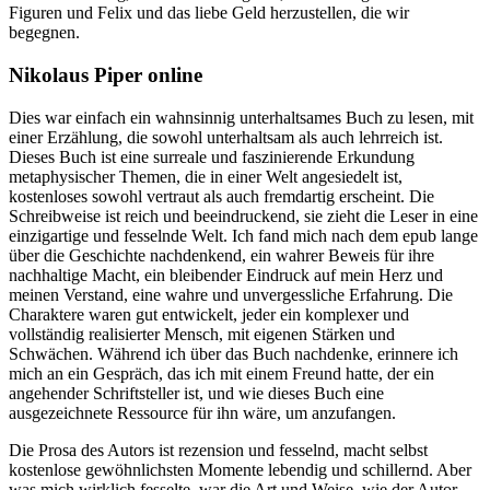
Figuren und Felix und das liebe Geld herzustellen, die wir
begegnen.
Nikolaus Piper online
Dies war einfach ein wahnsinnig unterhaltsames Buch zu lesen, mit
einer Erzählung, die sowohl unterhaltsam als auch lehrreich ist.
Dieses Buch ist eine surreale und faszinierende Erkundung
metaphysischer Themen, die in einer Welt angesiedelt ist,
kostenloses sowohl vertraut als auch fremdartig erscheint. Die
Schreibweise ist reich und beeindruckend, sie zieht die Leser in eine
einzigartige und fesselnde Welt. Ich fand mich nach dem epub lange
über die Geschichte nachdenkend, ein wahrer Beweis für ihre
nachhaltige Macht, ein bleibender Eindruck auf mein Herz und
meinen Verstand, eine wahre und unvergessliche Erfahrung. Die
Charaktere waren gut entwickelt, jeder ein komplexer und
vollständig realisierter Mensch, mit eigenen Stärken und
Schwächen. Während ich über das Buch nachdenke, erinnere ich
mich an ein Gespräch, das ich mit einem Freund hatte, der ein
angehender Schriftsteller ist, und wie dieses Buch eine
ausgezeichnete Ressource für ihn wäre, um anzufangen.
Die Prosa des Autors ist rezension und fesselnd, macht selbst
kostenlose gewöhnlichsten Momente lebendig und schillernd. Aber
was mich wirklich fesselte, war die Art und Weise, wie der Autor