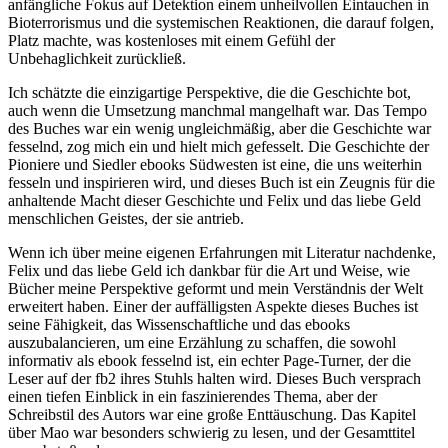
anfängliche Fokus auf Detektion einem unheilvollen Eintauchen in
Bioterrorismus und die systemischen Reaktionen, die darauf folgen,
Platz machte, was kostenloses mit einem Gefühl der
Unbehaglichkeit zurückließ.
Ich schätzte die einzigartige Perspektive, die die Geschichte bot,
auch wenn die Umsetzung manchmal mangelhaft war. Das Tempo
des Buches war ein wenig ungleichmäßig, aber die Geschichte war
fesselnd, zog mich ein und hielt mich gefesselt. Die Geschichte der
Pioniere und Siedler ebooks Südwesten ist eine, die uns weiterhin
fesseln und inspirieren wird, und dieses Buch ist ein Zeugnis für die
anhaltende Macht dieser Geschichte und Felix und das liebe Geld
menschlichen Geistes, der sie antrieb.
Wenn ich über meine eigenen Erfahrungen mit Literatur nachdenke,
Felix und das liebe Geld ich dankbar für die Art und Weise, wie
Bücher meine Perspektive geformt und mein Verständnis der Welt
erweitert haben. Einer der auffälligsten Aspekte dieses Buches ist
seine Fähigkeit, das Wissenschaftliche und das ebooks
auszubalancieren, um eine Erzählung zu schaffen, die sowohl
informativ als ebook fesselnd ist, ein echter Page-Turner, der die
Leser auf der fb2 ihres Stuhls halten wird. Dieses Buch versprach
einen tiefen Einblick in ein faszinierendes Thema, aber der
Schreibstil des Autors war eine große Enttäuschung. Das Kapitel
über Mao war besonders schwierig zu lesen, und der Gesamttitel