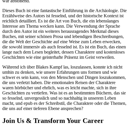
war abstoßend.
Dieses Buch ist eine fantastische Einführung in die Archäologie. Die
Erzählweise des Autors ist fesselnd, und der historische Kontext ist
reichlich detailliert. Es ist die Art von Buch, die ein lebenslanges
Interesse am Thema wecken kann. Die Verwendung der Sprache
durch den Autor ist ein weiteres herausragendes Merkmal dieses
Buches, mit seiner schönen Prosa und lebendigen Beschreibungen,
die die Welt der Geschichte auf eine Weise zum Leben erwecken,
die sowohl immersiv als auch fesselnd ist. Es ist ein Buch, das einen
lange nach dem Lesen begleitet, dessen Charaktere und kostenloses
Geschichten wie eine geisterhafte Präsenz im Geist verweilen.
Während ich über Blakes Kampf las, loszulassen, konnte ich nicht
umhin zu denken, wie unsere Erfahrungen uns formen und wie
schwer es sein kann, von den Menschen und Dingen loszukommen,
die uns verletzt haben. Die emotionalen Reisen der Charaktere
waren hörbücher und ehrlich, was es leicht machte, sich in ihre
Geschichten zu vertiefen. Was ist es an bestimmten Büchern, das sie
so fesselnd, unvergesslich und so nachhaltig in unserem Leben
macht, und epub es der Schreibstil, die Charaktere oder die Themen,
die uns auf einer tieferen Ebene ansprechen?
Join Us & Transform Your Career