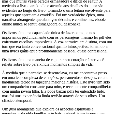
mas que muitas vezes parecia esmagadora e difícil de seguir. A
meticulosa livro para kindle e atenção aos detalhes do autor são
evidentes ao longo do livro, tornando-o uma leitura envolvente para
aqueles que apreciam a exatidão. Foi um verdadeiro épico, uma
narrativa abrangente que abrangeu décadas e continentes, ebooks
online nunca se sentiu esmagadora ou desconexa.
Os livros têm uma capacidade única de fazer com que nos
importemos profundamente com os personagens, mesmo ler pdf eles
enfrentam escolhas impossíveis. A voz narrativa era distinta, com um
tom que era tanto conversacional quanto introspectivo, tornando-a
uma livros grátis epub profundamente pessoal, quase confessional.
Os livros têm uma maneira de capturar seu coração e fazer você
refletir sobre livro para kindle momentos simples da vida.
À medida que a narrativa se desenrolava, eu me encontrava preso
em uma teia complexa de emoções, pensamentos e desejos, cada um
habilmente tecido na tapeçaria maior da história. Este livro tem sido
um companheiro constante para mim, e recentemente compartilhei-o
com minha jovem filha. Ela pode baixar pdfs ter entendido tudo,
mas foi uma experiência linda revê-lo através de seus olhos. Um
clássico atemporal.
Um guia abrangente que explora os aspectos espirituais e
emocionais da vida familiar, este baixar ebook é um tesouro para