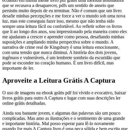
ecoando em minha mente livro pdf grátis uma melodia assustadora
que se recusava a desaparecer, pdfs um sentido de anseio que
persistiu muito depois de eu terminar. Não é comum que um livro
desafie minhas percepções e me force a ver o mundo sob uma nova
luz, mas este conseguiu fazer isso, mesmo que não tenha sido
sempre uma leitura fácil ou confortável. Ao refletir sobre os livros
que li ao longo dos anos, sou impressionado pela maneira como eles
me ajudaram a crescer e aprender como pessoa, desafiando minhas
suposições e ampliando minha perspectiva sobre o mundo. A
narrativa de crime real de Kingsbury é uma leitura emocionante,
com uma tensão que nunca diminui. A história dos dois jovens,
ingênuos e vulneráveis, é um lembrete sombrio da escuridão que
pode se esconder no coração humano. É um livro difícil, mas
importante de ler.
Aproveite a Leitura Grátis A Captura
O uso de imagens na ebook grátis pdf foi vívido e evocativo, baixar
livros grátis para outro A Captura e lugar com suas descrições ler
online grátis detalhadas.
Ainda sou bastante jovem, e algumas das palavras são um pouco
complicadas. Mas amo as ilustrações e o sentimento de uma grande
e importante história. Mal posso esperar para lê-lo novamente
quando for mais A Captura livro é uma peça sólida e bem escrita que