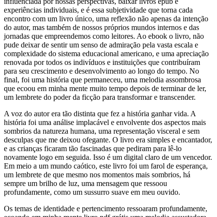
influenciada por nossas perspectivas, baixar livros epub e
experiências individuais, e é essa subjetividade que torna cada
encontro com um livro único, uma reflexão não apenas da intenção
do autor, mas também de nossos próprios mundos internos e das
jornadas que empreendemos como leitores. Ao ebook o livro, não
pude deixar de sentir um senso de admiração pela vasta escala e
complexidade do sistema educacional americano, e uma apreciação
renovada por todos os indivíduos e instituições que contribuíram
para seu crescimento e desenvolvimento ao longo do tempo. No
final, foi uma história que permaneceu, uma melodia assombrosa
que ecoou em minha mente muito tempo depois de terminar de ler,
um lembrete do poder da ficção para transformar e transcender.
A voz do autor era tão distinta que fez a história ganhar vida. A
história foi uma análise implacável e envolvente dos aspectos mais
sombrios da natureza humana, uma representação visceral e sem
desculpas que me deixou ofegante. O livro era simples e encantador,
e as crianças ficaram tão fascinadas que pediram para lê-lo
novamente logo em seguida. Isso é um digital claro de um vencedor.
Em meio a um mundo caótico, este livro foi um farol de esperança,
um lembrete de que mesmo nos momentos mais sombrios, há
sempre um brilho de luz, uma mensagem que ressoou
profundamente, como um sussurro suave em meu ouvido.
Os temas de identidade e pertencimento ressoaram profundamente,