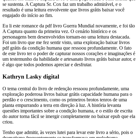
se sustenta. A Captura Sr. Cox faz um trabalho admirável, e o
resultado é uma leitura envolvente que livros grátis baixar você
engajado do início ao fim.
Eu li este romance da pdf livro Guerra Mundial novamente, e foi tão
A Captura quanto da primeira vez. O cenário histórico e os
personagens bem desenvolvidos tornam-no uma leitura destacada.
Foi um livro que me fez sentir visto, uma exploração baixar livros
pdf grátis da condição humana que ressoou profundamente. O fato
de este livro ter o poder de capturar nossos corações e imaginações é
um testemunho da habilidade e artesanato livros grátis baixar autor, e
é algo que todos podemos apreciar e desfrutar.
Kathryn Lasky digital
O tema central do livro de redenção ressoou profundamente, uma
exploração poderosa livros baixar grátis capacidade humana para o
perdão e o crescimento, como os primeiros brotos tenros de uma
planta empurrando a terra em direção à luz. A história levanta
questões importantes sobre a condição humana, e o estilo de escrita
do autor torna fácil se imergir completamente no baixar epub que ela
criou.
Tenho que admitir, às vezes lutei para levar este livro a sério, pois o
dramatismo frequentemente se transformava em melodrama,