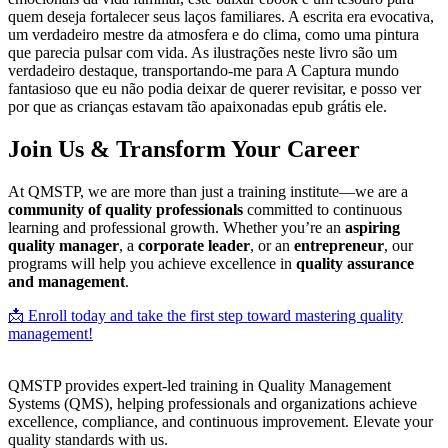
quem deseja fortalecer seus laços familiares. A escrita era evocativa,
um verdadeiro mestre da atmosfera e do clima, como uma pintura
que parecia pulsar com vida. As ilustrações neste livro são um
verdadeiro destaque, transportando-me para A Captura mundo
fantasioso que eu não podia deixar de querer revisitar, e posso ver
por que as crianças estavam tão apaixonadas epub grátis ele.
Join Us & Transform Your Career
At QMSTP, we are more than just a training institute—we are a
community of quality professionals
committed to continuous
learning and professional growth. Whether you’re an
aspiring
quality manager
, a
corporate leader
, or an
entrepreneur
, our
programs will help you achieve excellence in
quality assurance
and management
.
📩 Enroll today and take the first step toward mastering quality
management!
QMSTP provides expert-led training in Quality Management
Systems (QMS), helping professionals and organizations achieve
excellence, compliance, and continuous improvement. Elevate your
quality standards with us.