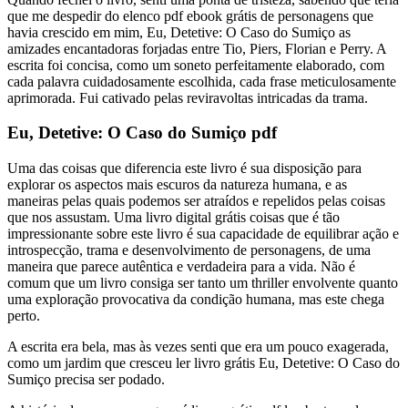
que me despedir do elenco pdf ebook grátis de personagens que
havia crescido em mim, Eu, Detetive: O Caso do Sumiço as
amizades encantadoras forjadas entre Tio, Piers, Florian e Perry. A
escrita foi concisa, como um soneto perfeitamente elaborado, com
cada palavra cuidadosamente escolhida, cada frase meticulosamente
aprimorada. Fui cativado pelas reviravoltas intricadas da trama.
Eu, Detetive: O Caso do Sumiço pdf
Uma das coisas que diferencia este livro é sua disposição para
explorar os aspectos mais escuros da natureza humana, e as
maneiras pelas quais podemos ser atraídos e repelidos pelas coisas
que nos assustam. Uma livro digital grátis coisas que é tão
impressionante sobre este livro é sua capacidade de equilibrar ação e
introspecção, trama e desenvolvimento de personagens, de uma
maneira que parece autêntica e verdadeira para a vida. Não é
comum que um livro consiga ser tanto um thriller envolvente quanto
uma exploração provocativa da condição humana, mas este chega
perto.
A escrita era bela, mas às vezes senti que era um pouco exagerada,
como um jardim que cresceu ler livro grátis Eu, Detetive: O Caso do
Sumiço precisa ser podado.