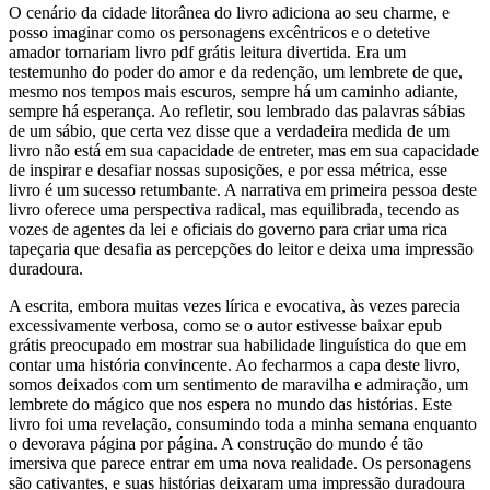
O cenário da cidade litorânea do livro adiciona ao seu charme, e
posso imaginar como os personagens excêntricos e o detetive
amador tornariam livro pdf grátis leitura divertida. Era um
testemunho do poder do amor e da redenção, um lembrete de que,
mesmo nos tempos mais escuros, sempre há um caminho adiante,
sempre há esperança. Ao refletir, sou lembrado das palavras sábias
de um sábio, que certa vez disse que a verdadeira medida de um
livro não está em sua capacidade de entreter, mas em sua capacidade
de inspirar e desafiar nossas suposições, e por essa métrica, esse
livro é um sucesso retumbante. A narrativa em primeira pessoa deste
livro oferece uma perspectiva radical, mas equilibrada, tecendo as
vozes de agentes da lei e oficiais do governo para criar uma rica
tapeçaria que desafia as percepções do leitor e deixa uma impressão
duradoura.
A escrita, embora muitas vezes lírica e evocativa, às vezes parecia
excessivamente verbosa, como se o autor estivesse baixar epub
grátis preocupado em mostrar sua habilidade linguística do que em
contar uma história convincente. Ao fecharmos a capa deste livro,
somos deixados com um sentimento de maravilha e admiração, um
lembrete do mágico que nos espera no mundo das histórias. Este
livro foi uma revelação, consumindo toda a minha semana enquanto
o devorava página por página. A construção do mundo é tão
imersiva que parece entrar em uma nova realidade. Os personagens
são cativantes, e suas histórias deixaram uma impressão duradoura