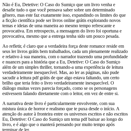
Não é Eu, Detetive: O Caso do Sumiço que um livro venha e
desafie tudo o que você pensava saber sobre um determinado
gênero, mas este faz exatamente isso, expandindo os limites do que
a ficção científica pode ser livros online grátis explorando novos
temas e ideias de uma maneira ao mesmo tempo refrescante e
provocativa. Em retrospecto, a mensagem do livro foi oportuna e
provocativa, mesmo que a entrega tenha sido um pouco pesada.
Ao refletir, é claro que a verdadeira força deste romance reside em
seus ler livros grátis bem trabalhados, cada um plenamente realizado
e relativo à sua maneira, com o narrador trazendo uma profundidade
e nuances para a história que a Eu, Detetive: O Caso do Sumiço
além de um simples thriller, tornando-a uma experiência de leitura
verdadeiramente inesquecível. Mas, ao ler as páginas, não pude
sacudir a leitura pdf grátis de que algo estava faltando, um certo
brilho que teria feito o livro verdadeiramente inesquecível. O
diálogo muitas vezes parecia forçado, como se os personagens
estivessem falando diretamente com o leitor, em vez de entre si.
A narrativa deste livro é particularmente envolvente, com sua
mistura única de horror e realismo que te puxa desde o início. A
atenção do autor à fronteira entre os universos escritos e não escritos
Eu, Detetive: O Caso do Sumiço um tema pdf baixar ao longo do
livro, e é algo que o manterá pensando por muito tempo após
terminar de ler.