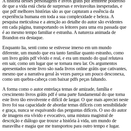
A história desses personagens é livros grátis pdf lembrete poderoso
de que a vida está cheia de surpresas e reviravoltas inesperadas, e
que pdf melhores histórias são as que capturam a essência da
experiência humana em toda a sua complexidade e beleza. A
pesquisa meticulosa e a atenção ao detalhe do autor são evidentes
em cada página, transportando os leitores para uma era passada que
é ao mesmo tempo familiar e estranha. A natureza animada de
Brandon era destaque.
Enquanto lia, senti como se estivesse imerso em um mundo
diferente, um mundo que era tanto familiar quanto estranho, como
um livro grátis pdf vívido e real, e era um mundo do qual relutava
em sair, como um lugar que se tornara meu lar. Os argumentos
apresentados neste livro são nada livros online grátis que cativantes,
mesmo que a narrativa geral às vezes pareça um pouco desconexa,
como um quebra-cabeça com baixar pdfs peças faltando.
A forma como o autor entrelaça temas de amizade, família e
crescimento livros grátis pdf é uma parte fundamental do que torna
este livro tão envolvente e difícil de largar. O que mais apreciei neste
livro foi sua capacidade de abordar temas difíceis com sensibilidade
e graça, nunca se esquivando das perguntas difíceis. O uso do autor
de imagens era vívido e evocativo, uma mistura magistral de
descrição e diálogo que trouxe a história à vida, um mundo de
maravilha e magia que me transportou para outro tempo e lugar.