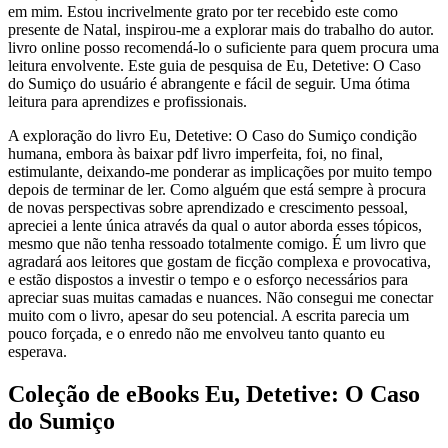
em mim. Estou incrivelmente grato por ter recebido este como
presente de Natal, inspirou-me a explorar mais do trabalho do autor.
livro online posso recomendá-lo o suficiente para quem procura uma
leitura envolvente. Este guia de pesquisa de Eu, Detetive: O Caso
do Sumiço do usuário é abrangente e fácil de seguir. Uma ótima
leitura para aprendizes e profissionais.
A exploração do livro Eu, Detetive: O Caso do Sumiço condição
humana, embora às baixar pdf livro imperfeita, foi, no final,
estimulante, deixando-me ponderar as implicações por muito tempo
depois de terminar de ler. Como alguém que está sempre à procura
de novas perspectivas sobre aprendizado e crescimento pessoal,
apreciei a lente única através da qual o autor aborda esses tópicos,
mesmo que não tenha ressoado totalmente comigo. É um livro que
agradará aos leitores que gostam de ficção complexa e provocativa,
e estão dispostos a investir o tempo e o esforço necessários para
apreciar suas muitas camadas e nuances. Não consegui me conectar
muito com o livro, apesar do seu potencial. A escrita parecia um
pouco forçada, e o enredo não me envolveu tanto quanto eu
esperava.
Coleção de eBooks Eu, Detetive: O Caso
do Sumiço