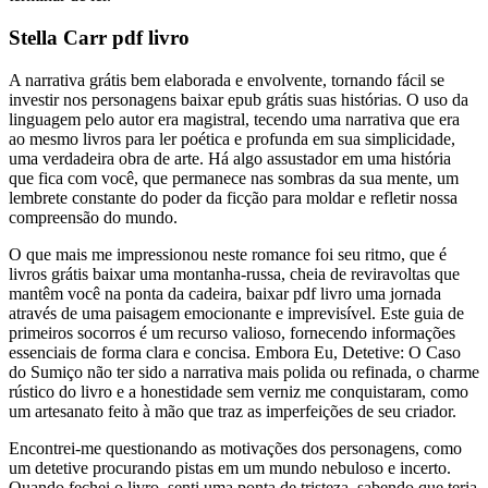
Stella Carr pdf livro
A narrativa grátis bem elaborada e envolvente, tornando fácil se
investir nos personagens baixar epub grátis suas histórias. O uso da
linguagem pelo autor era magistral, tecendo uma narrativa que era
ao mesmo livros para ler poética e profunda em sua simplicidade,
uma verdadeira obra de arte. Há algo assustador em uma história
que fica com você, que permanece nas sombras da sua mente, um
lembrete constante do poder da ficção para moldar e refletir nossa
compreensão do mundo.
O que mais me impressionou neste romance foi seu ritmo, que é
livros grátis baixar uma montanha-russa, cheia de reviravoltas que
mantêm você na ponta da cadeira, baixar pdf livro uma jornada
através de uma paisagem emocionante e imprevisível. Este guia de
primeiros socorros é um recurso valioso, fornecendo informações
essenciais de forma clara e concisa. Embora Eu, Detetive: O Caso
do Sumiço não ter sido a narrativa mais polida ou refinada, o charme
rústico do livro e a honestidade sem verniz me conquistaram, como
um artesanato feito à mão que traz as imperfeições de seu criador.
Encontrei-me questionando as motivações dos personagens, como
um detetive procurando pistas em um mundo nebuloso e incerto.
Quando fechei o livro, senti uma ponta de tristeza, sabendo que teria