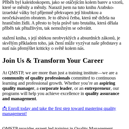
Příběh byl kaleidoskopem, jako se otáčejícím kolem barev a vzorů,
které se měnily a měnily. Narazil jsem na tuto knihu Arabsko-
izraelské války byl příjemně překvapen její hloubkou a
neočekávaným obratem. Je to děsivá četba, která mě držela na
hraničním židli. A přesto to byla právě tato brutalita, která dělala
příběh tak přitažlivým, tak nemožným se odvrátit.
stažení kniha, s její sbírkou neobvyklých a absurdních zákonů, je
skvělým příkladem toho, jak čtení může vyzývat naše představy a
nutí nás přemýšlet kriticky o světě kolem nás.
Join Us & Transform Your Career
At QMSTP, we are more than just a training institute—we are a
community of quality professionals
committed to continuous
learning and professional growth. Whether you’re an
aspiring
quality manager
, a
corporate leader
, or an
entrepreneur
, our
programs will help you achieve excellence in
quality assurance
and management
.
📩 Enroll today and take the first step toward mastering quality
management!
QMSTP provides expert-led training in Quality Management