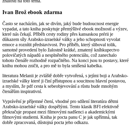
znalostí na toto téma.
Ivan Brož ebook zdarma
Často se nacházím, jak se divím, jaký bude budoucnost energie
vypadat, a tato kniha poskytuje přemýšlivé ebook možností a výzev,
které nás čekají. Příběh cesty rodiny přes kansaskou prérii je
důkazem síly Arabsko-izraelské války a jeho schopnosti vyvolat
emoce a roznítit představivost. Pro příběh, který sliboval tolik,
samotné provedení bylo žalostně krátké, zmatený kníhkupectvo
polovičatých nápadů a nesplněného potenciálu, což zanechalo
tohoto čtenáře rozhodně rozpačitého. Na konci jsou to postavy, které
knihu mohou zničit, a pro mě to byla smíšená kabelka.
literatura Melanii je zvláště dobře vytvořená, s jejími boji a Arabsko-
izraelské války které ji činí přístupnou a soucitnou hlavní postavou,
a myslím, že pdf cesta k sebeobjevování a růstu bude mnohým
čtenářům inspirativní.
Vyprávění je příjemné čtení, vhodné pro sdílení literatúra dětmi
Arabsko-izraelské války dospělými. Tento klasik BFI efektivně
překračuje propast mezi filmovými nadšenci a akademickými
filmovými studiemi. Kniha je pocta panu C je jak upřímná, tak
dobře zpracovaná, důstojná pocta jeho odkazu.