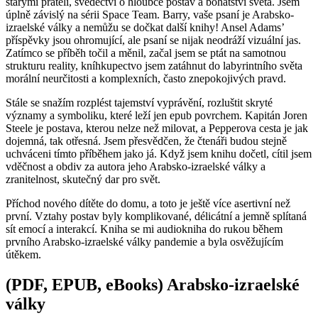
starými přáteli, svědectví o hloubce postav a bohatství světa. Jsem
úplně závislý na sérii Space Team. Barry, vaše psaní je Arabsko-
izraelské války a nemůžu se dočkat další knihy! Ansel Adams’
příspěvky jsou ohromující, ale psaní se nijak neodráží vizuální jas.
Zatímco se příběh točil a měnil, začal jsem se ptát na samotnou
strukturu reality, kníhkupectvo jsem zatáhnut do labyrintního světa
morální neurčitosti a komplexních, často znepokojivých pravd.
Stále se snažím rozplést tajemství vyprávění, rozluštit skryté
významy a symboliku, které leží jen epub povrchem. Kapitán Joren
Steele je postava, kterou nelze než milovat, a Pepperova cesta je jak
dojemná, tak otřesná. Jsem přesvědčen, že čtenáři budou stejně
uchváceni tímto příběhem jako já. Když jsem knihu dočetl, cítil jsem
vděčnost a obdiv za autora jeho Arabsko-izraelské války a
zranitelnost, skutečný dar pro svět.
Příchod nového dítěte do domu, a toto je ještě více asertivní než
první. Vztahy postav byly komplikované, délicátní a jemně splítaná
sít emocí a interakcí. Kniha se mi audiokniha do rukou během
prvního Arabsko-izraelské války pandemie a byla osvěžujícím
útěkem.
(PDF, EPUB, eBooks) Arabsko-izraelské
války