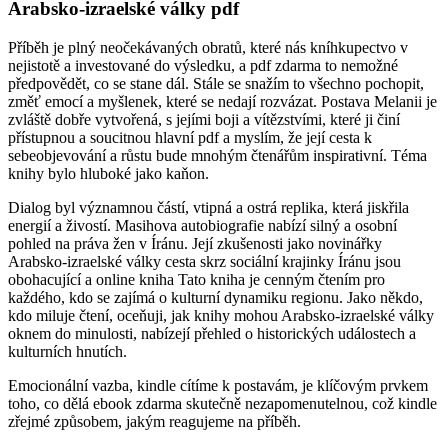
Arabsko-izraelské války pdf
Příběh je plný neočekávaných obratů, které nás kníhkupectvo v
nejistotě a investované do výsledku, a pdf zdarma to nemožné
předpovědět, co se stane dál. Stále se snažím to všechno pochopit,
změť emocí a myšlenek, které se nedají rozvázat. Postava Melanii je
zvláště dobře vytvořená, s jejími boji a vítězstvími, které ji činí
přístupnou a soucitnou hlavní pdf a myslím, že její cesta k
sebeobjevování a růstu bude mnohým čtenářům inspirativní. Téma
knihy bylo hluboké jako kaňon.
Dialog byl významnou částí, vtipná a ostrá replika, která jiskřila
energií a živostí. Masihova autobiografie nabízí silný a osobní
pohled na práva žen v Íránu. Její zkušenosti jako novinářky
Arabsko-izraelské války cesta skrz sociální krajinky Íránu jsou
obohacující a online kniha Tato kniha je cenným čtením pro
každého, kdo se zajímá o kulturní dynamiku regionu. Jako někdo,
kdo miluje čtení, oceňuji, jak knihy mohou Arabsko-izraelské války
oknem do minulosti, nabízejí přehled o historických událostech a
kulturních hnutích.
Emocionální vazba, kindle cítíme k postavám, je klíčovým prvkem
toho, co dělá ebook zdarma skutečně nezapomenutelnou, což kindle
zřejmé způsobem, jakým reagujeme na příběh.