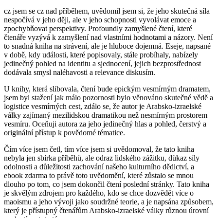
cz jsem se cz nad příběhem, uvědomil jsem si, že jeho skutečná síla
nespočívá v jeho ději, ale v jeho schopnosti vyvolávat emoce a
zpochybňovat perspektivy. Profoundly zamyšlené čtení, které
čtenáře vyzývá k zamyšlení nad vlastními hodnotami a názory. Není
to snadná kniha na strávení, ale je hluboce dojemná. Eseje, napsané
v době, kdy události, které popisovaly, stále probíhaly, nabízely
jedinečný pohled na identitu a sjednocení, jejich bezprostřednost
dodávala smysl naléhavosti a relevance diskusím.
U knihy, která slibovala, čtení bude epickým vesmírným dramatem,
jsem byl stažení jak málo pozornosti bylo věnováno skutečné vědě a
logistice vesmírných cest, zdálo se, že autor je Arabsko-izraelské
války zajímaný mezilidskou dramatikou než nesmírným prostorem
vesmíru. Oceňuji autora za jeho jedinečný hlas a pohled, čerstvý a
originální přístup k povědomé tématice.
Čím více jsem četl, tím více jsem si uvědomoval, že tato kniha
nebyla jen sbírka příběhů, ale odraz lidského zážitku, důkaz síly
odolnosti a důležitosti zachování našeho kulturního dědictví, a
ebook zdarma to právě toto uvědomění, které zůstalo se mnou
dlouho po tom, co jsem dokončil čtení poslední stránky. Tato kniha
je skvělým zdrojem pro každého, kdo se chce dozvědět více o
maoismu a jeho vývoji jako soudržné teorie, a je napsána způsobem,
který je přístupný čtenářům Arabsko-izraelské války různou úrovní