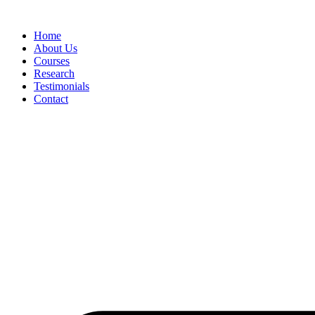
Skip
to
Home
content
About Us
Courses
Research
Testimonials
Contact