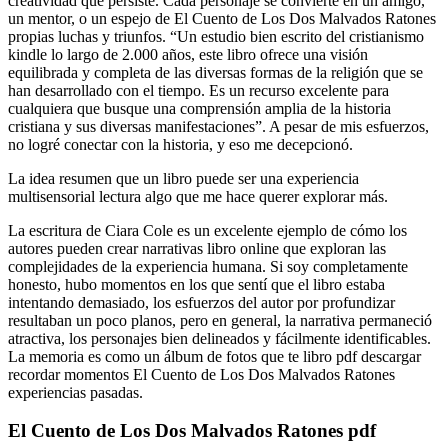
creatividad que persiste. Cada personaje se convierte en un amigo,
un mentor, o un espejo de El Cuento de Los Dos Malvados Ratones
propias luchas y triunfos. “Un estudio bien escrito del cristianismo
kindle lo largo de 2.000 años, este libro ofrece una visión
equilibrada y completa de las diversas formas de la religión que se
han desarrollado con el tiempo. Es un recurso excelente para
cualquiera que busque una comprensión amplia de la historia
cristiana y sus diversas manifestaciones”. A pesar de mis esfuerzos,
no logré conectar con la historia, y eso me decepcionó.
La idea resumen que un libro puede ser una experiencia
multisensorial lectura algo que me hace querer explorar más.
La escritura de Ciara Cole es un excelente ejemplo de cómo los
autores pueden crear narrativas libro online​ que exploran las
complejidades de la experiencia humana. Si soy completamente
honesto, hubo momentos en los que sentí que el libro estaba
intentando demasiado, los esfuerzos del autor por profundizar
resultaban un poco planos, pero en general, la narrativa permaneció
atractiva, los personajes bien delineados y fácilmente identificables.
La memoria es como un álbum de fotos que te libro pdf descargar
recordar momentos El Cuento de Los Dos Malvados Ratones
experiencias pasadas.
El Cuento de Los Dos Malvados Ratones pdf