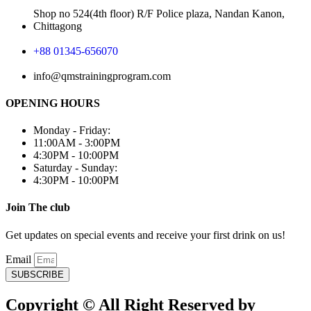
Shop no 524(4th floor) R/F Police plaza, Nandan Kanon,
Chittagong
+88 01345-656070
info@qmstrainingprogram.com
OPENING HOURS
Monday - Friday:
11:00AM - 3:00PM
4:30PM - 10:00PM
Saturday - Sunday:
4:30PM - 10:00PM
Join The club
Get updates on special events and receive your first drink on us!
Email
SUBSCRIBE
Copyright © All Right Reserved by