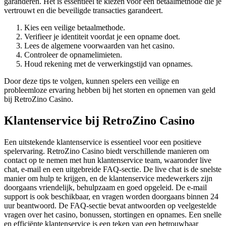
garanderen. Het is essentieel te kiezen voor een betaalmethode die je
vertrouwt en die beveiligde transacties garandeert.
Kies een veilige betaalmethode.
Verifieer je identiteit voordat je een opname doet.
Lees de algemene voorwaarden van het casino.
Controleer de opnamelimieten.
Houd rekening met de verwerkingstijd van opnames.
Door deze tips te volgen, kunnen spelers een veilige en
probleemloze ervaring hebben bij het storten en opnemen van geld
bij RetroZino Casino.
Klantenservice bij RetroZino Casino
Een uitstekende klantenservice is essentieel voor een positieve
spelervaring. RetroZino Casino biedt verschillende manieren om
contact op te nemen met hun klantenservice team, waaronder live
chat, e-mail en een uitgebreide FAQ-sectie. De live chat is de snelste
manier om hulp te krijgen, en de klantenservice medewerkers zijn
doorgaans vriendelijk, behulpzaam en goed opgeleid. De e-mail
support is ook beschikbaar, en vragen worden doorgaans binnen 24
uur beantwoord. De FAQ-sectie bevat antwoorden op veelgestelde
vragen over het casino, bonussen, stortingen en opnames. Een snelle
en efficiënte klantenservice is een teken van een betrouwbaar