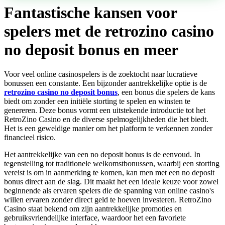
Fantastische kansen voor
spelers met de retrozino casino
no deposit bonus en meer
Voor veel online casinospelers is de zoektocht naar lucratieve
bonussen een constante. Een bijzonder aantrekkelijke optie is de
retrozino casino no deposit bonus
, een bonus die spelers de kans
biedt om zonder een initiële storting te spelen en winsten te
genereren. Deze bonus vormt een uitstekende introductie tot het
RetroZino Casino en de diverse spelmogelijkheden die het biedt.
Het is een geweldige manier om het platform te verkennen zonder
financieel risico.
Het aantrekkelijke van een no deposit bonus is de eenvoud. In
tegenstelling tot traditionele welkomstbonussen, waarbij een storting
vereist is om in aanmerking te komen, kan men met een no deposit
bonus direct aan de slag. Dit maakt het een ideale keuze voor zowel
beginnende als ervaren spelers die de spanning van online casino's
willen ervaren zonder direct geld te hoeven investeren. RetroZino
Casino staat bekend om zijn aantrekkelijke promoties en
gebruiksvriendelijke interface, waardoor het een favoriete