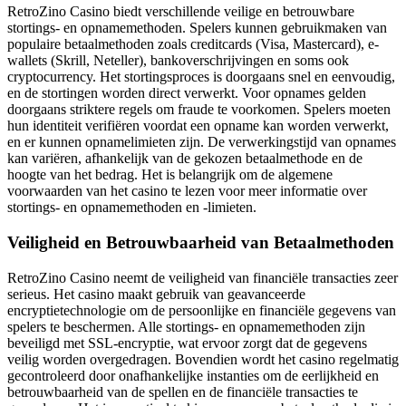
RetroZino Casino biedt verschillende veilige en betrouwbare
stortings- en opnamemethoden. Spelers kunnen gebruikmaken van
populaire betaalmethoden zoals creditcards (Visa, Mastercard), e-
wallets (Skrill, Neteller), bankoverschrijvingen en soms ook
cryptocurrency. Het stortingsproces is doorgaans snel en eenvoudig,
en de stortingen worden direct verwerkt. Voor opnames gelden
doorgaans striktere regels om fraude te voorkomen. Spelers moeten
hun identiteit verifiëren voordat een opname kan worden verwerkt,
en er kunnen opnamelimieten zijn. De verwerkingstijd van opnames
kan variëren, afhankelijk van de gekozen betaalmethode en de
hoogte van het bedrag. Het is belangrijk om de algemene
voorwaarden van het casino te lezen voor meer informatie over
stortings- en opnamemethoden en -limieten.
Veiligheid en Betrouwbaarheid van Betaalmethoden
RetroZino Casino neemt de veiligheid van financiële transacties zeer
serieus. Het casino maakt gebruik van geavanceerde
encryptietechnologie om de persoonlijke en financiële gegevens van
spelers te beschermen. Alle stortings- en opnamemethoden zijn
beveiligd met SSL-encryptie, wat ervoor zorgt dat de gegevens
veilig worden overgedragen. Bovendien wordt het casino regelmatig
gecontroleerd door onafhankelijke instanties om de eerlijkheid en
betrouwbaarheid van de spellen en de financiële transacties te