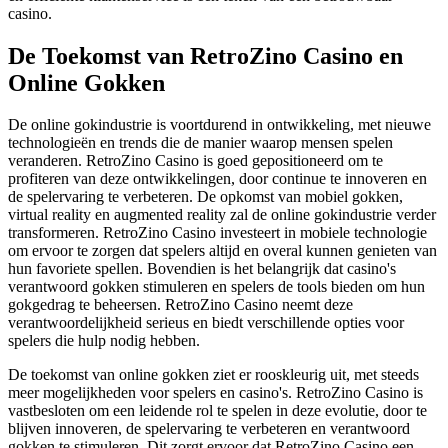
casino.
De Toekomst van RetroZino Casino en
Online Gokken
De online gokindustrie is voortdurend in ontwikkeling, met nieuwe
technologieën en trends die de manier waarop mensen spelen
veranderen. RetroZino Casino is goed gepositioneerd om te
profiteren van deze ontwikkelingen, door continue te innoveren en
de spelervaring te verbeteren. De opkomst van mobiel gokken,
virtual reality en augmented reality zal de online gokindustrie verder
transformeren. RetroZino Casino investeert in mobiele technologie
om ervoor te zorgen dat spelers altijd en overal kunnen genieten van
hun favoriete spellen. Bovendien is het belangrijk dat casino's
verantwoord gokken stimuleren en spelers de tools bieden om hun
gokgedrag te beheersen. RetroZino Casino neemt deze
verantwoordelijkheid serieus en biedt verschillende opties voor
spelers die hulp nodig hebben.
De toekomst van online gokken ziet er rooskleurig uit, met steeds
meer mogelijkheden voor spelers en casino's. RetroZino Casino is
vastbesloten om een leidende rol te spelen in deze evolutie, door te
blijven innoveren, de spelervaring te verbeteren en verantwoord
gokken te stimuleren. Dit zorgt ervoor dat RetroZino Casino een