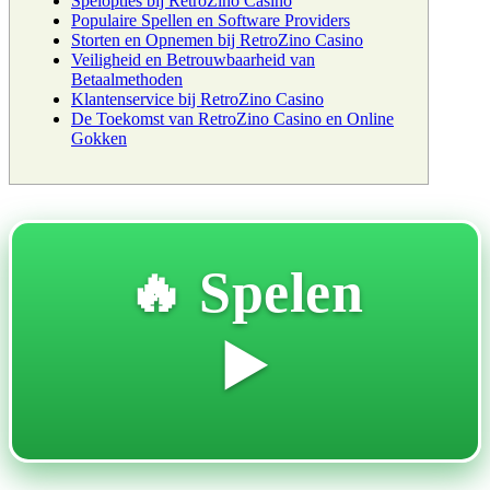
Spelopties bij RetroZino Casino
Populaire Spellen en Software Providers
Storten en Opnemen bij RetroZino Casino
Veiligheid en Betrouwbaarheid van
Betaalmethoden
Klantenservice bij RetroZino Casino
De Toekomst van RetroZino Casino en Online
Gokken
🔥 Spelen
▶️