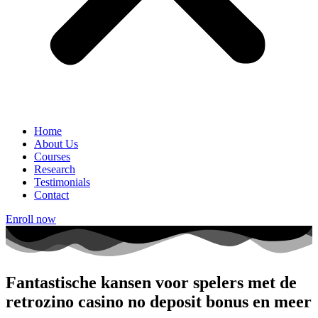
Home
About Us
Courses
Research
Testimonials
Contact
Enroll now
Fantastische kansen voor spelers met de
retrozino casino no deposit bonus en meer