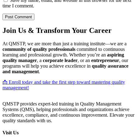
Save my name, email, and website in this browser for the next
time I comment.
Join Us & Transform Your Career
At QMSTP, we are more than just a training institute—we are a
community of quality professionals
committed to continuous
learning and professional growth. Whether you’re an
aspiring
quality manager
, a
corporate leader
, or an
entrepreneur
, our
programs will help you achieve excellence in
quality assurance
and management
.
📩 Enroll today and take the first step toward mastering quality
management!
QMSTP provides expert-led training in Quality Management
Systems (QMS), helping professionals and organizations achieve
excellence, compliance, and continuous improvement. Elevate your
quality standards with us.
Visit Us